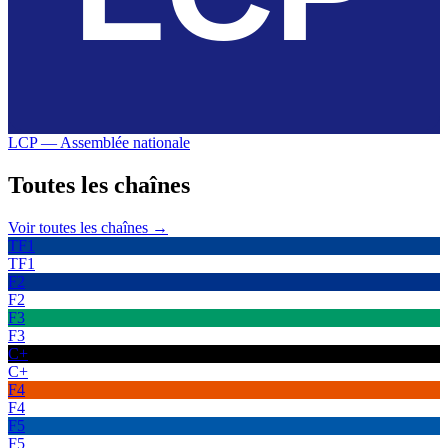
LCP — Assemblée nationale
Toutes les
chaînes
Voir toutes les chaînes →
TF1
TF1
F2
F2
F3
F3
C+
C+
F4
F4
F5
F5