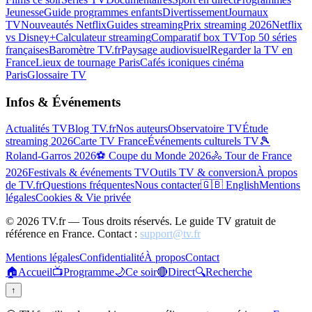
Jeunesse
Guide programmes enfants
Divertissement
Journaux
TV
Nouveautés Netflix
Guides streaming
Prix streaming 2026
Netflix
vs Disney+
Calculateur streaming
Comparatif box TV
Top 50 séries
françaises
Baromètre TV.fr
Paysage audiovisuel
Regarder la TV en
France
Lieux de tournage Paris
Cafés iconiques cinéma
Paris
Glossaire TV
Infos & Événements
Actualités TV
Blog TV.fr
Nos auteurs
Observatoire TV
Étude
streaming 2026
Carte TV France
Événements culturels TV
🎾
Roland-Garros 2026
⚽ Coupe du Monde 2026
🚴 Tour de France
2026
Festivals & événements TV
Outils TV & conversion
À propos
de TV.fr
Questions fréquentes
Nous contacter
🇬🇧 English
Mentions
légales
Cookies & Vie privée
©
2026
TV.fr — Tous droits réservés. Le guide TV gratuit de
référence en France. Contact :
support@tv.fr
Mentions légales
Confidentialité
À propos
Contact
🏠
Accueil
📺
Programme
🌙
Ce soir
🔴
Direct
🔍
Recherche
↑