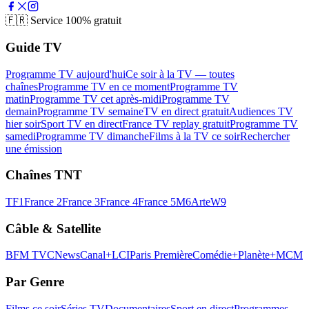
🇫🇷
Service 100% gratuit
Guide TV
Programme TV aujourd'hui
Ce soir à la TV — toutes
chaînes
Programme TV en ce moment
Programme TV
matin
Programme TV cet après-midi
Programme TV
demain
Programme TV semaine
TV en direct gratuit
Audiences TV
hier soir
Sport TV en direct
France TV replay gratuit
Programme TV
samedi
Programme TV dimanche
Films à la TV ce soir
Rechercher
une émission
Chaînes TNT
TF1
France 2
France 3
France 4
France 5
M6
Arte
W9
Câble & Satellite
BFM TV
CNews
Canal+
LCI
Paris Première
Comédie+
Planète+
MCM
Par Genre
Films ce soir
Séries TV
Documentaires
Sport en direct
Programmes