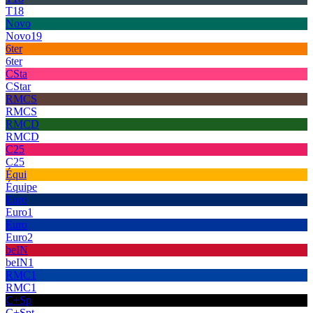
T18
Novo
Novo19
6ter
6ter
CSta
CStar
RMCS
RMCS
RMCD
RMCD
C25
C25
Équi
Équipe
Euro
Euro1
Euro
Euro2
beIN
beIN1
RMC1
RMC1
C+Sp
C+Spt