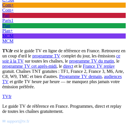
Com+
Com+
Pari
Paris1
Plan
Plan+
MCM
MCM
TV.fr
est le guide TV en ligne de référence en France. Retrouvez en
un coup d'œil le
programme TV
complet du jour, les émissions
ce
soir à la TV
sur toutes les chaînes, le
programme TV du matin
, le
programme TV cet après-midi
, le
direct
et le
France TV replay
gratuit. Chaînes TNT gratuites : TF1, France 2, France 3, M6, Arte,
C8, W9, TMC et bien d'autres.
Programme TV demain
,
audiences
TV
et grille TV heure par heure — ne manquez plus jamais votre
émission préférée.
TV
fr
Le guide TV de référence en France. Programmes, direct et replay
de toutes les chaînes gratuitement.
✉ support@tv.fr