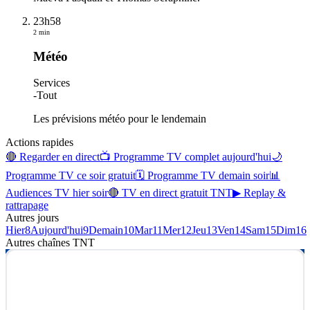
23h58
2 min
Météo
Services
-
Tout
Les prévisions météo pour le lendemain
Actions rapides
🔴 Regarder en direct
📺 Programme TV complet aujourd'hui
🌙
Programme TV ce soir gratuit
🗓 Programme TV demain soir
📊
Audiences TV hier soir
🔴 TV en direct gratuit TNT
▶ Replay &
rattrapage
Autres jours
Hier
8
Aujourd'hui
9
Demain
10
Mar
11
Mer
12
Jeu
13
Ven
14
Sam
15
Dim
16
Autres chaînes
TNT