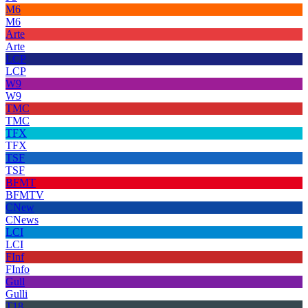
M6
M6
Arte
Arte
LCP
LCP
W9
W9
TMC
TMC
TFX
TFX
TSF
TSF
BFMT
BFMTV
CNew
CNews
LCI
LCI
FInf
FInfo
Gull
Gulli
T18