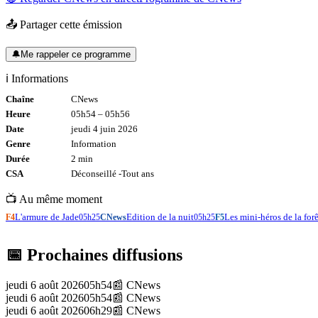
📤 Partager cette émission
🔔
Me rappeler ce programme
ℹ️ Informations
Chaîne
CNews
Heure
05h54
–
05h56
Date
jeudi 4 juin 2026
Genre
Information
Durée
2
min
CSA
Déconseillé -
Tout
ans
📺 Au même moment
L'armure de Jade
Edition de la nuit
Les mini-héros de la forê
F4
05h25
CNews
05h25
F5
📅 Prochaines diffusions
jeudi 6 août 2026
05h54
📰
CNews
jeudi 6 août 2026
05h54
📰
CNews
jeudi 6 août 2026
06h29
📰
CNews