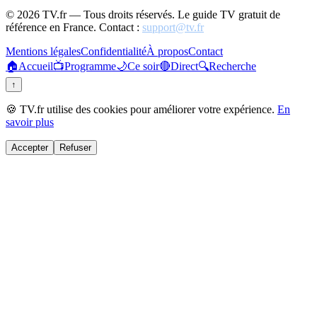
©
2026
TV.fr — Tous droits réservés. Le guide TV gratuit de
référence en France. Contact :
support@tv.fr
Mentions légales
Confidentialité
À propos
Contact
🏠
Accueil
📺
Programme
🌙
Ce soir
🔴
Direct
🔍
Recherche
↑
🍪 TV.fr utilise des cookies pour améliorer votre expérience.
En
savoir plus
Accepter
Refuser