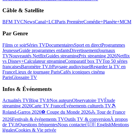
Câble & Satellite
BFM TV
CNews
Canal+
LCI
Paris Première
Comédie+
Planète+
MCM
Par Genre
Films ce soir
Séries TV
Documentaires
Sport en direct
Programmes
Jeunesse
Guide programmes enfants
Divertissement
Journaux
TV
Nouveautés Netflix
Guides streaming
Prix streaming 2026
Netflix
vs Disney+
Calculateur streaming
Comparatif box TV
Top 50 séries
françaises
Baromètre TV.fr
Paysage audiovisuel
Regarder la TV en
France
Lieux de tournage Paris
Cafés iconiques cinéma
Paris
Glossaire TV
Infos & Événements
Actualités TV
Blog TV.fr
Nos auteurs
Observatoire TV
Étude
streaming 2026
Carte TV France
Événements culturels TV
🎾
Roland-Garros 2026
⚽ Coupe du Monde 2026
🚴 Tour de France
2026
Festivals & événements TV
Outils TV & conversion
À propos
de TV.fr
Questions fréquentes
Nous contacter
🇬🇧 English
Mentions
légales
Cookies & Vie privée