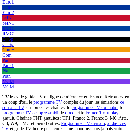
Euro1
Euro
Euro2
beIN
beIN1
RMC1
RMC1
C+Sp
C+Spt
Com+
Com+
Pari
Paris1
Plan
Plan+
MCM
MCM
TV.fr
est le guide TV en ligne de référence en France. Retrouvez en
un coup d'œil le
programme TV
complet du jour, les émissions
ce
soir à la TV
sur toutes les chaînes, le
programme TV du matin
, le
programme TV cet après-midi
, le
direct
et le
France TV replay
gratuit. Chaînes TNT gratuites : TF1, France 2, France 3, M6, Arte,
C8, W9, TMC et bien d'autres.
Programme TV demain
,
audiences
TV
et grille TV heure par heure — ne manquez plus jamais votre