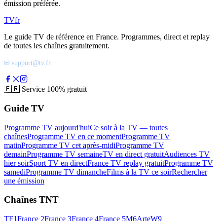
émission préférée.
TV
fr
Le guide TV de référence en France. Programmes, direct et replay
de toutes les chaînes gratuitement.
✉ support@tv.fr
🇫🇷
Service 100% gratuit
Guide TV
Programme TV aujourd'hui
Ce soir à la TV — toutes
chaînes
Programme TV en ce moment
Programme TV
matin
Programme TV cet après-midi
Programme TV
demain
Programme TV semaine
TV en direct gratuit
Audiences TV
hier soir
Sport TV en direct
France TV replay gratuit
Programme TV
samedi
Programme TV dimanche
Films à la TV ce soir
Rechercher
une émission
Chaînes TNT
TF1
France 2
France 3
France 4
France 5
M6
Arte
W9