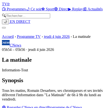
TV
fr
📺 Programmes
🌙 Ce soir
⚽ Sport
🔴 Direct
▶ Replay
📰 Actualités
🔍
EN DIRECT
🌙
Accueil
›
Programme TV
›
jeudi 4 juin 2026
›
La matinale
CNews
05h54
–
05h56
·
jeudi 4 juin 2026
La matinale
Information
-
Tout
Synopsis
Tous les matins, Romain Desarbres, ses chroniqueurs et ses invités
délivrent l'information dans "La Matinale" de 6h à 9h du lundi au
vendredi.
🔴 Regarder
CNews
en direct
Programme de
CNews