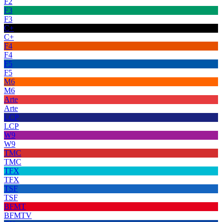
F2
F3
F3
C+
C+
F4
F4
F5
F5
M6
M6
Arte
Arte
LCP
LCP
W9
W9
TMC
TMC
TFX
TFX
TSF
TSF
BFMT
BFMTV