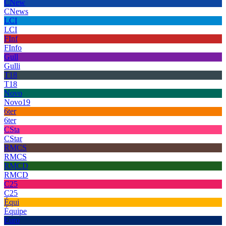
CNew
CNews
LCI
LCI
FInf
FInfo
Gull
Gulli
T18
T18
Novo
Novo19
6ter
6ter
CSta
CStar
RMCS
RMCS
RMCD
RMCD
C25
C25
Équi
Équipe
Euro