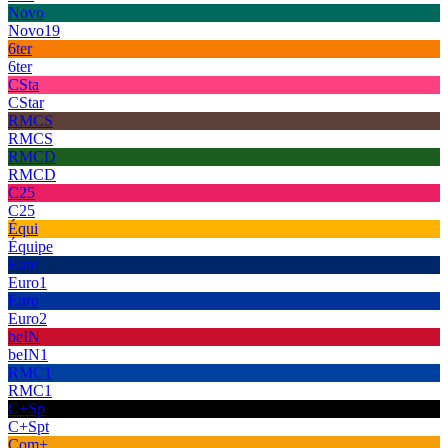
Novo
Novo19
6ter
6ter
CSta
CStar
RMCS
RMCS
RMCD
RMCD
C25
C25
Équi
Équipe
Euro
Euro1
Euro
Euro2
beIN
beIN1
RMC1
RMC1
C+Sp
C+Spt
Com+