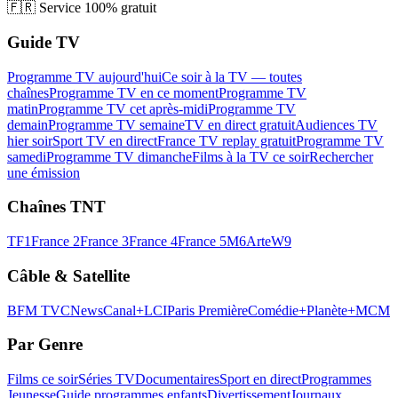
🇫🇷
Service 100% gratuit
Guide TV
Programme TV aujourd'hui
Ce soir à la TV — toutes
chaînes
Programme TV en ce moment
Programme TV
matin
Programme TV cet après-midi
Programme TV
demain
Programme TV semaine
TV en direct gratuit
Audiences TV
hier soir
Sport TV en direct
France TV replay gratuit
Programme TV
samedi
Programme TV dimanche
Films à la TV ce soir
Rechercher
une émission
Chaînes TNT
TF1
France 2
France 3
France 4
France 5
M6
Arte
W9
Câble & Satellite
BFM TV
CNews
Canal+
LCI
Paris Première
Comédie+
Planète+
MCM
Par Genre
Films ce soir
Séries TV
Documentaires
Sport en direct
Programmes
Jeunesse
Guide programmes enfants
Divertissement
Journaux