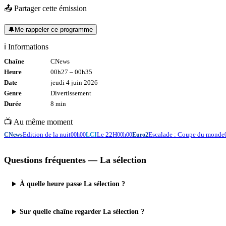
📤 Partager cette émission
🔔
Me rappeler ce programme
ℹ️ Informations
Chaîne
CNews
Heure
00h27
–
00h35
Date
jeudi 4 juin 2026
Genre
Divertissement
Durée
8
min
📺 Au même moment
Edition de la nuit
Le 22H
Escalade : Coupe du monde
CNews
00h00
LCI
00h00
Euro2
Questions fréquentes —
La sélection
À quelle heure passe La sélection ?
Sur quelle chaîne regarder La sélection ?