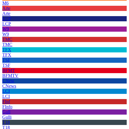
M6
Arte
Arte
LCP
LCP
W9
W9
TMC
TMC
TFX
TFX
TSF
TSF
BFMT
BFMTV
CNew
CNews
LCI
LCI
FInf
FInfo
Gull
Gulli
T18
T18