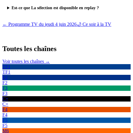
Est-ce que La sélection est disponible en replay ?
← Programme TV du
jeudi 4 juin 2026
🌙 Ce soir à la TV
Toutes les
chaînes
Voir toutes les chaînes →
TF1
TF1
F2
F2
F3
F3
C+
C+
F4
F4
F5
F5
M6