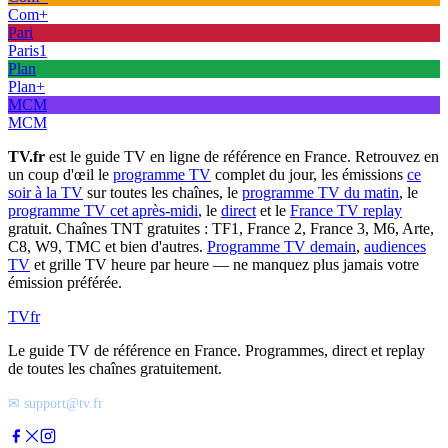
Com+
Pari
Paris1
Plan
Plan+
MCM
MCM
TV.fr
est le guide TV en ligne de référence en France. Retrouvez en
un coup d'œil le
programme TV
complet du jour, les émissions
ce
soir à la TV
sur toutes les chaînes, le
programme TV du matin
, le
programme TV cet après-midi
, le
direct
et le
France TV replay
gratuit. Chaînes TNT gratuites : TF1, France 2, France 3, M6, Arte,
C8, W9, TMC et bien d'autres.
Programme TV demain
,
audiences
TV
et grille TV heure par heure — ne manquez plus jamais votre
émission préférée.
TV
fr
Le guide TV de référence en France. Programmes, direct et replay
de toutes les chaînes gratuitement.
✉ support@tv.fr