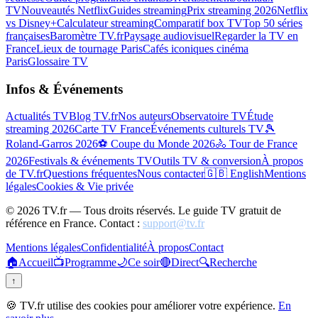
TV
Nouveautés Netflix
Guides streaming
Prix streaming 2026
Netflix
vs Disney+
Calculateur streaming
Comparatif box TV
Top 50 séries
françaises
Baromètre TV.fr
Paysage audiovisuel
Regarder la TV en
France
Lieux de tournage Paris
Cafés iconiques cinéma
Paris
Glossaire TV
Infos & Événements
Actualités TV
Blog TV.fr
Nos auteurs
Observatoire TV
Étude
streaming 2026
Carte TV France
Événements culturels TV
🎾
Roland-Garros 2026
⚽ Coupe du Monde 2026
🚴 Tour de France
2026
Festivals & événements TV
Outils TV & conversion
À propos
de TV.fr
Questions fréquentes
Nous contacter
🇬🇧 English
Mentions
légales
Cookies & Vie privée
©
2026
TV.fr — Tous droits réservés. Le guide TV gratuit de
référence en France. Contact :
support@tv.fr
Mentions légales
Confidentialité
À propos
Contact
🏠
Accueil
📺
Programme
🌙
Ce soir
🔴
Direct
🔍
Recherche
↑
🍪 TV.fr utilise des cookies pour améliorer votre expérience.
En