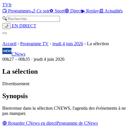
TV
fr
📺 Programmes
🌙 Ce soir
⚽ Sport
🔴 Direct
▶ Replay
📰 Actualités
🔍
EN DIRECT
🌙
Accueil
›
Programme TV
›
jeudi 4 juin 2026
›
La sélection
CNews
00h27
–
00h35
·
jeudi 4 juin 2026
La sélection
Divertissement
Synopsis
Bienvenue dans la sélection CNEWS, l'agenda des événements à ne
pas manquer.
🔴 Regarder
CNews
en direct
Programme de
CNews