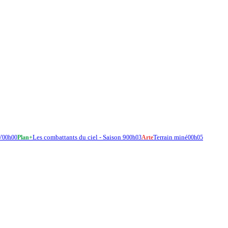
V
Les combattants du ciel - Saison 9
Terrain miné
00h00
Plan+
00h03
Arte
00h05