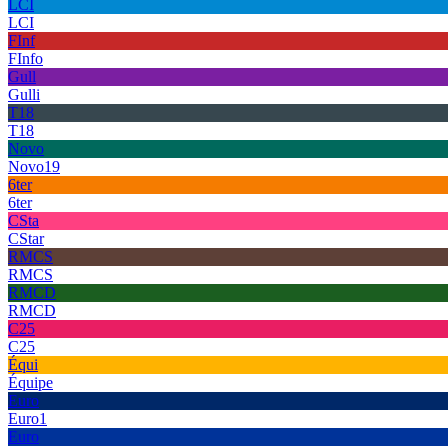
LCI
LCI
FInf
FInfo
Gull
Gulli
T18
T18
Novo
Novo19
6ter
6ter
CSta
CStar
RMCS
RMCS
RMCD
RMCD
C25
C25
Équi
Équipe
Euro
Euro1
Euro