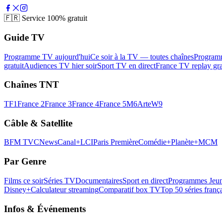
🇫🇷
Service 100% gratuit
Guide TV
Programme TV aujourd'hui
Ce soir à la TV — toutes chaînes
Program
gratuit
Audiences TV hier soir
Sport TV en direct
France TV replay gra
Chaînes TNT
TF1
France 2
France 3
France 4
France 5
M6
Arte
W9
Câble & Satellite
BFM TV
CNews
Canal+
LCI
Paris Première
Comédie+
Planète+
MCM
Par Genre
Films ce soir
Séries TV
Documentaires
Sport en direct
Programmes Jeun
Disney+
Calculateur streaming
Comparatif box TV
Top 50 séries franç
Infos & Événements