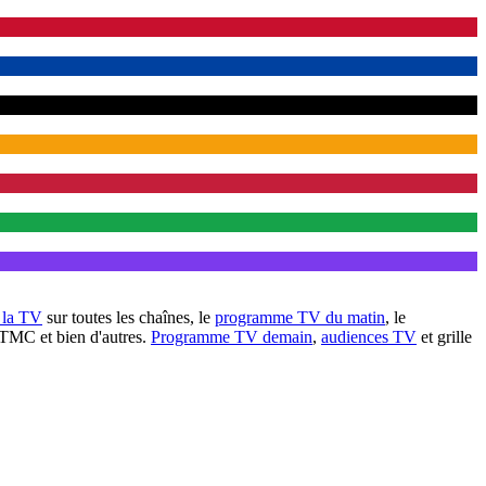
à la TV
sur toutes les chaînes, le
programme TV du matin
, le
 TMC et bien d'autres.
Programme TV demain
,
audiences TV
et grille