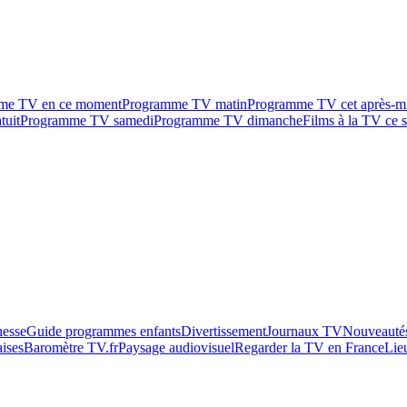
me TV en ce moment
Programme TV matin
Programme TV cet après-m
tuit
Programme TV samedi
Programme TV dimanche
Films à la TV ce s
esse
Guide programmes enfants
Divertissement
Journaux TV
Nouveautés
aises
Baromètre TV.fr
Paysage audiovisuel
Regarder la TV en France
Lie