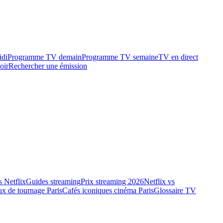
idi
Programme TV demain
Programme TV semaine
TV en direct
oir
Rechercher une émission
 Netflix
Guides streaming
Prix streaming 2026
Netflix vs
ux de tournage Paris
Cafés iconiques cinéma Paris
Glossaire TV