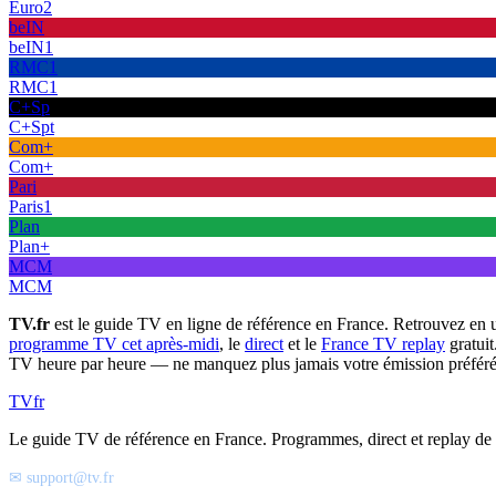
Euro2
beIN
beIN1
RMC1
RMC1
C+Sp
C+Spt
Com+
Com+
Pari
Paris1
Plan
Plan+
MCM
MCM
TV.fr
est le guide TV en ligne de référence en France. Retrouvez en 
programme TV cet après-midi
, le
direct
et le
France TV replay
gratuit
TV heure par heure — ne manquez plus jamais votre émission préféré
TV
fr
Le guide TV de référence en France. Programmes, direct et replay de t
✉ support@tv.fr