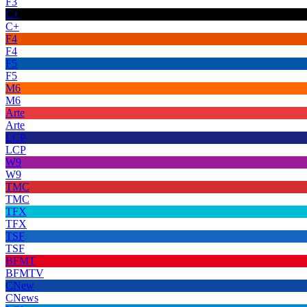
F3
C+
C+
F4
F4
F5
F5
M6
M6
Arte
Arte
LCP
LCP
W9
W9
TMC
TMC
TFX
TFX
TSF
TSF
BFMT
BFMTV
CNew
CNews