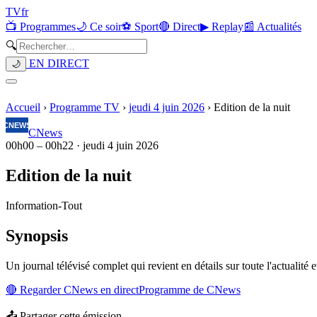
TV
fr
📺 Programmes
🌙 Ce soir
⚽ Sport
🔴 Direct
▶ Replay
📰 Actualités
🔍
EN DIRECT
🌙
Accueil
›
Programme TV
›
jeudi 4 juin 2026
›
Edition de la nuit
CNews
00h00
–
00h22
·
jeudi 4 juin 2026
Edition de la nuit
Information
-
Tout
Synopsis
Un journal télévisé complet qui revient en détails sur toute l'actualité e
🔴 Regarder
CNews
en direct
Programme de
CNews
📤 Partager cette émission