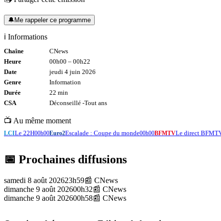
🔔
Me rappeler ce programme
ℹ️ Informations
Chaîne
CNews
Heure
00h00
–
00h22
Date
jeudi 4 juin 2026
Genre
Information
Durée
22
min
CSA
Déconseillé -
Tout
ans
📺 Au même moment
Le 22H
Escalade : Coupe du monde
Le direct BFMT
LCI
00h00
Euro2
00h00
BFMTV
📅 Prochaines diffusions
samedi 8 août 2026
23h59
📰
CNews
dimanche 9 août 2026
00h32
📰
CNews
dimanche 9 août 2026
00h58
📰
CNews