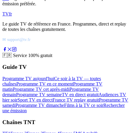
émission préférée.
TV
fr
Le guide TV de référence en France. Programmes, direct et replay
de toutes les chaînes gratuitement.
✉ support@tv.fr
🇫🇷
Service 100% gratuit
Guide TV
Programme TV aujourd'hui
Ce soir à la TV — toutes
chaînes
Programme TV en ce moment
Programme TV
matin
Programme TV cet après-midi
Programme TV
demain
Programme TV semaine
TV en direct gratuit
Audiences TV
hier soir
Sport TV en direct
France TV replay gratuit
Programme TV
samedi
Programme TV dimanche
Films à la TV ce soir
Rechercher
une émission
Chaînes TNT