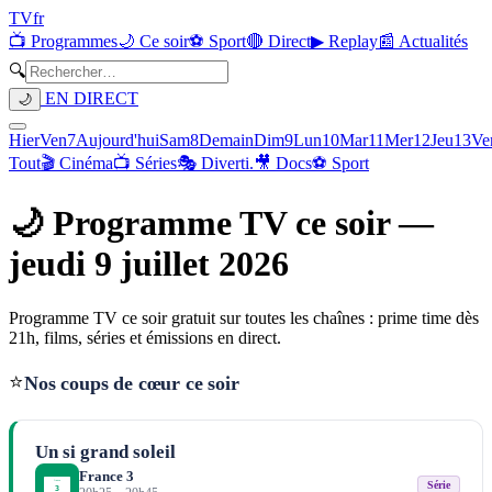
TV
fr
📺 Programmes
🌙 Ce soir
⚽ Sport
🔴 Direct
▶ Replay
📰 Actualités
🔍
EN DIRECT
🌙
Hier
Ven
7
Aujourd'hui
Sam
8
Demain
Dim
9
Lun
10
Mar
11
Mer
12
Jeu
13
Ve
Tout
🎬 Cinéma
📺 Séries
🎭 Diverti.
🎥 Docs
⚽ Sport
🌙 Programme TV ce soir —
jeudi 9 juillet 2026
Programme TV ce soir gratuit sur toutes les chaînes : prime time dès
21h, films, séries et émissions en direct.
⭐
Nos coups de cœur ce soir
Un si grand soleil
France 3
Série