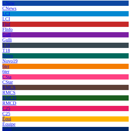
CNew
CNews
LCI
LCI
FInf
FInfo
Gull
Gulli
T18
T18
Novo
Novo19
6ter
6ter
CSta
CStar
RMCS
RMCS
RMCD
RMCD
C25
C25
Équi
Équipe
Euro