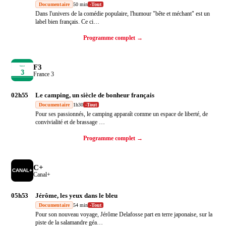
Documentaire
50 min
-
Tout
Dans l'univers de la comédie populaire, l'humour "bête et méchant" est un
label bien français. Ce ci
…
Programme complet →
F3
France 3
02h55
Le camping, un siècle de bonheur français
Documentaire
1h30
-
Tout
Pour ses passionnés, le camping apparaît comme un espace de liberté, de
convivialité et de brassage
…
Programme complet →
C+
Canal+
05h53
Jérôme, les yeux dans le bleu
Documentaire
54 min
-
Tout
Pour son nouveau voyage, Jérôme Delafosse part en terre japonaise, sur la
piste de la salamandre géa
…