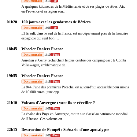
Documentaire
1h15
-
-10
A quelques kilomètres de la Méditerranée et de ses plages de rêves, Aix-
en-Provence et sa région son
…
01h20
100 jours avec les gendarmes de Béziers
Documentaire
1h08
-
-10
L'Hérault, dans le sud de la France, est un département près de la frontière
espagnole qui sent bon
…
18h45
Wheeler Dealers France
Documentaire
1h10
-
Tout
Aurélien et Gerry recherchent le plus célèbre des camping-car : le Combi
Volkswagen, emblématique de
…
19h55
Wheeler Dealers France
Documentaire
1h15
-
Tout
La 944, l'une des premières Porsche, est aujourd'hui accessible pour moins
de 10 000 euros ; une opp
…
21h10
Volcans d'Auvergne : vont-ils se réveiller ?
Documentaire
1h05
-
Tout
La chaîne des Puys en Auvergne, est un site classé au patrimoine mondial
de l'Unesco. Ces volcans on
…
22h15
Destruction de Pompéi : Scénario d'une apocalypse
Documentaire
1h05
-
Tout