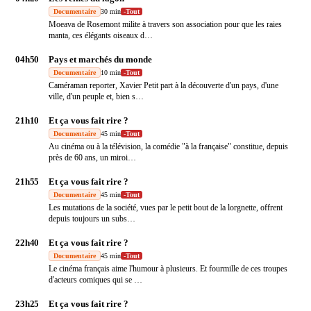
Documentaire
30 min
-
Tout
Moeava de Rosemont milite à travers son association pour que les raies
manta, ces élégants oiseaux d
…
04h50
Pays et marchés du monde
Documentaire
10 min
-
Tout
Caméraman reporter, Xavier Petit part à la découverte d'un pays, d'une
ville, d'un peuple et, bien s
…
21h10
Et ça vous fait rire ?
Documentaire
45 min
-
Tout
Au cinéma ou à la télévision, la comédie "à la française" constitue, depuis
près de 60 ans, un miroi
…
21h55
Et ça vous fait rire ?
Documentaire
45 min
-
Tout
Les mutations de la société, vues par le petit bout de la lorgnette, offrent
depuis toujours un subs
…
22h40
Et ça vous fait rire ?
Documentaire
45 min
-
Tout
Le cinéma français aime l'humour à plusieurs. Et fourmille de ces troupes
d'acteurs comiques qui se
…
23h25
Et ça vous fait rire ?