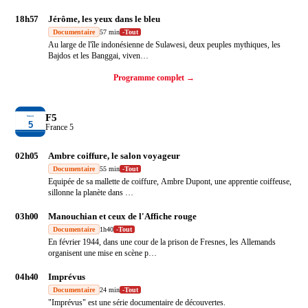
18h57
Jérôme, les yeux dans le bleu
Documentaire
57 min
-
Tout
Au large de l'île indonésienne de Sulawesi, deux peuples mythiques, les
Bajdos et les Banggai, viven
…
Programme complet →
F5
France 5
02h05
Ambre coiffure, le salon voyageur
Documentaire
55 min
-
Tout
Equipée de sa mallette de coiffure, Ambre Dupont, une apprentie coiffeuse,
sillonne la planète dans
…
03h00
Manouchian et ceux de l'Affiche rouge
Documentaire
1h40
-
Tout
En février 1944, dans une cour de la prison de Fresnes, les Allemands
organisent une mise en scène p
…
04h40
Imprévus
Documentaire
24 min
-
Tout
"Imprévus" est une série documentaire de découvertes.