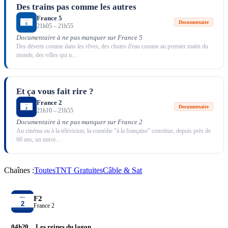
Des trains pas comme les autres
France 5
Documentaire
21h05
–
21h55
Documentaire à ne pas manquer sur France 5
Des déserts comme dans les rêves, des chutes d'eau comme au premier matin du
monde, des villes qui n
…
Et ça vous fait rire ?
France 2
Documentaire
21h10
–
21h55
Documentaire à ne pas manquer sur France 2
Au cinéma ou à la télévision, la comédie "à la française" constitue, depuis près de
60 ans, un miroi
…
Chaînes :
Toutes
TNT Gratuites
Câble & Sat
F2
France 2
04h20
Les reines du lagon