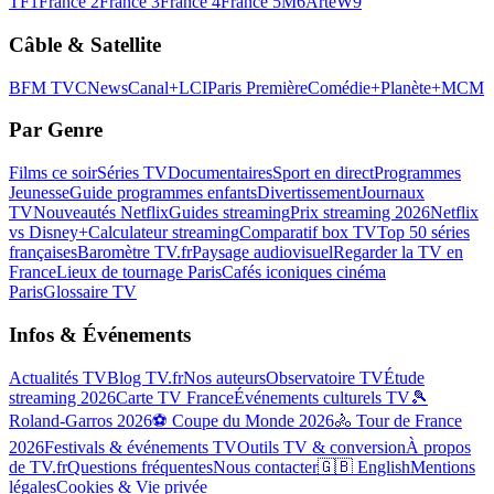
TF1
France 2
France 3
France 4
France 5
M6
Arte
W9
Câble & Satellite
BFM TV
CNews
Canal+
LCI
Paris Première
Comédie+
Planète+
MCM
Par Genre
Films ce soir
Séries TV
Documentaires
Sport en direct
Programmes
Jeunesse
Guide programmes enfants
Divertissement
Journaux
TV
Nouveautés Netflix
Guides streaming
Prix streaming 2026
Netflix
vs Disney+
Calculateur streaming
Comparatif box TV
Top 50 séries
françaises
Baromètre TV.fr
Paysage audiovisuel
Regarder la TV en
France
Lieux de tournage Paris
Cafés iconiques cinéma
Paris
Glossaire TV
Infos & Événements
Actualités TV
Blog TV.fr
Nos auteurs
Observatoire TV
Étude
streaming 2026
Carte TV France
Événements culturels TV
🎾
Roland-Garros 2026
⚽ Coupe du Monde 2026
🚴 Tour de France
2026
Festivals & événements TV
Outils TV & conversion
À propos
de TV.fr
Questions fréquentes
Nous contacter
🇬🇧 English
Mentions
légales
Cookies & Vie privée