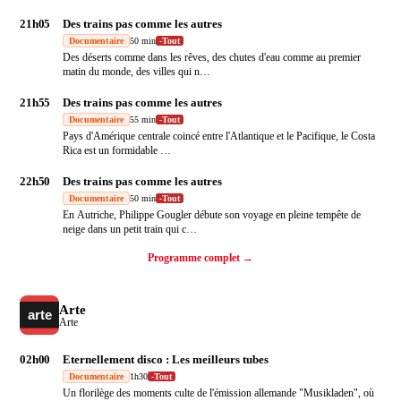
21h05
Des trains pas comme les autres
Documentaire
50 min
-
Tout
Des déserts comme dans les rêves, des chutes d'eau comme au premier
matin du monde, des villes qui n
…
21h55
Des trains pas comme les autres
Documentaire
55 min
-
Tout
Pays d'Amérique centrale coincé entre l'Atlantique et le Pacifique, le Costa
Rica est un formidable
…
22h50
Des trains pas comme les autres
Documentaire
50 min
-
Tout
En Autriche, Philippe Gougler débute son voyage en pleine tempête de
neige dans un petit train qui c
…
Programme complet →
Arte
Arte
02h00
Eternellement disco : Les meilleurs tubes
Documentaire
1h30
-
Tout
Un florilège des moments culte de l'émission allemande "Musikladen", où