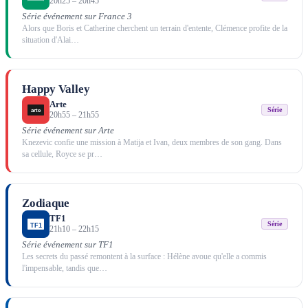
20h25
–
20h45
Série événement sur France 3
Alors que Boris et Catherine cherchent un terrain d'entente, Clémence profite de la
situation d'Alai
…
Happy Valley
Arte
Série
20h55
–
21h55
Série événement sur Arte
Knezevic confie une mission à Matija et Ivan, deux membres de son gang. Dans
sa cellule, Royce se pr
…
Zodiaque
TF1
Série
21h10
–
22h15
Série événement sur TF1
Les secrets du passé remontent à la surface : Hélène avoue qu'elle a commis
l'impensable, tandis que
…