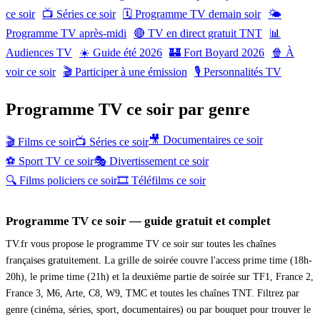
ce soir
📺 Séries ce soir
🗓 Programme TV demain soir
🌤
Programme TV après-midi
🔴 TV en direct gratuit TNT
📊
Audiences TV
☀️ Guide été 2026
🏰 Fort Boyard 2026
🍿 À
voir ce soir
🎬 Participer à une émission
🎙️ Personnalités TV
Programme TV ce soir par genre
🎥 Documentaires ce soir
🎬 Films ce soir
📺 Séries ce soir
⚽ Sport TV ce soir
🎭 Divertissement ce soir
🔍 Films policiers ce soir
🎞 Téléfilms ce soir
Programme TV ce soir — guide gratuit et complet
TV.fr vous propose le programme TV ce soir sur toutes les chaînes
françaises gratuitement. La grille de soirée couvre l'access prime time (18h-
20h), le prime time (21h) et la deuxième partie de soirée sur TF1, France 2,
France 3, M6, Arte, C8, W9, TMC et toutes les chaînes TNT. Filtrez par
genre (cinéma, séries, sport, documentaires) ou par bouquet pour trouver le