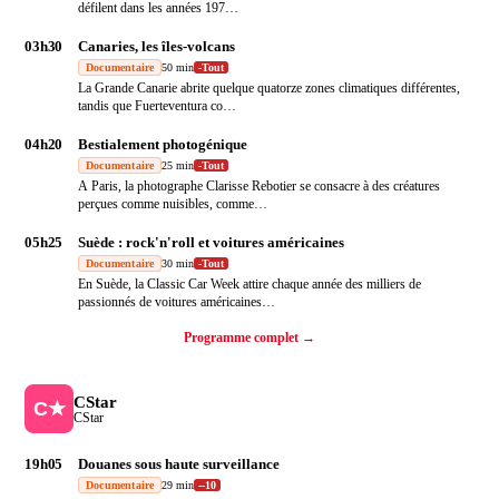
défilent dans les années 197
…
03h30
Canaries, les îles-volcans
Documentaire
50 min
-
Tout
La Grande Canarie abrite quelque quatorze zones climatiques différentes,
tandis que Fuerteventura co
…
04h20
Bestialement photogénique
Documentaire
25 min
-
Tout
A Paris, la photographe Clarisse Rebotier se consacre à des créatures
perçues comme nuisibles, comme
…
05h25
Suède : rock'n'roll et voitures américaines
Documentaire
30 min
-
Tout
En Suède, la Classic Car Week attire chaque année des milliers de
passionnés de voitures américaines
…
Programme complet →
CStar
CStar
19h05
Douanes sous haute surveillance
Documentaire
29 min
-
-10