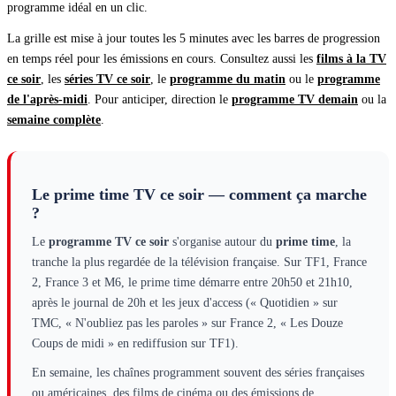
programme idéal en un clic.
La grille est mise à jour toutes les 5 minutes avec les barres de progression
en temps réel pour les émissions en cours. Consultez aussi les
films à la TV
ce soir
,
les
séries TV ce soir
,
le
programme du matin
ou le
programme
de l'après-midi
.
Pour anticiper, direction le
programme TV demain
ou la
semaine complète
.
Le prime time TV ce soir — comment ça marche
?
Le
programme TV ce soir
s'organise autour du
prime time
, la
tranche la plus regardée de la télévision française. Sur TF1, France
2, France 3 et M6, le prime time démarre entre 20h50 et 21h10,
après le journal de 20h et les jeux d'access (« Quotidien » sur
TMC, « N'oubliez pas les paroles » sur France 2, « Les Douze
Coups de midi » en rediffusion sur TF1).
En semaine, les chaînes programment souvent des séries françaises
ou américaines, des films de cinéma ou des émissions de