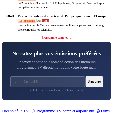
Le 24 octobre 79 après J.-C., à 13h précises, l'éruption du Vésuve frappe
Pompéi et les cités voisin
…
23h20
Vésuve : le volcan destructeur de Pompéi qui inquiète l'Europe
Documentaire
1h05
-
Tout
Près de Naples, le Vésuve menace trois millions de personnes. Son long
silence inquiète les scientif
…
Programme complet →
Ne ratez plus vos émissions préférées
Recevez chaque soir notre sélection des meilleurs
programmes TV directement dans votre boîte mail.
S'inscrire
Gratuit et sans spam. Désinscription en un clic.
Hier soir à la TV
📺 Programme TV complet aujourd'hui
🎬 Films