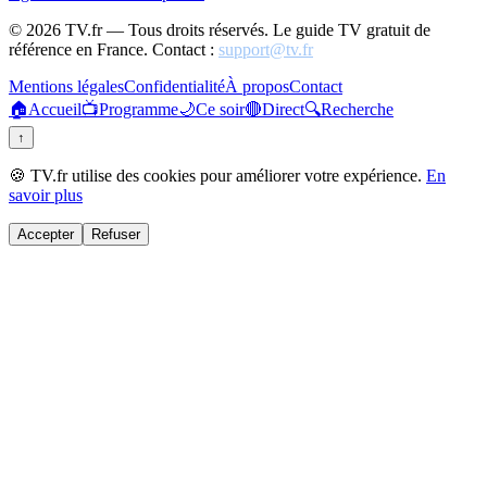
©
2026
TV.fr — Tous droits réservés. Le guide TV gratuit de
référence en France. Contact :
support@tv.fr
Mentions légales
Confidentialité
À propos
Contact
🏠
Accueil
📺
Programme
🌙
Ce soir
🔴
Direct
🔍
Recherche
↑
🍪 TV.fr utilise des cookies pour améliorer votre expérience.
En
savoir plus
Accepter
Refuser