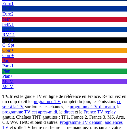
Euro1
Euro
Euro2
beIN
beIN1
RMC1
RMC1
C+Sp
C+Spt
Com+
Com+
Pari
Paris1
Plan
Plan+
MCM
MCM
TV.fr
est le guide TV en ligne de référence en France. Retrouvez en
un coup d'œil le
programme TV
complet du jour, les émissions
ce
soir à la TV
sur toutes les chaînes, le
programme TV du matin
, le
programme TV cet après-midi
, le
direct
et le
France TV replay
gratuit. Chaînes TNT gratuites : TF1, France 2, France 3, M6, Arte,
C8, W9, TMC et bien d'autres.
Programme TV demain
,
audiences
TV
et grille TV heure par heure — ne manquez plus jamais votre