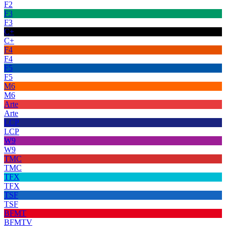
F2
F3
F3
C+
C+
F4
F4
F5
F5
M6
M6
Arte
Arte
LCP
LCP
W9
W9
TMC
TMC
TFX
TFX
TSF
TSF
BFMT
BFMTV