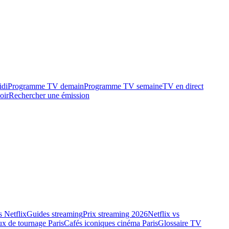
idi
Programme TV demain
Programme TV semaine
TV en direct
oir
Rechercher une émission
 Netflix
Guides streaming
Prix streaming 2026
Netflix vs
ux de tournage Paris
Cafés iconiques cinéma Paris
Glossaire TV