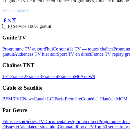
Le guide TV de référence en France. Programmes, direct et replay de t
✉ support@tv.fr
🇫🇷
Service 100% gratuit
Guide TV
Programme TV aujourd'hui
Ce soir à la TV — toutes chaînes
Program
gratuit
Audiences TV hier soir
Sport TV en direct
France TV replay gra
Chaînes TNT
TF1
France 2
France 3
France 4
France 5
M6
Arte
W9
Câble & Satellite
BFM TV
CNews
Canal+
LCI
Paris Première
Comédie+
Planète+
MCM
Par Genre
Films ce soir
Séries TV
Documentaires
Sport en direct
Programmes Jeun
Disney+
Calculateur streaming
Comparatif box TV
Top 50 séries franç