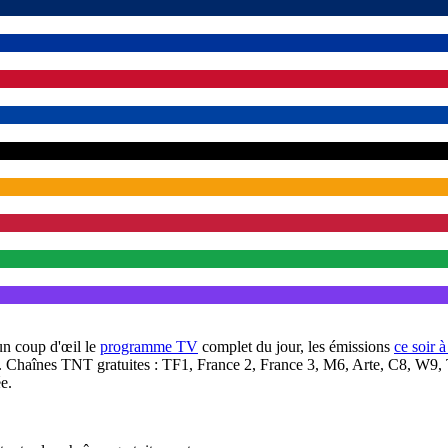
un coup d'œil le
programme TV
complet du jour, les émissions
ce soir 
. Chaînes TNT gratuites : TF1, France 2, France 3, M6, Arte, C8, W9,
e.