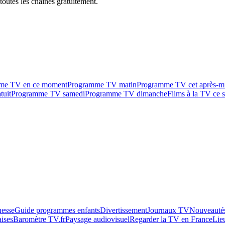
outes les chaînes gratuitement.
me TV en ce moment
Programme TV matin
Programme TV cet après-m
tuit
Programme TV samedi
Programme TV dimanche
Films à la TV ce s
esse
Guide programmes enfants
Divertissement
Journaux TV
Nouveautés
aises
Baromètre TV.fr
Paysage audiovisuel
Regarder la TV en France
Lie