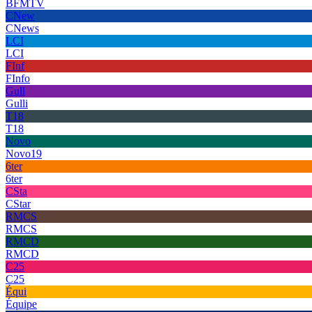
BFMTV
CNew
CNews
LCI
LCI
FInf
FInfo
Gull
Gulli
T18
T18
Novo
Novo19
6ter
6ter
CSta
CStar
RMCS
RMCS
RMCD
RMCD
C25
C25
Équi
Équipe