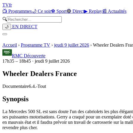
TV
fr
📺 Programmes
🌙 Ce soir
⚽ Sport
🔴 Direct
▶ Replay
📰 Actualités
🔍
EN DIRECT
🌙
Accueil
›
Programme TV
›
jeudi 9 juillet 2026
›
Wheeler Dealers Fra
RMC Découverte
17h35
–
18h45
·
jeudi 9 juillet 2026
Wheeler Dealers France
Documentaire
6.4.
-
Tout
Synopsis
La Mercedes 500 SL est sans doute l'un des cabriolets les plus élégants
ses puissantes motorisations. Gerry a craqué pour un exemplaire doté 
en mauvais état et il faudra prévoir un travail de carrosserie sur la m
revendre plus cher.