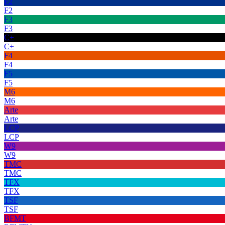
F2
F2
F3
F3
C+
C+
F4
F4
F5
F5
M6
M6
Arte
Arte
LCP
LCP
W9
W9
TMC
TMC
TFX
TFX
TSF
TSF
BFMT