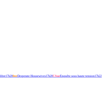
libre
Desperate Housewives
Enquête sous haute tension
17h20
6ter
17h20
CStar
17h22