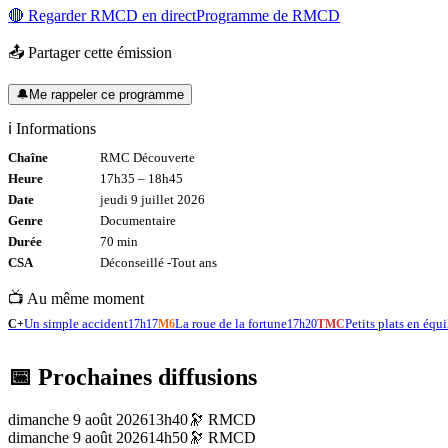
🔴 Regarder
RMCD
en direct
Programme de
RMCD
📤 Partager cette émission
🔔
Me rappeler ce programme
ℹ️ Informations
Chaîne
RMC Découverte
Heure
17h35
–
18h45
Date
jeudi 9 juillet 2026
Genre
Documentaire
Durée
70
min
CSA
Déconseillé -
Tout
ans
📺 Au même moment
Un simple accident
La roue de la fortune
Petits plats en équi
C+
17h17
M6
17h20
TMC
📅 Prochaines diffusions
dimanche 9 août 2026
13h40
🔭
RMCD
dimanche 9 août 2026
14h50
🔭
RMCD