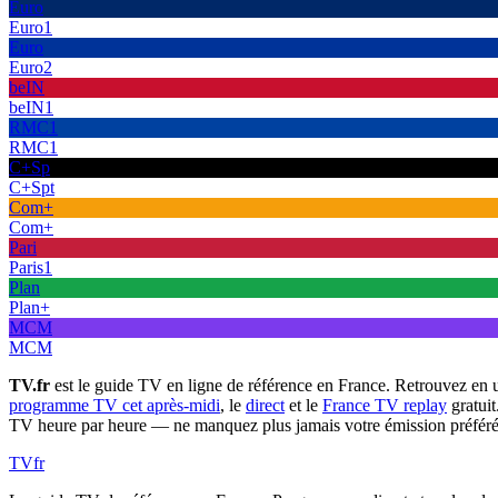
Euro
Euro1
Euro
Euro2
beIN
beIN1
RMC1
RMC1
C+Sp
C+Spt
Com+
Com+
Pari
Paris1
Plan
Plan+
MCM
MCM
TV.fr
est le guide TV en ligne de référence en France. Retrouvez en 
programme TV cet après-midi
, le
direct
et le
France TV replay
gratuit
TV heure par heure — ne manquez plus jamais votre émission préféré
TV
fr