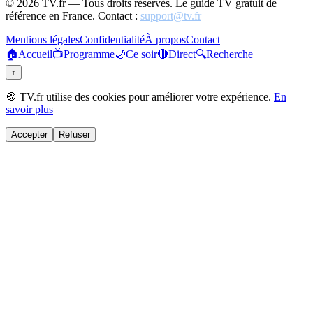
©
2026
TV.fr — Tous droits réservés. Le guide TV gratuit de
référence en France. Contact :
support@tv.fr
Mentions légales
Confidentialité
À propos
Contact
🏠
Accueil
📺
Programme
🌙
Ce soir
🔴
Direct
🔍
Recherche
↑
🍪 TV.fr utilise des cookies pour améliorer votre expérience.
En
savoir plus
Accepter
Refuser