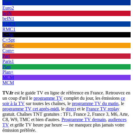
Euro
Euro2
beIN
beIN1
RMC1
RMC1
C+Sp
C+Spt
Com+
Com+
Pari
Paris1
Plan
Plan+
MCM
MCM
TV.fr
est le guide TV en ligne de référence en France. Retrouvez en
un coup d'œil le
programme TV
complet du jour, les émissions
ce
soir à la TV
sur toutes les chaînes, le
programme TV du matin
, le
programme TV cet après-midi
, le
direct
et le
France TV replay
gratuit. Chaînes TNT gratuites : TF1, France 2, France 3, M6, Arte,
C8, W9, TMC et bien d'autres.
Programme TV demain
,
audiences
TV
et grille TV heure par heure — ne manquez plus jamais votre
émission préférée.