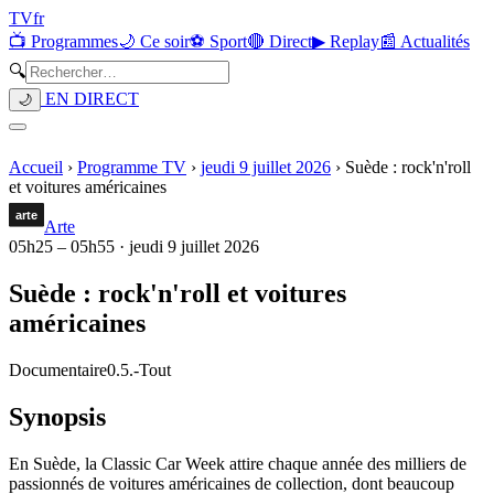
TV
fr
📺 Programmes
🌙 Ce soir
⚽ Sport
🔴 Direct
▶ Replay
📰 Actualités
🔍
EN DIRECT
🌙
Accueil
›
Programme TV
›
jeudi 9 juillet 2026
›
Suède : rock'n'roll
et voitures américaines
Arte
05h25
–
05h55
·
jeudi 9 juillet 2026
Suède : rock'n'roll et voitures
américaines
Documentaire
0.5.
-
Tout
Synopsis
En Suède, la Classic Car Week attire chaque année des milliers de
passionnés de voitures américaines de collection, dont beaucoup