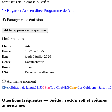
sont issus de la classe ouvrière.
🔴 Regarder
Arte
en direct
Programme de
Arte
📤 Partager cette émission
🔔
Me rappeler ce programme
ℹ️ Informations
Chaîne
Arte
Heure
05h25
–
05h55
Date
jeudi 9 juillet 2026
Genre
Documentaire
Durée
30
min
CSA
Déconseillé -
Tout
ans
📺 Au même moment
Edition de la nuit
Top Clip
Les Goldberg - Saison 10
CNews
04h59
CStar
04h59
Com+
Questions fréquentes —
Suède : rock'n'roll et voitures
américaines