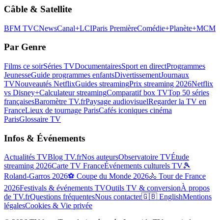
Câble & Satellite
BFM TV
CNews
Canal+
LCI
Paris Première
Comédie+
Planète+
MCM
Par Genre
Films ce soir
Séries TV
Documentaires
Sport en direct
Programmes
Jeunesse
Guide programmes enfants
Divertissement
Journaux
TV
Nouveautés Netflix
Guides streaming
Prix streaming 2026
Netflix
vs Disney+
Calculateur streaming
Comparatif box TV
Top 50 séries
françaises
Baromètre TV.fr
Paysage audiovisuel
Regarder la TV en
France
Lieux de tournage Paris
Cafés iconiques cinéma
Paris
Glossaire TV
Infos & Événements
Actualités TV
Blog TV.fr
Nos auteurs
Observatoire TV
Étude
streaming 2026
Carte TV France
Événements culturels TV
🎾
Roland-Garros 2026
⚽ Coupe du Monde 2026
🚴 Tour de France
2026
Festivals & événements TV
Outils TV & conversion
À propos
de TV.fr
Questions fréquentes
Nous contacter
🇬🇧 English
Mentions
légales
Cookies & Vie privée