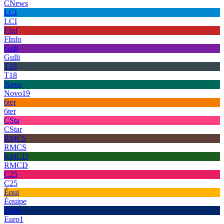
CNews
LCI
LCI
FInf
FInfo
Gull
Gulli
T18
T18
Novo
Novo19
6ter
6ter
CSta
CStar
RMCS
RMCS
RMCD
RMCD
C25
C25
Équi
Équipe
Euro
Euro1