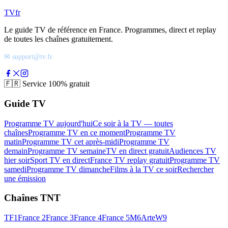
TV
fr
Le guide TV de référence en France. Programmes, direct et replay
de toutes les chaînes gratuitement.
✉ support@tv.fr
🇫🇷
Service 100% gratuit
Guide TV
Programme TV aujourd'hui
Ce soir à la TV — toutes
chaînes
Programme TV en ce moment
Programme TV
matin
Programme TV cet après-midi
Programme TV
demain
Programme TV semaine
TV en direct gratuit
Audiences TV
hier soir
Sport TV en direct
France TV replay gratuit
Programme TV
samedi
Programme TV dimanche
Films à la TV ce soir
Rechercher
une émission
Chaînes TNT
TF1
France 2
France 3
France 4
France 5
M6
Arte
W9