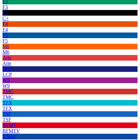
F3
F3
C+
C+
F4
F4
F5
F5
M6
M6
Arte
Arte
LCP
LCP
W9
W9
TMC
TMC
TFX
TFX
TSF
TSF
BFMT
BFMTV
CNew