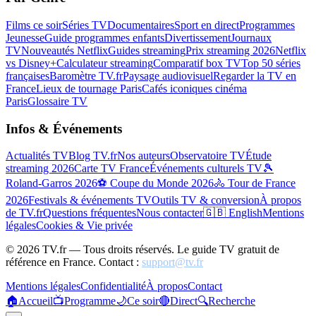
Films ce soir
Séries TV
Documentaires
Sport en direct
Programmes
Jeunesse
Guide programmes enfants
Divertissement
Journaux
TV
Nouveautés Netflix
Guides streaming
Prix streaming 2026
Netflix
vs Disney+
Calculateur streaming
Comparatif box TV
Top 50 séries
françaises
Baromètre TV.fr
Paysage audiovisuel
Regarder la TV en
France
Lieux de tournage Paris
Cafés iconiques cinéma
Paris
Glossaire TV
Infos & Événements
Actualités TV
Blog TV.fr
Nos auteurs
Observatoire TV
Étude
streaming 2026
Carte TV France
Événements culturels TV
🎾
Roland-Garros 2026
⚽ Coupe du Monde 2026
🚴 Tour de France
2026
Festivals & événements TV
Outils TV & conversion
À propos
de TV.fr
Questions fréquentes
Nous contacter
🇬🇧 English
Mentions
légales
Cookies & Vie privée
©
2026
TV.fr — Tous droits réservés. Le guide TV gratuit de
référence en France. Contact :
support@tv.fr
Mentions légales
Confidentialité
À propos
Contact
🏠
Accueil
📺
Programme
🌙
Ce soir
🔴
Direct
🔍
Recherche