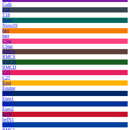
Gulli
T18
T18
Novo
Novo19
6ter
6ter
CSta
CStar
RMCS
RMCS
RMCD
RMCD
C25
C25
Équi
Équipe
Euro
Euro1
Euro
Euro2
beIN
beIN1
RMC1
RMC1