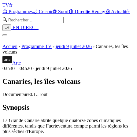
TV
fr
📺 Programmes
🌙 Ce soir
⚽ Sport
🔴 Direct
▶ Replay
📰 Actualités
🔍
EN DIRECT
🌙
Accueil
›
Programme TV
›
jeudi 9 juillet 2026
›
Canaries, les îles-
volcans
Arte
03h30
–
04h20
·
jeudi 9 juillet 2026
Canaries, les îles-volcans
Documentaire
0.1.
-
Tout
Synopsis
La Grande Canarie abrite quelque quatorze zones climatiques
différentes, tandis que Fuerteventura compte parmi les régions les
plus sèches d'Europe.