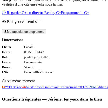
vestiges d'une cité ensevelie sous la mer.
🔴 Regarder
C+
en direct
▶ Replay
C+
Programme de
C+
📤 Partager cette émission
🔔
Me rappeler ce programme
ℹ️ Informations
Chaîne
Canal+
Heure
05h53
–
06h47
Date
jeudi 9 juillet 2026
Genre
Documentaire
Durée
54
min
CSA
Déconseillé -
Tout
ans
📺 Au même moment
Wakfu
Suède : rock'n'roll et voitures américaines
Edition d
F4
05h25
Arte
05h25
CNews
Questions fréquentes —
Jérôme, les yeux dans le bleu