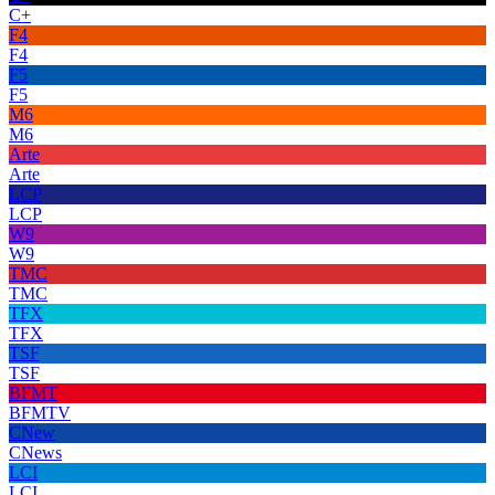
C+
F4
F4
F5
F5
M6
M6
Arte
Arte
LCP
LCP
W9
W9
TMC
TMC
TFX
TFX
TSF
TSF
BFMT
BFMTV
CNew
CNews
LCI
LCI