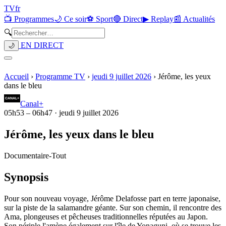
TV
fr
📺 Programmes
🌙 Ce soir
⚽ Sport
🔴 Direct
▶ Replay
📰 Actualités
🔍
EN DIRECT
🌙
Accueil
›
Programme TV
›
jeudi 9 juillet 2026
›
Jérôme, les yeux
dans le bleu
Canal+
05h53
–
06h47
·
jeudi 9 juillet 2026
Jérôme, les yeux dans le bleu
Documentaire
-
Tout
Synopsis
Pour son nouveau voyage, Jérôme Delafosse part en terre japonaise,
sur la piste de la salamandre géante. Sur son chemin, il rencontre des
Ama, plongeuses et pêcheuses traditionnelles réputées au Japon.
Son périple l'amène également sur l'île de Yonaguni, où se trouve les