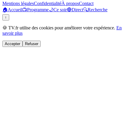
Mentions légales
Confidentialité
À propos
Contact
🏠
Accueil
📺
Programme
🌙
Ce soir
🔴
Direct
🔍
Recherche
↑
🍪 TV.fr utilise des cookies pour améliorer votre expérience.
En
savoir plus
Accepter
Refuser