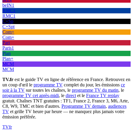
beIN1
RMC1
RMC1
C+Sp
C+Spt
Com+
Com+
Pari
Paris1
Plan
Plan+
MCM
MCM
TV.fr
est le guide TV en ligne de référence en France. Retrouvez en
un coup d'œil le
programme TV
complet du jour, les émissions
ce
soir à la TV
sur toutes les chaînes, le
programme TV du matin
, le
programme TV cet après-midi
, le
direct
et le
France TV replay
gratuit. Chaînes TNT gratuites : TF1, France 2, France 3, M6, Arte,
C8, W9, TMC et bien d'autres.
Programme TV demain
,
audiences
TV
et grille TV heure par heure — ne manquez plus jamais votre
émission préférée.
TV
fr