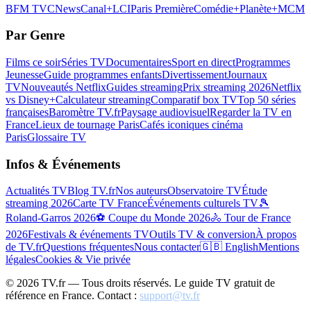
BFM TV
CNews
Canal+
LCI
Paris Première
Comédie+
Planète+
MCM
Par Genre
Films ce soir
Séries TV
Documentaires
Sport en direct
Programmes
Jeunesse
Guide programmes enfants
Divertissement
Journaux
TV
Nouveautés Netflix
Guides streaming
Prix streaming 2026
Netflix
vs Disney+
Calculateur streaming
Comparatif box TV
Top 50 séries
françaises
Baromètre TV.fr
Paysage audiovisuel
Regarder la TV en
France
Lieux de tournage Paris
Cafés iconiques cinéma
Paris
Glossaire TV
Infos & Événements
Actualités TV
Blog TV.fr
Nos auteurs
Observatoire TV
Étude
streaming 2026
Carte TV France
Événements culturels TV
🎾
Roland-Garros 2026
⚽ Coupe du Monde 2026
🚴 Tour de France
2026
Festivals & événements TV
Outils TV & conversion
À propos
de TV.fr
Questions fréquentes
Nous contacter
🇬🇧 English
Mentions
légales
Cookies & Vie privée
©
2026
TV.fr — Tous droits réservés. Le guide TV gratuit de
référence en France. Contact :
support@tv.fr