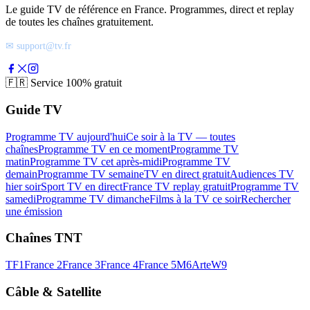
Le guide TV de référence en France. Programmes, direct et replay
de toutes les chaînes gratuitement.
✉ support@tv.fr
🇫🇷
Service 100% gratuit
Guide TV
Programme TV aujourd'hui
Ce soir à la TV — toutes
chaînes
Programme TV en ce moment
Programme TV
matin
Programme TV cet après-midi
Programme TV
demain
Programme TV semaine
TV en direct gratuit
Audiences TV
hier soir
Sport TV en direct
France TV replay gratuit
Programme TV
samedi
Programme TV dimanche
Films à la TV ce soir
Rechercher
une émission
Chaînes TNT
TF1
France 2
France 3
France 4
France 5
M6
Arte
W9
Câble & Satellite