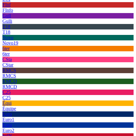
FInf
FInfo
Gull
Gulli
T18
T18
Novo
Novo19
6ter
6ter
CSta
CStar
RMCS
RMCS
RMCD
RMCD
C25
C25
Équi
Équipe
Euro
Euro1
Euro
Euro2
beIN