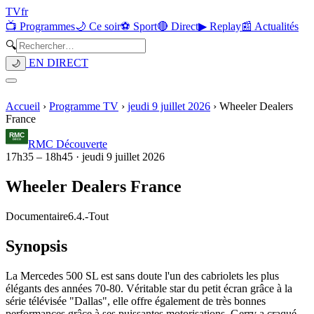
TV
fr
📺 Programmes
🌙 Ce soir
⚽ Sport
🔴 Direct
▶ Replay
📰 Actualités
🔍
EN DIRECT
🌙
Accueil
›
Programme TV
›
jeudi 9 juillet 2026
›
Wheeler Dealers
France
RMC Découverte
17h35
–
18h45
·
jeudi 9 juillet 2026
Wheeler Dealers France
Documentaire
6.4.
-
Tout
Synopsis
La Mercedes 500 SL est sans doute l'un des cabriolets les plus
élégants des années 70-80. Véritable star du petit écran grâce à la
série télévisée "Dallas", elle offre également de très bonnes
performances grâce à ses puissantes motorisations. Gerry a craqué