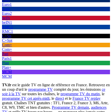
Euro1
Euro
Euro2
beIN
beIN1
RMC1
RMC1
C+Sp
C+Spt
Com+
Com+
Pari
Paris1
Plan
Plan+
MCM
MCM
TV.fr
est le guide TV en ligne de référence en France. Retrouvez en
un coup d'œil le
programme TV
complet du jour, les émissions
ce
soir à la TV
sur toutes les chaînes, le
programme TV du matin
, le
programme TV cet après-midi
, le
direct
et le
France TV replay
gratuit. Chaînes TNT gratuites : TF1, France 2, France 3, M6, Arte,
C8, W9, TMC et bien d'autres.
Programme TV demain
,
audiences
TV
et grille TV heure par heure — ne manquez plus jamais votre