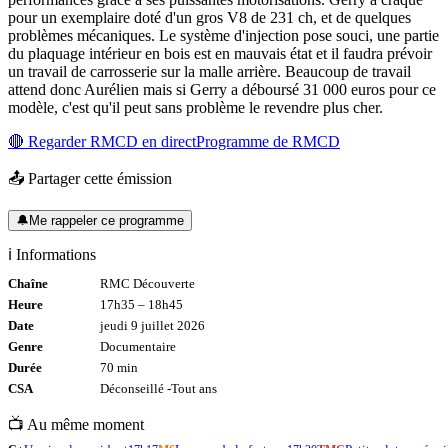
pour un exemplaire doté d'un gros V8 de 231 ch, et de quelques
problèmes mécaniques. Le système d'injection pose souci, une partie
du plaquage intérieur en bois est en mauvais état et il faudra prévoir
un travail de carrosserie sur la malle arrière. Beaucoup de travail
attend donc Aurélien mais si Gerry a déboursé 31 000 euros pour ce
modèle, c'est qu'il peut sans problème le revendre plus cher.
🔴 Regarder
RMCD
en direct
Programme de
RMCD
📤 Partager cette émission
🔔
Me rappeler ce programme
ℹ️ Informations
Chaîne
RMC Découverte
Heure
17h35
–
18h45
Date
jeudi 9 juillet 2026
Genre
Documentaire
Durée
70
min
CSA
Déconseillé -
Tout
ans
📺 Au même moment