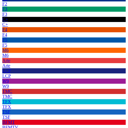
F2
F3
F3
C+
C+
F4
F4
F5
F5
M6
M6
Arte
Arte
LCP
LCP
W9
W9
TMC
TMC
TFX
TFX
TSF
TSF
BFMT
BFMTV