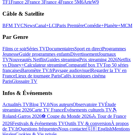
TF1
France 2
France 3
France 4
France 5
M6
Arte
W9
Câble & Satellite
BFM TV
CNews
Canal+
LCI
Paris Première
Comédie+
Planète+
MCM
Par Genre
Films ce soir
Séries TV
Documentaires
Sport en direct
Programmes
Jeunesse
Guide programmes enfants
Divertissement
Journaux
TV
Nouveautés Netflix
Guides streaming
Prix streaming 2026
Netflix
vs Disney+
Calculateur streaming
Comparatif box TV
Top 50 séries
françaises
Baromètre TV.fr
Paysage audiovisuel
Regarder la TV en
France
Lieux de tournage Paris
Cafés iconiques cinéma
Paris
Glossaire TV
Infos & Événements
Actualités TV
Blog TV.fr
Nos auteurs
Observatoire TV
Étude
streaming 2026
Carte TV France
Événements culturels TV
🎾
Roland-Garros 2026
⚽ Coupe du Monde 2026
🚴 Tour de France
2026
Festivals & événements TV
Outils TV & conversion
À propos
de TV.fr
Questions fréquentes
Nous contacter
🇬🇧 English
Mentions
légales
Cookies & Vie privée