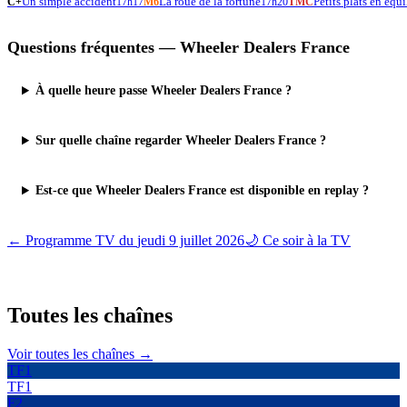
Un simple accident
La roue de la fortune
Petits plats en équi
C+
17h17
M6
17h20
TMC
Questions fréquentes —
Wheeler Dealers France
À quelle heure passe Wheeler Dealers France ?
Sur quelle chaîne regarder Wheeler Dealers France ?
Est-ce que Wheeler Dealers France est disponible en replay ?
← Programme TV du
jeudi 9 juillet 2026
🌙 Ce soir à la TV
Toutes les
chaînes
Voir toutes les chaînes →
TF1
TF1
F2