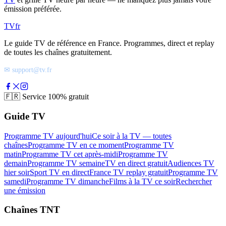
émission préférée.
TV
fr
Le guide TV de référence en France. Programmes, direct et replay
de toutes les chaînes gratuitement.
✉ support@tv.fr
🇫🇷
Service 100% gratuit
Guide TV
Programme TV aujourd'hui
Ce soir à la TV — toutes
chaînes
Programme TV en ce moment
Programme TV
matin
Programme TV cet après-midi
Programme TV
demain
Programme TV semaine
TV en direct gratuit
Audiences TV
hier soir
Sport TV en direct
France TV replay gratuit
Programme TV
samedi
Programme TV dimanche
Films à la TV ce soir
Rechercher
une émission
Chaînes TNT