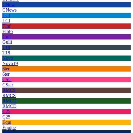
CNew
CNews
LCI
LCI
FInf
FInfo
Gull
Gulli
T18
T18
Novo
Novo19
6ter
6ter
CSta
CStar
RMCS
RMCS
RMCD
RMCD
C25
C25
Équi
Équipe
Euro