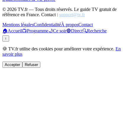
©
2026
TV.fr — Tous droits réservés. Le guide TV gratuit de
référence en France. Contact :
support@tv.fr
Mentions légales
Confidentialité
À propos
Contact
🏠
Accueil
📺
Programme
🌙
Ce soir
🔴
Direct
🔍
Recherche
↑
🍪 TV.fr utilise des cookies pour améliorer votre expérience.
En
savoir plus
Accepter
Refuser