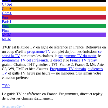
C+Spt
Com+
Com+
Pari
Paris1
Plan
Plan+
MCM
MCM
TV.fr
est le guide TV en ligne de référence en France. Retrouvez en
un coup d'œil le
programme TV
complet du jour, les émissions
ce
soir à la TV
sur toutes les chaînes, le
programme TV du matin
, le
programme TV cet après-midi
, le
direct
et le
France TV replay
gratuit. Chaînes TNT gratuites : TF1, France 2, France 3, M6, Arte,
C8, W9, TMC et bien d'autres.
Programme TV demain
,
audiences
TV
et grille TV heure par heure — ne manquez plus jamais votre
émission préférée.
TV
fr
Le guide TV de référence en France. Programmes, direct et replay
de toutes les chaînes gratuitement.
✉ support@tv.fr