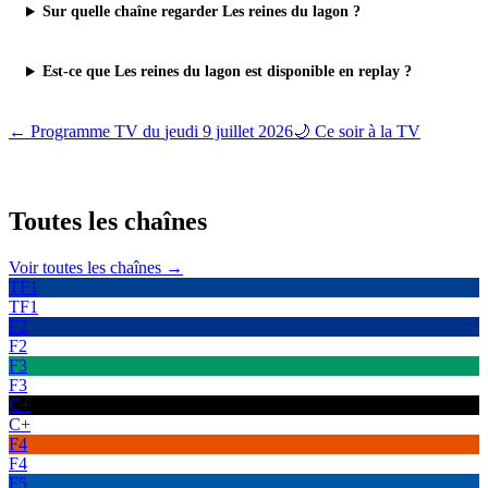
Sur quelle chaîne regarder Les reines du lagon ?
Est-ce que Les reines du lagon est disponible en replay ?
← Programme TV du
jeudi 9 juillet 2026
🌙 Ce soir à la TV
Toutes les
chaînes
Voir toutes les chaînes →
TF1
TF1
F2
F2
F3
F3
C+
C+
F4
F4
F5