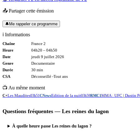
📤 Partager cette émission
🔔
Me rappeler ce programme
ℹ️ Informations
Chaîne
France 2
Heure
04h20
–
04h50
Date
jeudi 9 juillet 2026
Genre
Documentaire
Durée
30
min
CSA
Déconseillé -
Tout
ans
📺 Au même moment
Les Maudites
Edition de la nuit
MMA : UFC | Dustin Po
C+
03h51
CNews
03h59
RMC1
Questions fréquentes —
Les reines du lagon
À quelle heure passe Les reines du lagon ?