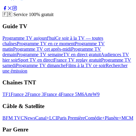
🇫🇷
Service 100% gratuit
Guide TV
Programme TV aujourd'hui
Ce soir à la TV — toutes
chaînes
Programme TV en ce moment
Programme TV
matin
Programme TV cet après-midi
Programme TV
demain
Programme TV semaine
TV en direct gratuit
Audiences TV
hier soir
Sport TV en direct
France TV replay gratuit
Programme TV
samedi
Programme TV dimanche
Films à la TV ce soir
Rechercher
une émission
Chaînes TNT
TF1
France 2
France 3
France 4
France 5
M6
Arte
W9
Câble & Satellite
BFM TV
CNews
Canal+
LCI
Paris Première
Comédie+
Planète+
MCM
Par Genre