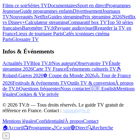
Films ce soir
Séries TV
Documentaires
Sport en direct
Programmes
Jeunesse
Guide programmes enfants
Divertissement
Journaux
TV
Nouveautés Netflix
Guides streaming
Prix streaming 2026
Netflix
vs Disney+
Calculateur streaming
Comparatif box TV
Top 50 séries
françaises
Baromètre TV.fr
Paysage audiovisuel
Regarder la TV en
France
Lieux de tournage Paris
Cafés iconiques cinéma
Paris
Glossaire TV
Infos & Événements
Actualités TV
Blog TV.fr
Nos auteurs
Observatoire TV
Étude
streaming 2026
Carte TV France
Événements culturels TV
🎾
Roland-Garros 2026
⚽ Coupe du Monde 2026
🚴 Tour de France
2026
Festivals & événements TV
Outils TV & conversion
À propos
de TV.fr
Questions fréquentes
Nous contacter
🇬🇧 English
Mentions
légales
Cookies & Vie privée
©
2026
TV.fr — Tous droits réservés. Le guide TV gratuit de
référence en France. Contact :
support@tv.fr
Mentions légales
Confidentialité
À propos
Contact
🏠
Accueil
📺
Programme
🌙
Ce soir
🔴
Direct
🔍
Recherche
↑