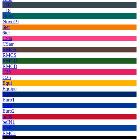
T18
T18
Novo
Novo19
6ter
6ter
CSta
CStar
RMCS
RMCS
RMCD
RMCD
C25
C25
Équi
Équipe
Euro
Euro1
Euro
Euro2
beIN
beIN1
RMC1
RMC1
C+Sp