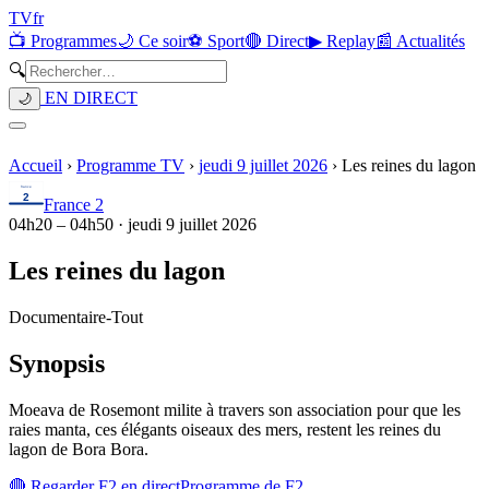
TV
fr
📺 Programmes
🌙 Ce soir
⚽ Sport
🔴 Direct
▶ Replay
📰 Actualités
🔍
EN DIRECT
🌙
Accueil
›
Programme TV
›
jeudi 9 juillet 2026
›
Les reines du lagon
France 2
04h20
–
04h50
·
jeudi 9 juillet 2026
Les reines du lagon
Documentaire
-
Tout
Synopsis
Moeava de Rosemont milite à travers son association pour que les
raies manta, ces élégants oiseaux des mers, restent les reines du
lagon de Bora Bora.
🔴 Regarder
F2
en direct
Programme de
F2