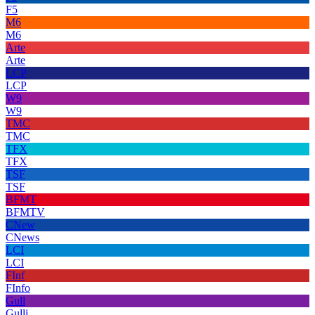
F5
M6
M6
Arte
Arte
LCP
LCP
W9
W9
TMC
TMC
TFX
TFX
TSF
TSF
BFMT
BFMTV
CNew
CNews
LCI
LCI
FInf
FInfo
Gull
Gulli