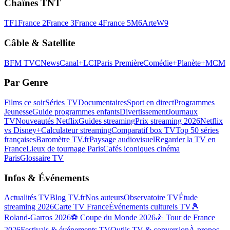
Chaînes TNT
TF1
France 2
France 3
France 4
France 5
M6
Arte
W9
Câble & Satellite
BFM TV
CNews
Canal+
LCI
Paris Première
Comédie+
Planète+
MCM
Par Genre
Films ce soir
Séries TV
Documentaires
Sport en direct
Programmes
Jeunesse
Guide programmes enfants
Divertissement
Journaux
TV
Nouveautés Netflix
Guides streaming
Prix streaming 2026
Netflix
vs Disney+
Calculateur streaming
Comparatif box TV
Top 50 séries
françaises
Baromètre TV.fr
Paysage audiovisuel
Regarder la TV en
France
Lieux de tournage Paris
Cafés iconiques cinéma
Paris
Glossaire TV
Infos & Événements
Actualités TV
Blog TV.fr
Nos auteurs
Observatoire TV
Étude
streaming 2026
Carte TV France
Événements culturels TV
🎾
Roland-Garros 2026
⚽ Coupe du Monde 2026
🚴 Tour de France
2026
Festivals & événements TV
Outils TV & conversion
À propos