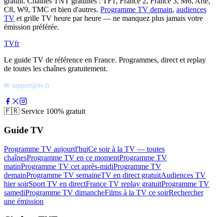
gratuit. Chaînes TNT gratuites : TF1, France 2, France 3, M6, Arte,
C8, W9, TMC et bien d'autres.
Programme TV demain
,
audiences
TV
et grille TV heure par heure — ne manquez plus jamais votre
émission préférée.
TV
fr
Le guide TV de référence en France. Programmes, direct et replay
de toutes les chaînes gratuitement.
✉ support@tv.fr
🇫🇷
Service 100% gratuit
Guide TV
Programme TV aujourd'hui
Ce soir à la TV — toutes
chaînes
Programme TV en ce moment
Programme TV
matin
Programme TV cet après-midi
Programme TV
demain
Programme TV semaine
TV en direct gratuit
Audiences TV
hier soir
Sport TV en direct
France TV replay gratuit
Programme TV
samedi
Programme TV dimanche
Films à la TV ce soir
Rechercher
une émission