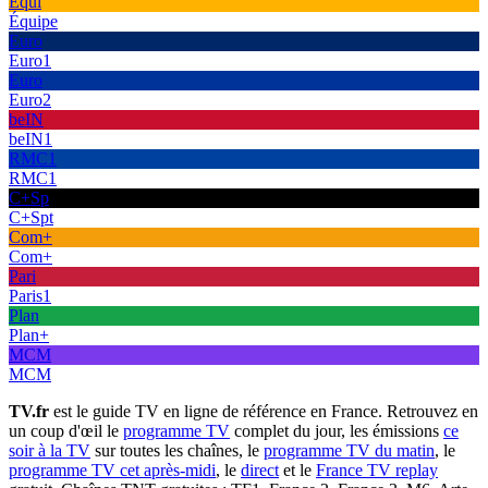
Équi
Équipe
Euro
Euro1
Euro
Euro2
beIN
beIN1
RMC1
RMC1
C+Sp
C+Spt
Com+
Com+
Pari
Paris1
Plan
Plan+
MCM
MCM
TV.fr
est le guide TV en ligne de référence en France. Retrouvez en
un coup d'œil le
programme TV
complet du jour, les émissions
ce
soir à la TV
sur toutes les chaînes, le
programme TV du matin
, le
programme TV cet après-midi
, le
direct
et le
France TV replay