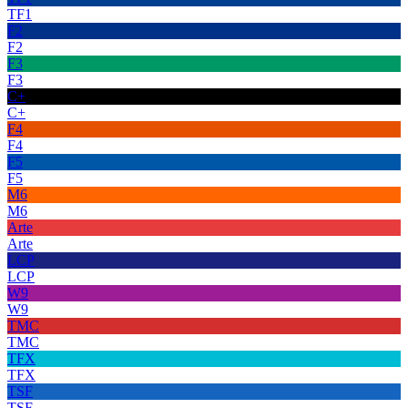
TF1
F2
F2
F3
F3
C+
C+
F4
F4
F5
F5
M6
M6
Arte
Arte
LCP
LCP
W9
W9
TMC
TMC
TFX
TFX
TSF
TSF