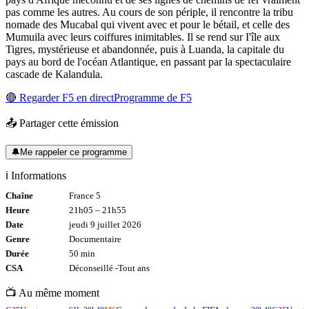
pas comme les autres. Au cours de son périple, il rencontre la tribu
nomade des Mucabal qui vivent avec et pour le bétail, et celle des
Mumuila avec leurs coiffures inimitables. Il se rend sur I'île aux
Tigres, mystérieuse et abandonnée, puis à Luanda, la capitale du
pays au bord de l'océan Atlantique, en passant par la spectaculaire
cascade de Kalandula.
🔴 Regarder
F5
en direct
Programme de
F5
📤 Partager cette émission
🔔
Me rappeler ce programme
ℹ️ Informations
Chaîne
France 5
Heure
21h05
–
21h55
Date
jeudi 9 juillet 2026
Genre
Documentaire
Durée
50
min
CSA
Déconseillé -
Tout
ans
📺 Au même moment