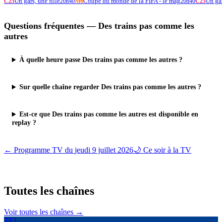
Un gars, une fille
Coupe du monde de la FIFA - le mag
Un gar
C25
20h40
M6
20h40
C25
Questions fréquentes —
Des trains pas comme les
autres
À quelle heure passe Des trains pas comme les autres ?
Sur quelle chaîne regarder Des trains pas comme les autres ?
Est-ce que Des trains pas comme les autres est disponible en
replay ?
← Programme TV du
jeudi 9 juillet 2026
🌙 Ce soir à la TV
Toutes les
chaînes
Voir toutes les chaînes →
TF1