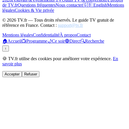
de TV.fr
Questions fréquentes
Nous contacter
🇬🇧 English
Mentions
légales
Cookies & Vie privée
©
2026
TV.fr — Tous droits réservés. Le guide TV gratuit de
référence en France. Contact :
support@tv.fr
Mentions légales
Confidentialité
À propos
Contact
🏠
Accueil
📺
Programme
🌙
Ce soir
🔴
Direct
🔍
Recherche
↑
🍪 TV.fr utilise des cookies pour améliorer votre expérience.
En
savoir plus
Accepter
Refuser