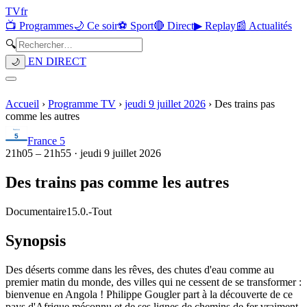
TV
fr
📺 Programmes
🌙 Ce soir
⚽ Sport
🔴 Direct
▶ Replay
📰 Actualités
🔍
EN DIRECT
🌙
Accueil
›
Programme TV
›
jeudi 9 juillet 2026
›
Des trains pas
comme les autres
France 5
21h05
–
21h55
·
jeudi 9 juillet 2026
Des trains pas comme les autres
Documentaire
15.0.
-
Tout
Synopsis
Des déserts comme dans les rêves, des chutes d'eau comme au
premier matin du monde, des villes qui ne cessent de se transformer :
bienvenue en Angola ! Philippe Gougler part à la découverte de ce
pays d'Afrique méconnu et de ses lignes de chemins de fer vraiment