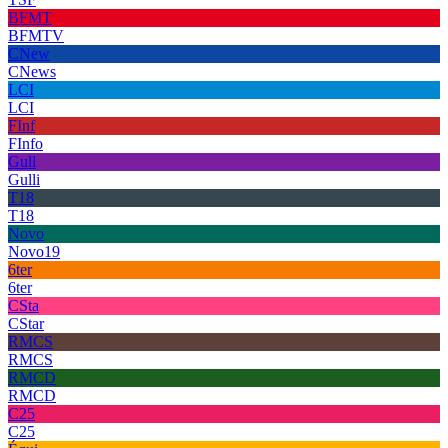
BFMT
BFMTV
CNew
CNews
LCI
LCI
FInf
FInfo
Gull
Gulli
T18
T18
Novo
Novo19
6ter
6ter
CSta
CStar
RMCS
RMCS
RMCD
RMCD
C25
C25