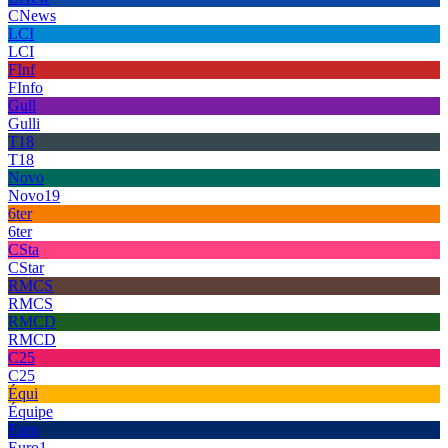
CNews
LCI
LCI
FInf
FInfo
Gull
Gulli
T18
T18
Novo
Novo19
6ter
6ter
CSta
CStar
RMCS
RMCS
RMCD
RMCD
C25
C25
Équi
Équipe
Euro
Euro1