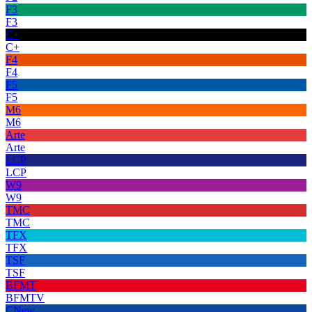
F3
F3
C+
C+
F4
F4
F5
F5
M6
M6
Arte
Arte
LCP
LCP
W9
W9
TMC
TMC
TFX
TFX
TSF
TSF
BFMT
BFMTV
CNew