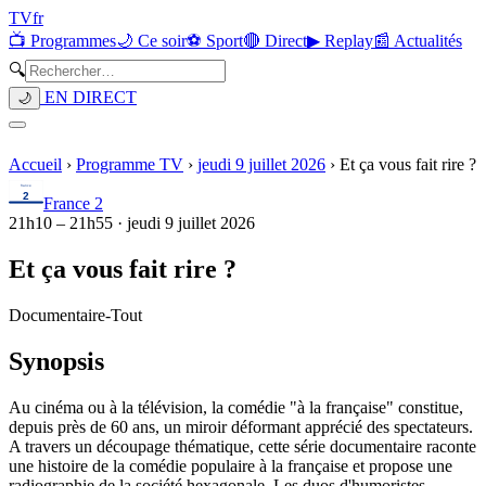
TV
fr
📺 Programmes
🌙 Ce soir
⚽ Sport
🔴 Direct
▶ Replay
📰 Actualités
🔍
EN DIRECT
🌙
Accueil
›
Programme TV
›
jeudi 9 juillet 2026
›
Et ça vous fait rire ?
France 2
21h10
–
21h55
·
jeudi 9 juillet 2026
Et ça vous fait rire ?
Documentaire
-
Tout
Synopsis
Au cinéma ou à la télévision, la comédie "à la française" constitue,
depuis près de 60 ans, un miroir déformant apprécié des spectateurs.
A travers un découpage thématique, cette série documentaire raconte
une histoire de la comédie populaire à la française et propose une
radiographie de la société hexagonale. Les duos d'humoristes,