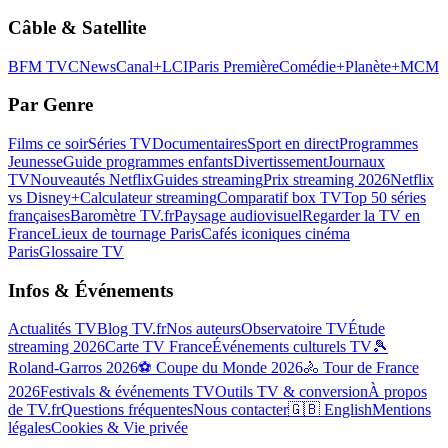
Câble & Satellite
BFM TV
CNews
Canal+
LCI
Paris Première
Comédie+
Planète+
MCM
Par Genre
Films ce soir
Séries TV
Documentaires
Sport en direct
Programmes
Jeunesse
Guide programmes enfants
Divertissement
Journaux
TV
Nouveautés Netflix
Guides streaming
Prix streaming 2026
Netflix
vs Disney+
Calculateur streaming
Comparatif box TV
Top 50 séries
françaises
Baromètre TV.fr
Paysage audiovisuel
Regarder la TV en
France
Lieux de tournage Paris
Cafés iconiques cinéma
Paris
Glossaire TV
Infos & Événements
Actualités TV
Blog TV.fr
Nos auteurs
Observatoire TV
Étude
streaming 2026
Carte TV France
Événements culturels TV
🎾
Roland-Garros 2026
⚽ Coupe du Monde 2026
🚴 Tour de France
2026
Festivals & événements TV
Outils TV & conversion
À propos
de TV.fr
Questions fréquentes
Nous contacter
🇬🇧 English
Mentions
légales
Cookies & Vie privée