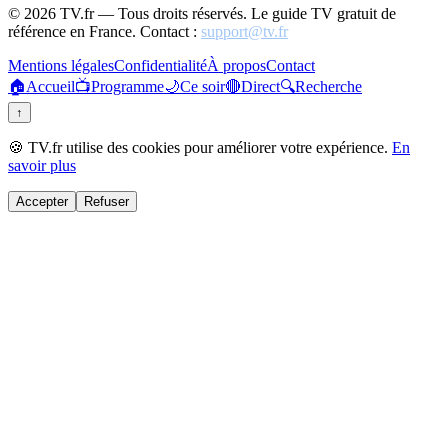
©
2026
TV.fr — Tous droits réservés. Le guide TV gratuit de
référence en France. Contact :
support@tv.fr
Mentions légales
Confidentialité
À propos
Contact
🏠
Accueil
📺
Programme
🌙
Ce soir
🔴
Direct
🔍
Recherche
↑
🍪 TV.fr utilise des cookies pour améliorer votre expérience.
En
savoir plus
Accepter
Refuser