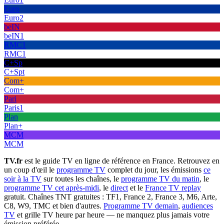
Euro
Euro2
beIN
beIN1
RMC1
RMC1
C+Sp
C+Spt
Com+
Com+
Pari
Paris1
Plan
Plan+
MCM
MCM
TV.fr
est le guide TV en ligne de référence en France. Retrouvez en
un coup d'œil le
programme TV
complet du jour, les émissions
ce
soir à la TV
sur toutes les chaînes, le
programme TV du matin
, le
programme TV cet après-midi
, le
direct
et le
France TV replay
gratuit. Chaînes TNT gratuites : TF1, France 2, France 3, M6, Arte,
C8, W9, TMC et bien d'autres.
Programme TV demain
,
audiences
TV
et grille TV heure par heure — ne manquez plus jamais votre
émission préférée.