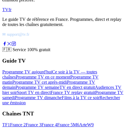
TV
fr
Le guide TV de référence en France. Programmes, direct et replay
de toutes les chaînes gratuitement.
✉ support@tv.fr
🇫🇷
Service 100% gratuit
Guide TV
Programme TV aujourd'hui
Ce soir à la TV — toutes
chaînes
Programme TV en ce moment
Programme TV
matin
Programme TV cet après-midi
Programme TV
demain
Programme TV semaine
TV en direct gratuit
Audiences TV
hier soir
Sport TV en direct
France TV replay gratuit
Programme TV
samedi
Programme TV dimanche
Films à la TV ce soir
Rechercher
une émission
Chaînes TNT
TF1
France 2
France 3
France 4
France 5
M6
Arte
W9