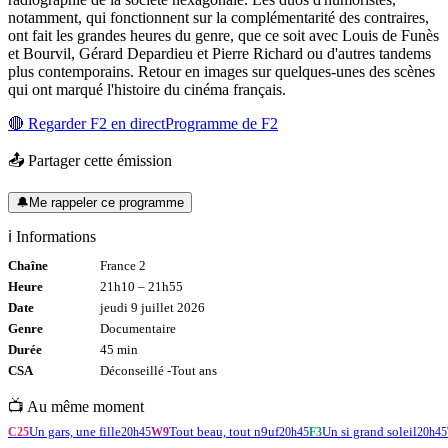
notamment, qui fonctionnent sur la complémentarité des contraires,
ont fait les grandes heures du genre, que ce soit avec Louis de Funès
et Bourvil, Gérard Depardieu et Pierre Richard ou d'autres tandems
plus contemporains. Retour en images sur quelques-unes des scènes
qui ont marqué l'histoire du cinéma français.
🔴 Regarder
F2
en direct
Programme de
F2
📤 Partager cette émission
🔔
Me rappeler ce programme
ℹ️ Informations
Chaîne
France 2
Heure
21h10
–
21h55
Date
jeudi 9 juillet 2026
Genre
Documentaire
Durée
45
min
CSA
Déconseillé -
Tout
ans
📺 Au même moment
Un gars, une fille
Tout beau, tout n9uf
Un si grand soleil
C25
20h45
W9
20h45
F3
20h45