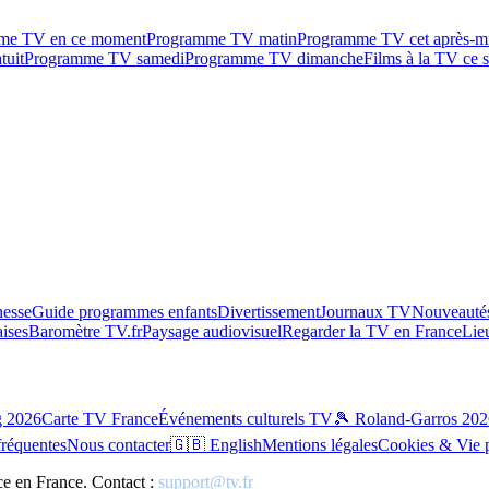
me TV en ce moment
Programme TV matin
Programme TV cet après-m
tuit
Programme TV samedi
Programme TV dimanche
Films à la TV ce s
esse
Guide programmes enfants
Divertissement
Journaux TV
Nouveautés
aises
Baromètre TV.fr
Paysage audiovisuel
Regarder la TV en France
Lie
g 2026
Carte TV France
Événements culturels TV
🎾 Roland-Garros 202
fréquentes
Nous contacter
🇬🇧 English
Mentions légales
Cookies & Vie 
ce en France. Contact :
support@tv.fr