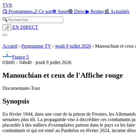
TV
fr
📺 Programmes
🌙 Ce soir
⚽ Sport
🔴 Direct
▶ Replay
📰 Actualités
🔍
EN DIRECT
🌙
Accueil
›
Programme TV
›
jeudi 9 juillet 2026
›
Manouchian et ceux d
France 5
03h00
–
04h40
·
jeudi 9 juillet 2026
Manouchian et ceux de l'Affiche rouge
Documentaire
-
Tout
Synopsis
En février 1944, dans une cour de la prison de Fresnes, les Allemands 
semaines plus tôt. La propagande vise à discréditer ces combattants pour
placardée à des milliers d'exemplaires partout dans le pays va les fair
combattants et qui est entré au Panthéon en février 2024, incarne dés