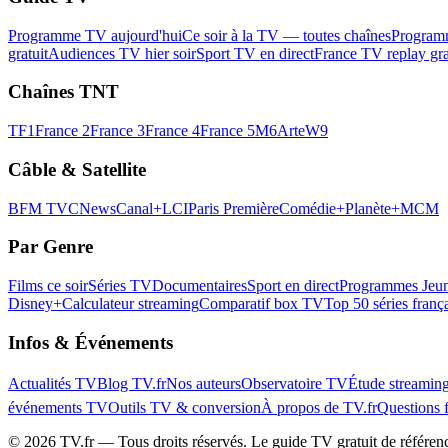
Programme TV aujourd'hui
Ce soir à la TV — toutes chaînes
Program
gratuit
Audiences TV hier soir
Sport TV en direct
France TV replay gra
Chaînes TNT
TF1
France 2
France 3
France 4
France 5
M6
Arte
W9
Câble & Satellite
BFM TV
CNews
Canal+
LCI
Paris Première
Comédie+
Planète+
MCM
Par Genre
Films ce soir
Séries TV
Documentaires
Sport en direct
Programmes Jeun
Disney+
Calculateur streaming
Comparatif box TV
Top 50 séries franç
Infos & Événements
Actualités TV
Blog TV.fr
Nos auteurs
Observatoire TV
Étude streamin
événements TV
Outils TV & conversion
À propos de TV.fr
Questions 
©
2026
TV.fr — Tous droits réservés. Le guide TV gratuit de référen