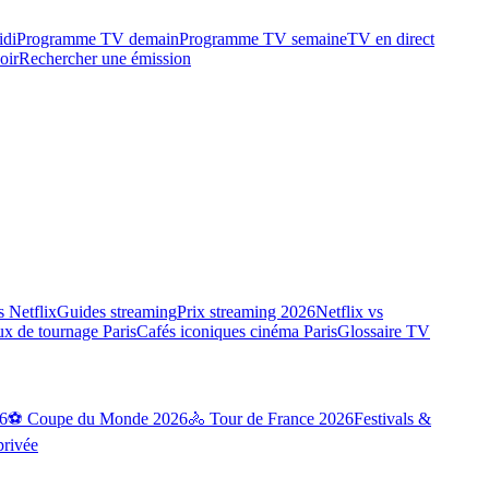
idi
Programme TV demain
Programme TV semaine
TV en direct
oir
Rechercher une émission
 Netflix
Guides streaming
Prix streaming 2026
Netflix vs
ux de tournage Paris
Cafés iconiques cinéma Paris
Glossaire TV
6
⚽ Coupe du Monde 2026
🚴 Tour de France 2026
Festivals &
privée