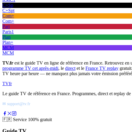
C+Sp
C+Spt
Com+
Com+
Pari
Paris1
Plan
Plan+
MCM
MCM
TV.fr
est le guide TV en ligne de référence en France. Retrouvez en 
programme TV cet après-midi
, le
direct
et le
France TV replay
gratuit
TV heure par heure — ne manquez plus jamais votre émission préféré
TV
fr
Le guide TV de référence en France. Programmes, direct et replay de t
✉ support@tv.fr
🇫🇷
Service 100% gratuit
Guide TV