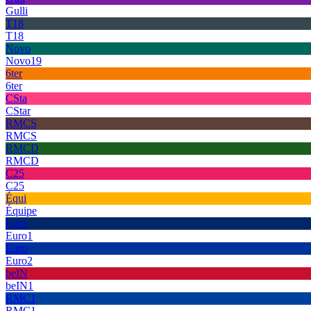
Gulli
T18
T18
Novo
Novo19
6ter
6ter
CSta
CStar
RMCS
RMCS
RMCD
RMCD
C25
C25
Équi
Équipe
Euro
Euro1
Euro
Euro2
beIN
beIN1
RMC1
RMC1