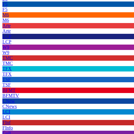
F5
F5
M6
M6
Arte
Arte
LCP
LCP
W9
W9
TMC
TMC
TFX
TFX
TSF
TSF
BFMT
BFMTV
CNew
CNews
LCI
LCI
FInf
FInfo
Gull