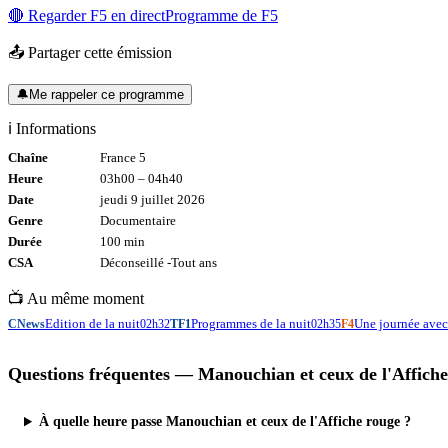
🔴 Regarder
F5
en direct
Programme de
F5
📤 Partager cette émission
🔔
Me rappeler ce programme
ℹ️ Informations
Chaîne
France 5
Heure
03h00
–
04h40
Date
jeudi 9 juillet 2026
Genre
Documentaire
Durée
100
min
CSA
Déconseillé -
Tout
ans
📺 Au même moment
Edition de la nuit
Programmes de la nuit
Une journée ave
CNews
02h32
TF1
02h35
F4
Questions fréquentes —
Manouchian et ceux de l'Affich
À quelle heure passe Manouchian et ceux de l'Affiche rouge ?