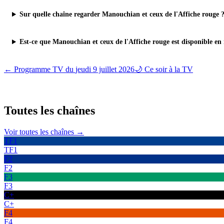
Sur quelle chaîne regarder Manouchian et ceux de l'Affiche rouge 
Est-ce que Manouchian et ceux de l'Affiche rouge est disponible en 
← Programme TV du
jeudi 9 juillet 2026
🌙 Ce soir à la TV
Toutes les
chaînes
Voir toutes les chaînes →
TF1
TF1
F2
F2
F3
F3
C+
C+
F4
F4