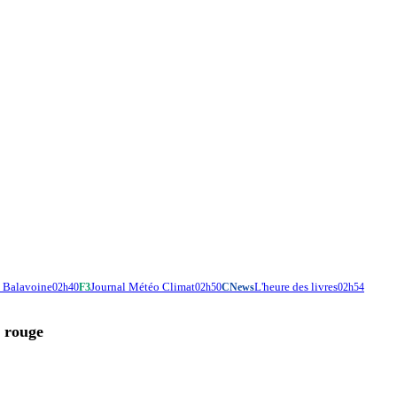
c Balavoine
Journal Météo Climat
L'heure des livres
02h40
F3
02h50
CNews
02h54
e rouge