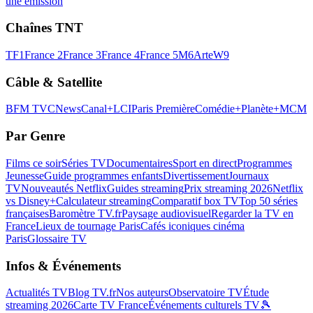
une émission
Chaînes TNT
TF1
France 2
France 3
France 4
France 5
M6
Arte
W9
Câble & Satellite
BFM TV
CNews
Canal+
LCI
Paris Première
Comédie+
Planète+
MCM
Par Genre
Films ce soir
Séries TV
Documentaires
Sport en direct
Programmes
Jeunesse
Guide programmes enfants
Divertissement
Journaux
TV
Nouveautés Netflix
Guides streaming
Prix streaming 2026
Netflix
vs Disney+
Calculateur streaming
Comparatif box TV
Top 50 séries
françaises
Baromètre TV.fr
Paysage audiovisuel
Regarder la TV en
France
Lieux de tournage Paris
Cafés iconiques cinéma
Paris
Glossaire TV
Infos & Événements
Actualités TV
Blog TV.fr
Nos auteurs
Observatoire TV
Étude
streaming 2026
Carte TV France
Événements culturels TV
🎾