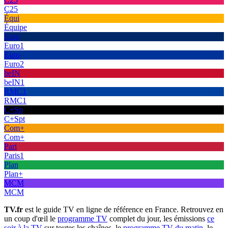
C25
Équi
Équipe
Euro
Euro1
Euro
Euro2
beIN
beIN1
RMC1
RMC1
C+Sp
C+Spt
Com+
Com+
Pari
Paris1
Plan
Plan+
MCM
MCM
TV.fr
est le guide TV en ligne de référence en France. Retrouvez en
un coup d'œil le
programme TV
complet du jour, les émissions
ce
soir à la TV
sur toutes les chaînes, le
programme TV du matin
, le