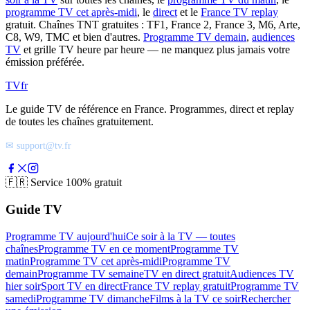
programme TV cet après-midi
, le
direct
et le
France TV replay
gratuit. Chaînes TNT gratuites : TF1, France 2, France 3, M6, Arte,
C8, W9, TMC et bien d'autres.
Programme TV demain
,
audiences
TV
et grille TV heure par heure — ne manquez plus jamais votre
émission préférée.
TV
fr
Le guide TV de référence en France. Programmes, direct et replay
de toutes les chaînes gratuitement.
✉ support@tv.fr
🇫🇷
Service 100% gratuit
Guide TV
Programme TV aujourd'hui
Ce soir à la TV — toutes
chaînes
Programme TV en ce moment
Programme TV
matin
Programme TV cet après-midi
Programme TV
demain
Programme TV semaine
TV en direct gratuit
Audiences TV
hier soir
Sport TV en direct
France TV replay gratuit
Programme TV
samedi
Programme TV dimanche
Films à la TV ce soir
Rechercher