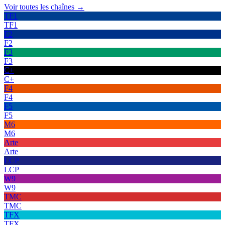
Voir toutes les chaînes →
TF1
TF1
F2
F2
F3
F3
C+
C+
F4
F4
F5
F5
M6
M6
Arte
Arte
LCP
LCP
W9
W9
TMC
TMC
TFX
TFX