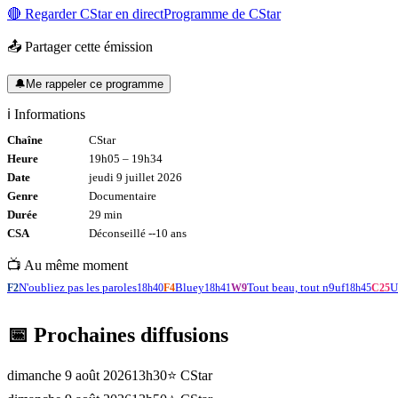
🔴 Regarder
CStar
en direct
Programme de
CStar
📤 Partager cette émission
🔔
Me rappeler ce programme
ℹ️ Informations
Chaîne
CStar
Heure
19h05
–
19h34
Date
jeudi 9 juillet 2026
Genre
Documentaire
Durée
29
min
CSA
Déconseillé -
-10
ans
📺 Au même moment
N'oubliez pas les paroles
Bluey
Tout beau, tout n9uf
U
F2
18h40
F4
18h41
W9
18h45
C25
📅 Prochaines diffusions
dimanche 9 août 2026
13h30
⭐
CStar