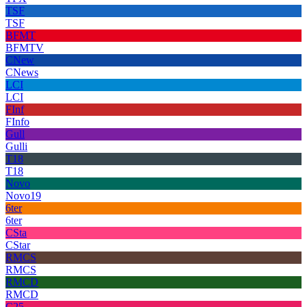
TSF
TSF
BFMT
BFMTV
CNew
CNews
LCI
LCI
FInf
FInfo
Gull
Gulli
T18
T18
Novo
Novo19
6ter
6ter
CSta
CStar
RMCS
RMCS
RMCD
RMCD
C25