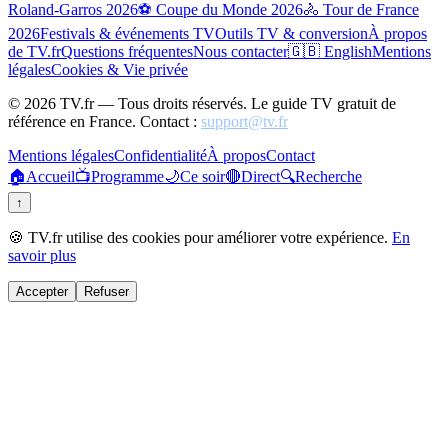
Roland-Garros 2026
⚽ Coupe du Monde 2026
🚴 Tour de France
2026
Festivals & événements TV
Outils TV & conversion
À propos
de TV.fr
Questions fréquentes
Nous contacter
🇬🇧 English
Mentions
légales
Cookies & Vie privée
©
2026
TV.fr — Tous droits réservés. Le guide TV gratuit de
référence en France. Contact :
support@tv.fr
Mentions légales
Confidentialité
À propos
Contact
🏠
Accueil
📺
Programme
🌙
Ce soir
🔴
Direct
🔍
Recherche
↑
🍪 TV.fr utilise des cookies pour améliorer votre expérience.
En
savoir plus
Accepter
Refuser