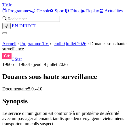
TV
fr
📺 Programmes
🌙 Ce soir
⚽ Sport
🔴 Direct
▶ Replay
📰 Actualités
🔍
EN DIRECT
🌙
Accueil
›
Programme TV
›
jeudi 9 juillet 2026
›
Douanes sous haute
surveillance
CStar
19h05
–
19h34
·
jeudi 9 juillet 2026
Douanes sous haute surveillance
Documentaire
5.0.
-
-10
Synopsis
Le service d'immigration est confronté à un problème de sécurité
avec un passager allemand, tandis que deux voyageurs vietnamiens
transportent un colis suspect.