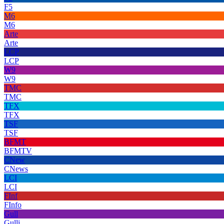
F5
M6
M6
Arte
Arte
LCP
LCP
W9
W9
TMC
TMC
TFX
TFX
TSF
TSF
BFMT
BFMTV
CNew
CNews
LCI
LCI
FInf
FInfo
Gull
Gulli