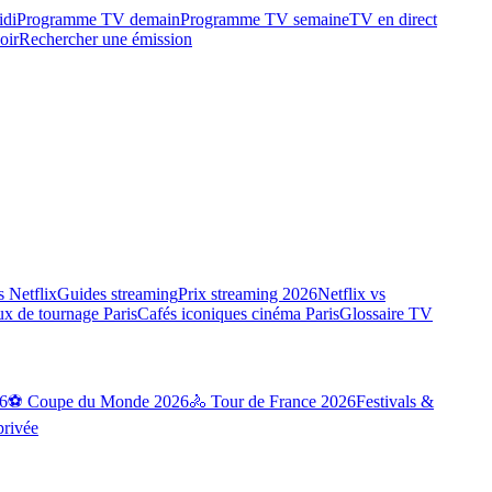
idi
Programme TV demain
Programme TV semaine
TV en direct
oir
Rechercher une émission
 Netflix
Guides streaming
Prix streaming 2026
Netflix vs
ux de tournage Paris
Cafés iconiques cinéma Paris
Glossaire TV
6
⚽ Coupe du Monde 2026
🚴 Tour de France 2026
Festivals &
privée