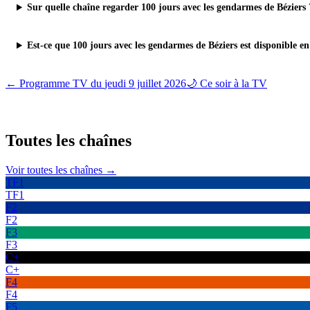
Sur quelle chaîne regarder 100 jours avec les gendarmes de Béziers 
Est-ce que 100 jours avec les gendarmes de Béziers est disponible en
← Programme TV du
jeudi 9 juillet 2026
🌙 Ce soir à la TV
Toutes les
chaînes
Voir toutes les chaînes →
TF1
TF1
F2
F2
F3
F3
C+
C+
F4
F4
F5