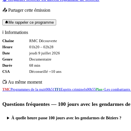
📤 Partager cette émission
🔔
Me rappeler ce programme
ℹ️ Informations
Chaîne
RMC Découverte
Heure
01h20
–
02h28
Date
jeudi 9 juillet 2026
Genre
Documentaire
Durée
68
min
CSA
Déconseillé -
-10
ans
📺 Au même moment
Programmes de la nuit
Esprits criminels
Les combattants 
TMC
00h51
TF1
00h55
Plan+
Questions fréquentes —
100 jours avec les gendarmes de
À quelle heure passe 100 jours avec les gendarmes de Béziers ?