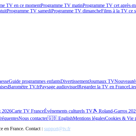
me TV en ce moment
Programme TV matin
Programme TV cet après-m
tuit
Programme TV samedi
Programme TV dimanche
Films à la TV ce s
esse
Guide programmes enfants
Divertissement
Journaux TV
Nouveautés
aises
Baromètre TV.fr
Paysage audiovisuel
Regarder la TV en France
Lie
g 2026
Carte TV France
Événements culturels TV
🎾 Roland-Garros 202
fréquentes
Nous contacter
🇬🇧 English
Mentions légales
Cookies & Vie 
ce en France. Contact :
support@tv.fr