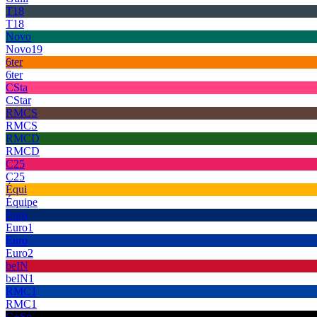
T18
T18
Novo
Novo19
6ter
6ter
CSta
CStar
RMCS
RMCS
RMCD
RMCD
C25
C25
Équi
Équipe
Euro
Euro1
Euro
Euro2
beIN
beIN1
RMC1
RMC1
C+Sp