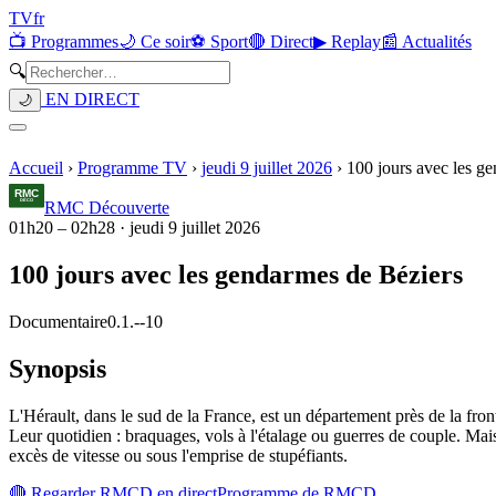
TV
fr
📺 Programmes
🌙 Ce soir
⚽ Sport
🔴 Direct
▶ Replay
📰 Actualités
🔍
EN DIRECT
🌙
Accueil
›
Programme TV
›
jeudi 9 juillet 2026
›
100 jours avec les g
RMC Découverte
01h20
–
02h28
·
jeudi 9 juillet 2026
100 jours avec les gendarmes de Béziers
Documentaire
0.1.
-
-10
Synopsis
L'Hérault, dans le sud de la France, est un département près de la fro
Leur quotidien : braquages, vols à l'étalage ou guerres de couple. Mais
excès de vitesse ou sous l'emprise de stupéfiants.
🔴 Regarder
RMCD
en direct
Programme de
RMCD