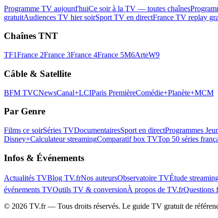
Programme TV aujourd'hui
Ce soir à la TV — toutes chaînes
Program
gratuit
Audiences TV hier soir
Sport TV en direct
France TV replay gra
Chaînes TNT
TF1
France 2
France 3
France 4
France 5
M6
Arte
W9
Câble & Satellite
BFM TV
CNews
Canal+
LCI
Paris Première
Comédie+
Planète+
MCM
Par Genre
Films ce soir
Séries TV
Documentaires
Sport en direct
Programmes Jeun
Disney+
Calculateur streaming
Comparatif box TV
Top 50 séries franç
Infos & Événements
Actualités TV
Blog TV.fr
Nos auteurs
Observatoire TV
Étude streamin
événements TV
Outils TV & conversion
À propos de TV.fr
Questions 
©
2026
TV.fr — Tous droits réservés. Le guide TV gratuit de référen