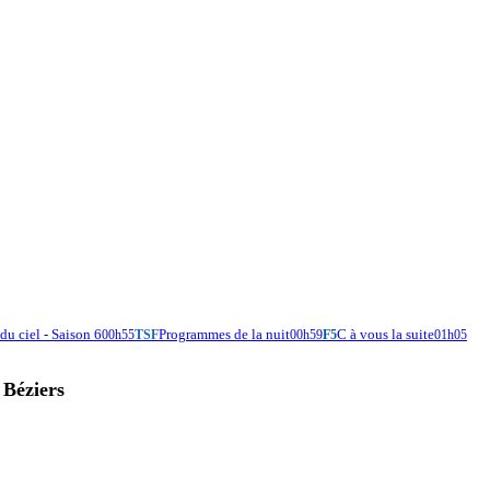
du ciel - Saison 6
Programmes de la nuit
C à vous la suite
00h55
TSF
00h59
F5
01h05
 Béziers