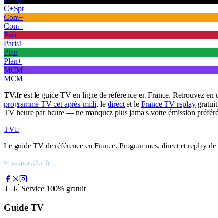
C+Spt
Com+
Com+
Pari
Paris1
Plan
Plan+
MCM
MCM
TV.fr
est le guide TV en ligne de référence en France. Retrouvez en 
programme TV cet après-midi
, le
direct
et le
France TV replay
gratuit
TV heure par heure — ne manquez plus jamais votre émission préféré
TV
fr
Le guide TV de référence en France. Programmes, direct et replay de t
✉ support@tv.fr
🇫🇷
Service 100% gratuit
Guide TV