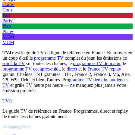
Com+
Com+
Pari
Paris1
Plan
Plan+
MCM
MCM
TV.fr
est le guide TV en ligne de référence en France. Retrouvez en
un coup d'œil le
programme TV
complet du jour, les émissions
ce
soir à la TV
sur toutes les chaînes, le
programme TV du matin
, le
programme TV cet après-midi
, le
direct
et le
France TV replay
gratuit. Chaînes TNT gratuites : TF1, France 2, France 3, M6, Arte,
C8, W9, TMC et bien d'autres.
Programme TV demain
,
audiences
TV
et grille TV heure par heure — ne manquez plus jamais votre
émission préférée.
TV
fr
Le guide TV de référence en France. Programmes, direct et replay
de toutes les chaînes gratuitement.
✉ support@tv.fr