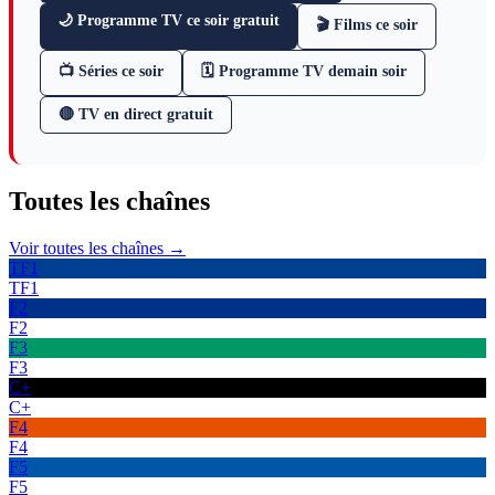
🌙 Programme TV ce soir gratuit
🎬 Films ce soir
📺 Séries ce soir
🗓 Programme TV demain soir
🔴 TV en direct gratuit
Toutes les
chaînes
Voir toutes les chaînes →
TF1
TF1
F2
F2
F3
F3
C+
C+
F4
F4
F5
F5