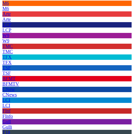
M6
M6
Arte
Arte
LCP
LCP
W9
W9
TMC
TMC
TFX
TFX
TSF
TSF
BFMT
BFMTV
CNew
CNews
LCI
LCI
FInf
FInfo
Gull
Gulli
T18