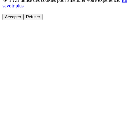
🍪 TV.fr utilise des cookies pour améliorer votre expérience.
En
savoir plus
Accepter
Refuser