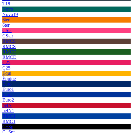
T18
Novo
Novo19
6ter
6ter
CSta
CStar
RMCS
RMCS
RMCD
RMCD
C25
C25
Équi
Équipe
Euro
Euro1
Euro
Euro2
beIN
beIN1
RMC1
RMC1
C+Sp
C+Spt