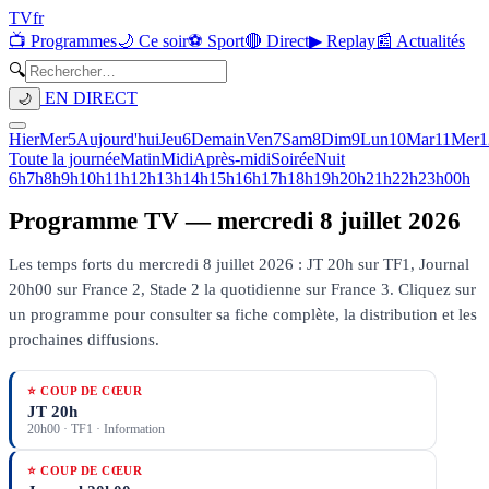
TV
fr
📺 Programmes
🌙 Ce soir
⚽ Sport
🔴 Direct
▶ Replay
📰 Actualités
🔍
EN DIRECT
🌙
Hier
Mer
5
Aujourd'hui
Jeu
6
Demain
Ven
7
Sam
8
Dim
9
Lun
10
Mar
11
Mer
1
Toute la journée
Matin
Midi
Après-midi
Soirée
Nuit
6h
7h
8h
9h
10h
11h
12h
13h
14h
15h
16h
17h
18h
19h
20h
21h
22h
23h
00h
Programme TV —
mercredi 8 juillet 2026
Les temps forts du mercredi 8 juillet 2026 : JT 20h sur TF1, Journal
20h00 sur France 2, Stade 2 la quotidienne sur France 3.
Cliquez sur
un programme pour consulter sa fiche complète, la distribution et les
prochaines diffusions.
⭐ COUP DE CŒUR
JT 20h
20h00
·
TF1
· Information
⭐ COUP DE CŒUR