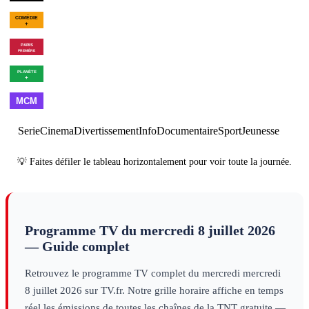
00h07
Bleu, blanc, vite
×
3
sport
01h54
Fin des programmes
p
01h01
C'est Montreux bébé ! (De
Pagnol à Jul)
divertissement
01h55
Meurtres à Belle-
Île
série
01h07
Les combattants du ciel -
03h00
Vi
Saison 6
×
2
decouverte
noir
deco
00h00
Arrêt de la chaîne
×
7
magazine
Serie
Cinema
Divertissement
Info
Documentaire
Sport
Jeunesse
💡 Faites défiler le tableau horizontalement pour voir toute la journée.
Programme TV du
mercredi 8 juillet 2026
— Guide complet
Retrouvez le programme TV complet du
mercredi
mercredi
8 juillet 2026
sur TV.fr. Notre grille horaire affiche en temps
réel les émissions de toutes les chaînes de la TNT gratuite —