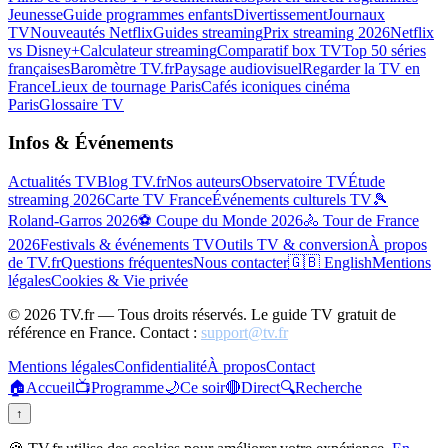
Jeunesse
Guide programmes enfants
Divertissement
Journaux
TV
Nouveautés Netflix
Guides streaming
Prix streaming 2026
Netflix
vs Disney+
Calculateur streaming
Comparatif box TV
Top 50 séries
françaises
Baromètre TV.fr
Paysage audiovisuel
Regarder la TV en
France
Lieux de tournage Paris
Cafés iconiques cinéma
Paris
Glossaire TV
Infos & Événements
Actualités TV
Blog TV.fr
Nos auteurs
Observatoire TV
Étude
streaming 2026
Carte TV France
Événements culturels TV
🎾
Roland-Garros 2026
⚽ Coupe du Monde 2026
🚴 Tour de France
2026
Festivals & événements TV
Outils TV & conversion
À propos
de TV.fr
Questions fréquentes
Nous contacter
🇬🇧 English
Mentions
légales
Cookies & Vie privée
©
2026
TV.fr — Tous droits réservés. Le guide TV gratuit de
référence en France. Contact :
support@tv.fr
Mentions légales
Confidentialité
À propos
Contact
🏠
Accueil
📺
Programme
🌙
Ce soir
🔴
Direct
🔍
Recherche
↑