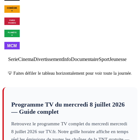
00h07
Bleu, blanc, vite
×
3
sport
01h54
Fin des programmes
p
01h01
C'est Montreux bébé ! (De
Pagnol à Jul)
divertissement
01h55
Meurtres à Belle-
Île
série
01h07
Les combattants du ciel -
03h00
Vi
Saison 6
×
2
decouverte
noir
deco
00h00
Arrêt de la chaîne
×
7
magazine
Serie
Cinema
Divertissement
Info
Documentaire
Sport
Jeunesse
💡 Faites défiler le tableau horizontalement pour voir toute la journée.
Programme TV du
mercredi 8 juillet 2026
— Guide complet
Retrouvez le programme TV complet du
mercredi
mercredi
8 juillet 2026
sur TV.fr. Notre grille horaire affiche en temps
réel les émissions de toutes les chaînes de la TNT gratuite —