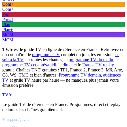
Com+
Com+
Pari
Paris1
Plan
Plan+
MCM
MCM
TV.fr
est le guide TV en ligne de référence en France. Retrouvez en
un coup d'œil le
programme TV
complet du jour, les émissions
ce
soir à la TV
sur toutes les chaînes, le
programme TV du matin
, le
programme TV cet après-midi
, le
direct
et le
France TV replay
gratuit. Chaînes TNT gratuites : TF1, France 2, France 3, M6, Arte,
C8, W9, TMC et bien d'autres.
Programme TV demain
,
audiences
TV
et grille TV heure par heure — ne manquez plus jamais votre
émission préférée.
TV
fr
Le guide TV de référence en France. Programmes, direct et replay
de toutes les chaînes gratuitement.
✉ support@tv.fr