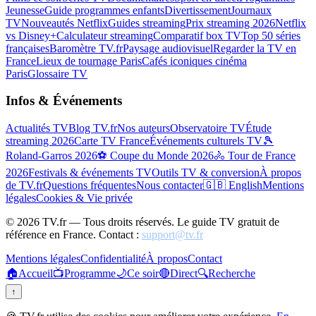
Jeunesse
Guide programmes enfants
Divertissement
Journaux
TV
Nouveautés Netflix
Guides streaming
Prix streaming 2026
Netflix
vs Disney+
Calculateur streaming
Comparatif box TV
Top 50 séries
françaises
Baromètre TV.fr
Paysage audiovisuel
Regarder la TV en
France
Lieux de tournage Paris
Cafés iconiques cinéma
Paris
Glossaire TV
Infos & Événements
Actualités TV
Blog TV.fr
Nos auteurs
Observatoire TV
Étude
streaming 2026
Carte TV France
Événements culturels TV
🎾
Roland-Garros 2026
⚽ Coupe du Monde 2026
🚴 Tour de France
2026
Festivals & événements TV
Outils TV & conversion
À propos
de TV.fr
Questions fréquentes
Nous contacter
🇬🇧 English
Mentions
légales
Cookies & Vie privée
©
2026
TV.fr — Tous droits réservés. Le guide TV gratuit de
référence en France. Contact :
support@tv.fr
Mentions légales
Confidentialité
À propos
Contact
🏠
Accueil
📺
Programme
🌙
Ce soir
🔴
Direct
🔍
Recherche
↑