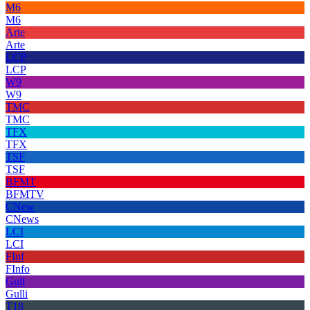
M6
M6
Arte
Arte
LCP
LCP
W9
W9
TMC
TMC
TFX
TFX
TSF
TSF
BFMT
BFMTV
CNew
CNews
LCI
LCI
FInf
FInfo
Gull
Gulli
T18