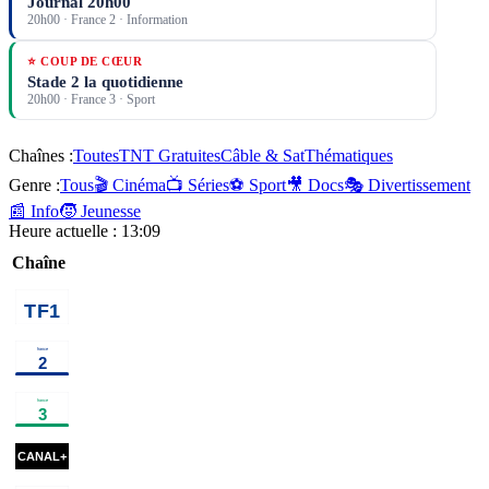
Journal 20h00
20h00
·
France 2
· Information
⭐ COUP DE CŒUR
Stade 2 la quotidienne
20h00
·
France 3
· Sport
Chaînes :
Toutes
TNT Gratuites
Câble & Sat
Thématiques
Genre :
Tous
🎬 Cinéma
📺 Séries
⚽ Sport
🎥 Docs
🎭 Divertissement
📰 Info
🧒 Jeunesse
Heure actuelle :
13:09
Chaîne
01h20
Programmes de la nuit
program
00h39
Making
01h10
Les meilleurs moments de
03h1
of
documentaire
la Fête de la musique
musique
comm
aujou
00h15
00h30
L'oeil
00h50
Sunset
Zizou
01h15
La belle histoire de la
03h05
noir
cinéma
Valentine
xmas
cinéma
chanson française
documentaire
et moi
dream
cinéma
01h46
Sirât
cinéma