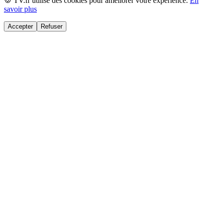
🍪 TV.fr utilise des cookies pour améliorer votre expérience.
En
savoir plus
Accepter
Refuser