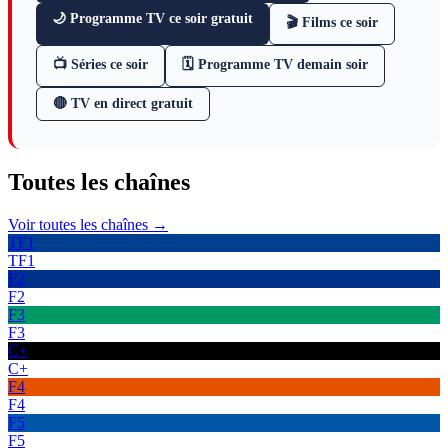
🌙 Programme TV ce soir gratuit
🎬 Films ce soir
📺 Séries ce soir
🗓 Programme TV demain soir
🔴 TV en direct gratuit
Toutes les
chaînes
Voir toutes les chaînes →
TF1
TF1
F2
F2
F3
F3
C+
C+
F4
F4
F5
F5