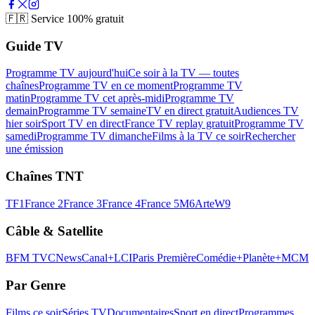
🇫🇷
Service 100% gratuit
Guide TV
Programme TV aujourd'hui
Ce soir à la TV — toutes
chaînes
Programme TV en ce moment
Programme TV
matin
Programme TV cet après-midi
Programme TV
demain
Programme TV semaine
TV en direct gratuit
Audiences TV
hier soir
Sport TV en direct
France TV replay gratuit
Programme TV
samedi
Programme TV dimanche
Films à la TV ce soir
Rechercher
une émission
Chaînes TNT
TF1
France 2
France 3
France 4
France 5
M6
Arte
W9
Câble & Satellite
BFM TV
CNews
Canal+
LCI
Paris Première
Comédie+
Planète+
MCM
Par Genre
Films ce soir
Séries TV
Documentaires
Sport en direct
Programmes