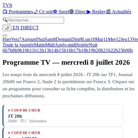
TV
fr
📺 Programmes
🌙 Ce soir
⚽ Sport
🔴 Direct
▶ Replay
📰 Actualités
🔍
EN DIRECT
🌙
Hier
Ven
7
Aujourd'hui
Sam
8
Demain
Dim
9
Lun
10
Mar
11
Mer
12
Jeu
13
Ve
Toute la journée
Matin
Midi
Après-midi
Soirée
Nuit
6h
7h
8h
9h
10h
11h
12h
13h
14h
15h
16h
17h
18h
19h
20h
21h
22h
23h
00h
Programme TV —
mercredi 8 juillet 2026
Les temps forts du mercredi 8 juillet 2026 : JT 20h sur TF1, Journal
20h00 sur France 2, Stade 2 la quotidienne sur France 3.
Cliquez sur
un programme pour consulter sa fiche complète, la distribution et les
prochaines diffusions.
⭐ COUP DE CŒUR
JT 20h
20h00
·
TF1
· Information
⭐ COUP DE CŒUR