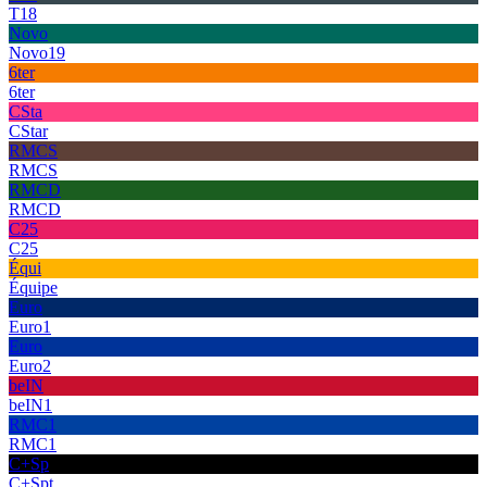
T18
Novo
Novo19
6ter
6ter
CSta
CStar
RMCS
RMCS
RMCD
RMCD
C25
C25
Équi
Équipe
Euro
Euro1
Euro
Euro2
beIN
beIN1
RMC1
RMC1
C+Sp
C+Spt