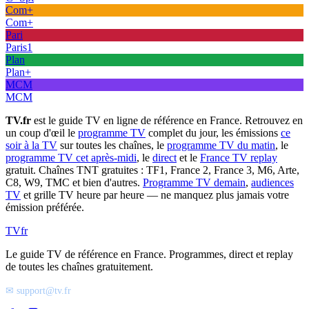
Com+
Com+
Pari
Paris1
Plan
Plan+
MCM
MCM
TV.fr
est le guide TV en ligne de référence en France. Retrouvez en
un coup d'œil le
programme TV
complet du jour, les émissions
ce
soir à la TV
sur toutes les chaînes, le
programme TV du matin
, le
programme TV cet après-midi
, le
direct
et le
France TV replay
gratuit. Chaînes TNT gratuites : TF1, France 2, France 3, M6, Arte,
C8, W9, TMC et bien d'autres.
Programme TV demain
,
audiences
TV
et grille TV heure par heure — ne manquez plus jamais votre
émission préférée.
TV
fr
Le guide TV de référence en France. Programmes, direct et replay
de toutes les chaînes gratuitement.
✉ support@tv.fr