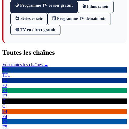
🌙 Programme TV ce soir gratuit
🎬 Films ce soir
📺 Séries ce soir
🗓 Programme TV demain soir
🔴 TV en direct gratuit
Toutes les
chaînes
Voir toutes les chaînes →
TF1
TF1
F2
F2
F3
F3
C+
C+
F4
F4
F5
F5