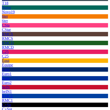
T18
Novo
Novo19
6ter
6ter
CSta
CStar
RMCS
RMCS
RMCD
RMCD
C25
C25
Équi
Équipe
Euro
Euro1
Euro
Euro2
beIN
beIN1
RMC1
RMC1
C+Sp
C+Spt