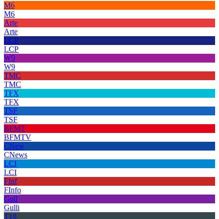
M6
M6
Arte
Arte
LCP
LCP
W9
W9
TMC
TMC
TFX
TFX
TSF
TSF
BFMT
BFMTV
CNew
CNews
LCI
LCI
FInf
FInfo
Gull
Gulli
T18