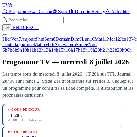
TV
fr
📺 Programmes
🌙 Ce soir
⚽ Sport
🔴 Direct
▶ Replay
📰 Actualités
🔍
EN DIRECT
🌙
Hier
Ven
7
Aujourd'hui
Sam
8
Demain
Dim
9
Lun
10
Mar
11
Mer
12
Jeu
13
Ve
Toute la journée
Matin
Midi
Après-midi
Soirée
Nuit
6h
7h
8h
9h
10h
11h
12h
13h
14h
15h
16h
17h
18h
19h
20h
21h
22h
23h
00h
Programme TV —
mercredi 8 juillet 2026
Les temps forts du mercredi 8 juillet 2026 : JT 20h sur TF1, Journal
20h00 sur France 2, Stade 2 la quotidienne sur France 3.
Cliquez sur
un programme pour consulter sa fiche complète, la distribution et les
prochaines diffusions.
⭐ COUP DE CŒUR
JT 20h
20h00
·
TF1
· Information
⭐ COUP DE CŒUR