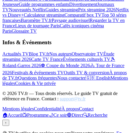
Jeunesse
Guide programmes enfants
Divertissement
Journaux
TV
Nouveautés Netflix
Guides streaming
Prix streaming 2026
Netflix
vs Disney+
Calculateur streaming
Comparatif box TV
Top 50 séries
françaises
Baromètre TV.fr
Paysage audiovisuel
Regarder la TV en
France
Lieux de tournage Paris
Cafés iconiques cinéma
Paris
Glossaire TV
Infos & Événements
Actualités TV
Blog TV.fr
Nos auteurs
Observatoire TV
Étude
streaming 2026
Carte TV France
Événements culturels TV
🎾
Roland-Garros 2026
⚽ Coupe du Monde 2026
🚴 Tour de France
2026
Festivals & événements TV
Outils TV & conversion
À propos
de TV.fr
Questions fréquentes
Nous contacter
🇬🇧 English
Mentions
légales
Cookies & Vie privée
©
2026
TV.fr — Tous droits réservés. Le guide TV gratuit de
référence en France. Contact :
support@tv.fr
Mentions légales
Confidentialité
À propos
Contact
🏠
Accueil
📺
Programme
🌙
Ce soir
🔴
Direct
🔍
Recherche
↑