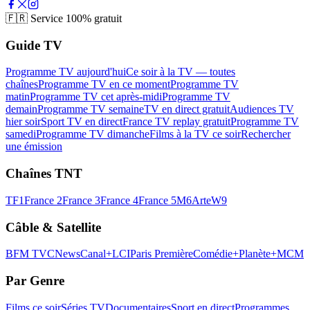
🇫🇷
Service 100% gratuit
Guide TV
Programme TV aujourd'hui
Ce soir à la TV — toutes
chaînes
Programme TV en ce moment
Programme TV
matin
Programme TV cet après-midi
Programme TV
demain
Programme TV semaine
TV en direct gratuit
Audiences TV
hier soir
Sport TV en direct
France TV replay gratuit
Programme TV
samedi
Programme TV dimanche
Films à la TV ce soir
Rechercher
une émission
Chaînes TNT
TF1
France 2
France 3
France 4
France 5
M6
Arte
W9
Câble & Satellite
BFM TV
CNews
Canal+
LCI
Paris Première
Comédie+
Planète+
MCM
Par Genre
Films ce soir
Séries TV
Documentaires
Sport en direct
Programmes