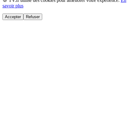
🍪 TV.fr utilise des cookies pour améliorer votre expérience.
En
savoir plus
Accepter
Refuser