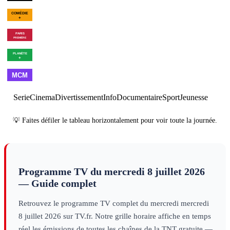
00h07
Bleu, blanc, vite
×
3
sport
01h54
Fin des programmes
p
01h01
C'est Montreux bébé ! (De
Pagnol à Jul)
divertissement
01h55
Meurtres à Belle-
Île
série
01h07
Les combattants du ciel -
03h00
Vi
Saison 6
×
2
decouverte
noir
deco
00h00
Arrêt de la chaîne
×
7
magazine
Serie
Cinema
Divertissement
Info
Documentaire
Sport
Jeunesse
💡 Faites défiler le tableau horizontalement pour voir toute la journée.
Programme TV du
mercredi 8 juillet 2026
— Guide complet
Retrouvez le programme TV complet du
mercredi
mercredi
8 juillet 2026
sur TV.fr. Notre grille horaire affiche en temps
réel les émissions de toutes les chaînes de la TNT gratuite —