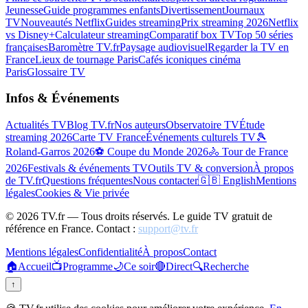
Jeunesse
Guide programmes enfants
Divertissement
Journaux
TV
Nouveautés Netflix
Guides streaming
Prix streaming 2026
Netflix
vs Disney+
Calculateur streaming
Comparatif box TV
Top 50 séries
françaises
Baromètre TV.fr
Paysage audiovisuel
Regarder la TV en
France
Lieux de tournage Paris
Cafés iconiques cinéma
Paris
Glossaire TV
Infos & Événements
Actualités TV
Blog TV.fr
Nos auteurs
Observatoire TV
Étude
streaming 2026
Carte TV France
Événements culturels TV
🎾
Roland-Garros 2026
⚽ Coupe du Monde 2026
🚴 Tour de France
2026
Festivals & événements TV
Outils TV & conversion
À propos
de TV.fr
Questions fréquentes
Nous contacter
🇬🇧 English
Mentions
légales
Cookies & Vie privée
©
2026
TV.fr — Tous droits réservés. Le guide TV gratuit de
référence en France. Contact :
support@tv.fr
Mentions légales
Confidentialité
À propos
Contact
🏠
Accueil
📺
Programme
🌙
Ce soir
🔴
Direct
🔍
Recherche
↑