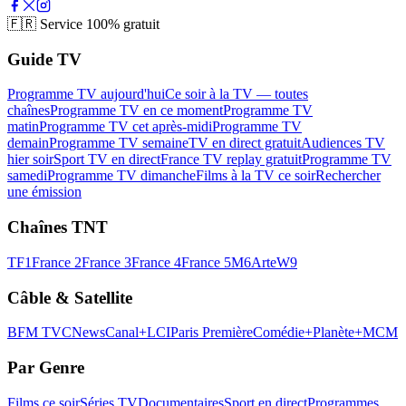
🇫🇷
Service 100% gratuit
Guide TV
Programme TV aujourd'hui
Ce soir à la TV — toutes
chaînes
Programme TV en ce moment
Programme TV
matin
Programme TV cet après-midi
Programme TV
demain
Programme TV semaine
TV en direct gratuit
Audiences TV
hier soir
Sport TV en direct
France TV replay gratuit
Programme TV
samedi
Programme TV dimanche
Films à la TV ce soir
Rechercher
une émission
Chaînes TNT
TF1
France 2
France 3
France 4
France 5
M6
Arte
W9
Câble & Satellite
BFM TV
CNews
Canal+
LCI
Paris Première
Comédie+
Planète+
MCM
Par Genre
Films ce soir
Séries TV
Documentaires
Sport en direct
Programmes