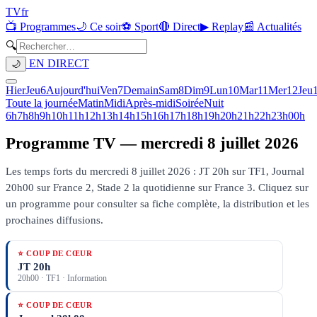
TV
fr
📺 Programmes
🌙 Ce soir
⚽ Sport
🔴 Direct
▶ Replay
📰 Actualités
🔍
EN DIRECT
🌙
Hier
Jeu
6
Aujourd'hui
Ven
7
Demain
Sam
8
Dim
9
Lun
10
Mar
11
Mer
12
Jeu
Toute la journée
Matin
Midi
Après-midi
Soirée
Nuit
6h
7h
8h
9h
10h
11h
12h
13h
14h
15h
16h
17h
18h
19h
20h
21h
22h
23h
00h
Programme TV —
mercredi 8 juillet 2026
Les temps forts du mercredi 8 juillet 2026 : JT 20h sur TF1, Journal
20h00 sur France 2, Stade 2 la quotidienne sur France 3.
Cliquez sur
un programme pour consulter sa fiche complète, la distribution et les
prochaines diffusions.
⭐ COUP DE CŒUR
JT 20h
20h00
·
TF1
· Information
⭐ COUP DE CŒUR