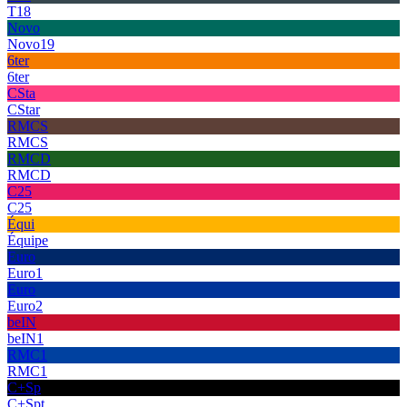
T18
Novo
Novo19
6ter
6ter
CSta
CStar
RMCS
RMCS
RMCD
RMCD
C25
C25
Équi
Équipe
Euro
Euro1
Euro
Euro2
beIN
beIN1
RMC1
RMC1
C+Sp
C+Spt