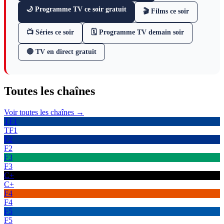
🌙 Programme TV ce soir gratuit
🎬 Films ce soir
📺 Séries ce soir
🗓 Programme TV demain soir
🔴 TV en direct gratuit
Toutes les
chaînes
Voir toutes les chaînes →
TF1
TF1
F2
F2
F3
F3
C+
C+
F4
F4
F5
F5