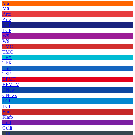
M6
M6
Arte
Arte
LCP
LCP
W9
W9
TMC
TMC
TFX
TFX
TSF
TSF
BFMT
BFMTV
CNew
CNews
LCI
LCI
FInf
FInfo
Gull
Gulli
T18