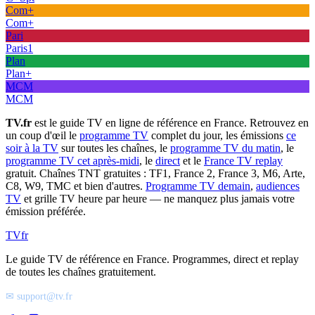
Com+
Com+
Pari
Paris1
Plan
Plan+
MCM
MCM
TV.fr
est le guide TV en ligne de référence en France. Retrouvez en
un coup d'œil le
programme TV
complet du jour, les émissions
ce
soir à la TV
sur toutes les chaînes, le
programme TV du matin
, le
programme TV cet après-midi
, le
direct
et le
France TV replay
gratuit. Chaînes TNT gratuites : TF1, France 2, France 3, M6, Arte,
C8, W9, TMC et bien d'autres.
Programme TV demain
,
audiences
TV
et grille TV heure par heure — ne manquez plus jamais votre
émission préférée.
TV
fr
Le guide TV de référence en France. Programmes, direct et replay
de toutes les chaînes gratuitement.
✉ support@tv.fr