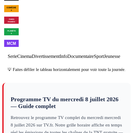
00h07
Bleu, blanc, vite
×
3
sport
01h54
Fin des programmes
p
01h01
C'est Montreux bébé ! (De
Pagnol à Jul)
divertissement
01h55
Meurtres à Belle-
Île
série
01h07
Les combattants du ciel -
03h00
Vi
Saison 6
×
2
decouverte
noir
deco
00h00
Arrêt de la chaîne
×
7
magazine
Serie
Cinema
Divertissement
Info
Documentaire
Sport
Jeunesse
💡 Faites défiler le tableau horizontalement pour voir toute la journée.
Programme TV du
mercredi 8 juillet 2026
— Guide complet
Retrouvez le programme TV complet du
mercredi
mercredi
8 juillet 2026
sur TV.fr. Notre grille horaire affiche en temps
réel les émissions de toutes les chaînes de la TNT gratuite —