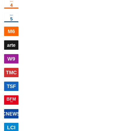
00h25
Marcus Gad &
02h05
Jérémy Lorca
03h
Tribe
divertissement
: Viens, on se
Clu
marre
divertissement
00h00
C à
00h50
C à vous la
01h55
Les
02h49
Qu'es
vous
magazine
suite
magazine
routes de
il arrivé à
l'impossible
documentaire
Rosemary
00h10
Coupe
00h45
Programmes de la nuit
programme
Kennedy ?
du monde
documentai
de la
00h45
Ernesto's Island
drame
02h40
The Act
FIFA - le
dramatique
mag
sport
01h10
Légion étrangère : un mois au coeu
vert
×
3
documentaire
00h27
Programmes de la nuit
programme
00h28
Programmes de la nuit
programme
00h00
Le direct BFMTV
magazine
00h42
Edition de la
02h10
Edition
03h02
E
nuit
×
3
information
de la
de la
nuit
×
2
information
nuit
info
00h00
Le 22H
magazine