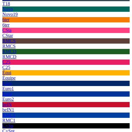
T18
Novo
Novo19
6ter
6ter
CSta
CStar
RMCS
RMCS
RMCD
RMCD
C25
C25
Équi
Équipe
Euro
Euro1
Euro
Euro2
beIN
beIN1
RMC1
RMC1
C+Sp
C+Spt