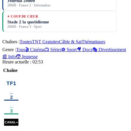
Journal 20h00
20h00
·
France 2
· Information
⭐ COUP DE CŒUR
Stade 2 la quotidienne
20h00
·
France 3
· Sport
Chaînes :
Toutes
TNT Gratuites
Câble & Sat
Thématiques
Genre :
Tous
🎬 Cinéma
📺 Séries
⚽ Sport
🎥 Docs
🎭 Divertissement
📰 Info
🧒 Jeunesse
Heure actuelle :
02:53
Chaîne
01h20
Programmes de la nuit
program
00h39
Making
01h10
Les meilleurs moments de
03h1
of
documentaire
la Fête de la musique
musique
comm
aujou
00h15
00h30
L'oeil
00h50
Sunset
Zizou
01h15
La belle histoire de la
03h05
noir
cinéma
Valentine
xmas
cinéma
chanson française
documentaire
et moi
dream
cinéma
01h46
Sirât
cinéma