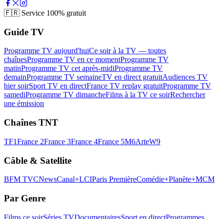
🇫🇷
Service 100% gratuit
Guide TV
Programme TV aujourd'hui
Ce soir à la TV — toutes
chaînes
Programme TV en ce moment
Programme TV
matin
Programme TV cet après-midi
Programme TV
demain
Programme TV semaine
TV en direct gratuit
Audiences TV
hier soir
Sport TV en direct
France TV replay gratuit
Programme TV
samedi
Programme TV dimanche
Films à la TV ce soir
Rechercher
une émission
Chaînes TNT
TF1
France 2
France 3
France 4
France 5
M6
Arte
W9
Câble & Satellite
BFM TV
CNews
Canal+
LCI
Paris Première
Comédie+
Planète+
MCM
Par Genre
Films ce soir
Séries TV
Documentaires
Sport en direct
Programmes