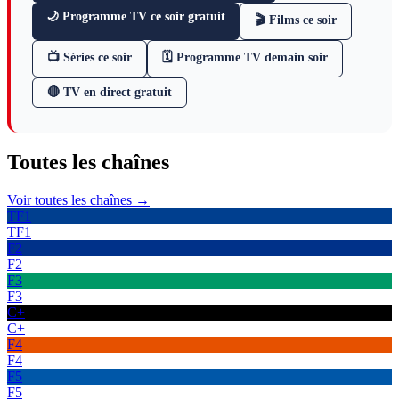
🌙 Programme TV ce soir gratuit
🎬 Films ce soir
📺 Séries ce soir
🗓 Programme TV demain soir
🔴 TV en direct gratuit
Toutes les
chaînes
Voir toutes les chaînes →
TF1
TF1
F2
F2
F3
F3
C+
C+
F4
F4
F5
F5