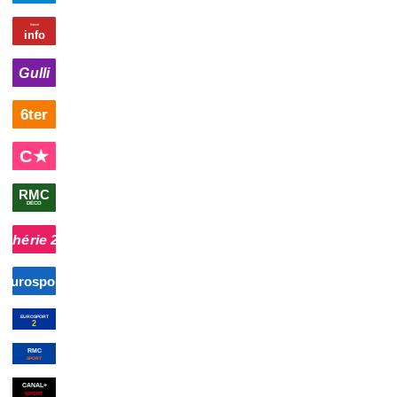
00h15
France 24
magazine
00h30
Pokémon
02h30
Programmat
Advanced
×
5
jeunesse
01h00
Programmes de la nuit
programme ind
01h30
Top
02h11
02h30
L'éphéméride
Nuit frança
ma
France
musique
00h50
Flic
01h55
Fin des programmes
story
documentaire
00h05
Faites entrer
01h26
Programmes de la nuit
progr
l'accusé
magazine
00h00
Snooker : Open
01h30
Cyclisme : Tour de
03h00
Mo
d'Ecosse
sport
France
sport
Spa-Fra
00h00
Cyclisme : Tour de
01h30
Moto : 8 Heures de
03h00
Cy
France
sport
Spa-Francorchamps
sport
France
s
00h30
Les
01h15
Format
02h45
Le
films RMC
MMA
magazine sportif
Sunday
maga
Sport
documentaire
sportif