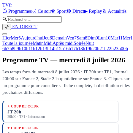
TV
fr
📺 Programmes
🌙 Ce soir
⚽ Sport
🔴 Direct
▶ Replay
📰 Actualités
🔍
EN DIRECT
🌙
Hier
Mer
5
Aujourd'hui
Jeu
6
Demain
Ven
7
Sam
8
Dim
9
Lun
10
Mar
11
Mer
1
Toute la journée
Matin
Midi
Après-midi
Soirée
Nuit
6h
7h
8h
9h
10h
11h
12h
13h
14h
15h
16h
17h
18h
19h
20h
21h
22h
23h
00h
Programme TV —
mercredi 8 juillet 2026
Les temps forts du mercredi 8 juillet 2026 : JT 20h sur TF1, Journal
20h00 sur France 2, Stade 2 la quotidienne sur France 3.
Cliquez sur
un programme pour consulter sa fiche complète, la distribution et les
prochaines diffusions.
⭐ COUP DE CŒUR
JT 20h
20h00
·
TF1
· Information
⭐ COUP DE CŒUR