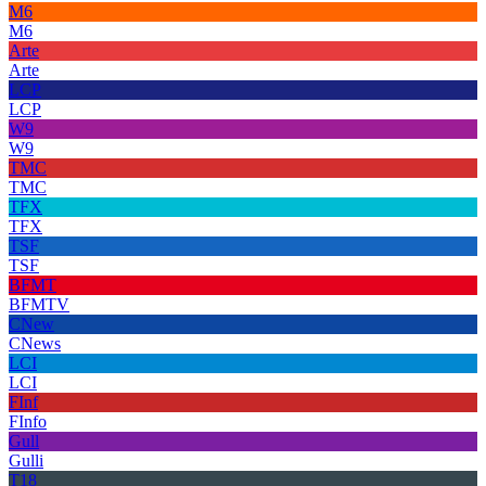
M6
M6
Arte
Arte
LCP
LCP
W9
W9
TMC
TMC
TFX
TFX
TSF
TSF
BFMT
BFMTV
CNew
CNews
LCI
LCI
FInf
FInfo
Gull
Gulli
T18