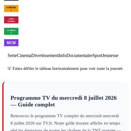
00h07
Bleu, blanc, vite
×
3
sport
01h54
Fin des programmes
p
01h01
C'est Montreux bébé ! (De
Pagnol à Jul)
divertissement
01h55
Meurtres à Belle-
Île
série
01h07
Les combattants du ciel -
03h00
Vi
Saison 6
×
2
decouverte
noir
deco
00h00
Arrêt de la chaîne
×
7
magazine
Serie
Cinema
Divertissement
Info
Documentaire
Sport
Jeunesse
💡 Faites défiler le tableau horizontalement pour voir toute la journée.
Programme TV du
mercredi 8 juillet 2026
— Guide complet
Retrouvez le programme TV complet du
mercredi
mercredi
8 juillet 2026
sur TV.fr. Notre grille horaire affiche en temps
réel les émissions de toutes les chaînes de la TNT gratuite —