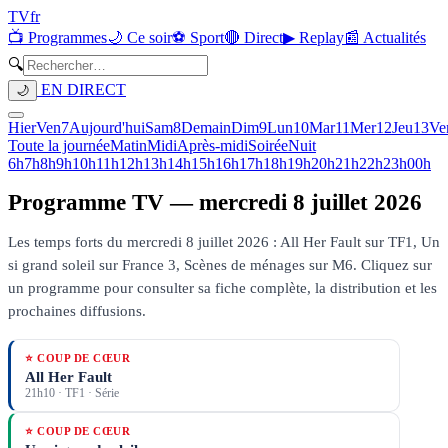
TV
fr
📺 Programmes
🌙 Ce soir
⚽ Sport
🔴 Direct
▶ Replay
📰 Actualités
🔍
EN DIRECT
🌙
Hier
Ven
7
Aujourd'hui
Sam
8
Demain
Dim
9
Lun
10
Mar
11
Mer
12
Jeu
13
Ve
Toute la journée
Matin
Midi
Après-midi
Soirée
Nuit
6h
7h
8h
9h
10h
11h
12h
13h
14h
15h
16h
17h
18h
19h
20h
21h
22h
23h
00h
Programme TV —
mercredi 8 juillet 2026
Les temps forts du mercredi 8 juillet 2026 : All Her Fault sur TF1, Un
si grand soleil sur France 3, Scènes de ménages sur M6.
Cliquez sur
un programme pour consulter sa fiche complète, la distribution et les
prochaines diffusions.
⭐ COUP DE CŒUR
All Her Fault
21h10
·
TF1
· Série
⭐ COUP DE CŒUR