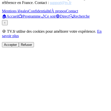
référence en France. Contact :
support@tv.fr
Mentions légales
Confidentialité
À propos
Contact
🏠
Accueil
📺
Programme
🌙
Ce soir
🔴
Direct
🔍
Recherche
↑
🍪 TV.fr utilise des cookies pour améliorer votre expérience.
En
savoir plus
Accepter
Refuser