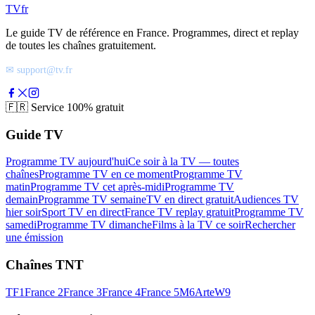
TV
fr
Le guide TV de référence en France. Programmes, direct et replay
de toutes les chaînes gratuitement.
✉ support@tv.fr
🇫🇷
Service 100% gratuit
Guide TV
Programme TV aujourd'hui
Ce soir à la TV — toutes
chaînes
Programme TV en ce moment
Programme TV
matin
Programme TV cet après-midi
Programme TV
demain
Programme TV semaine
TV en direct gratuit
Audiences TV
hier soir
Sport TV en direct
France TV replay gratuit
Programme TV
samedi
Programme TV dimanche
Films à la TV ce soir
Rechercher
une émission
Chaînes TNT
TF1
France 2
France 3
France 4
France 5
M6
Arte
W9