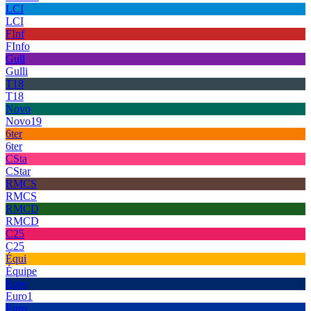
LCI
LCI
FInf
FInfo
Gull
Gulli
T18
T18
Novo
Novo19
6ter
6ter
CSta
CStar
RMCS
RMCS
RMCD
RMCD
C25
C25
Équi
Équipe
Euro
Euro1
Euro