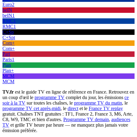
Euro2
beIN
beIN1
RMC1
RMC1
C+Sp
C+Spt
Com+
Com+
Pari
Paris1
Plan
Plan+
MCM
MCM
TV.fr
est le guide TV en ligne de référence en France. Retrouvez en
un coup d'œil le
programme TV
complet du jour, les émissions
ce
soir à la TV
sur toutes les chaînes, le
programme TV du matin
, le
programme TV cet après-midi
, le
direct
et le
France TV replay
gratuit. Chaînes TNT gratuites : TF1, France 2, France 3, M6, Arte,
C8, W9, TMC et bien d'autres.
Programme TV demain
,
audiences
TV
et grille TV heure par heure — ne manquez plus jamais votre
émission préférée.