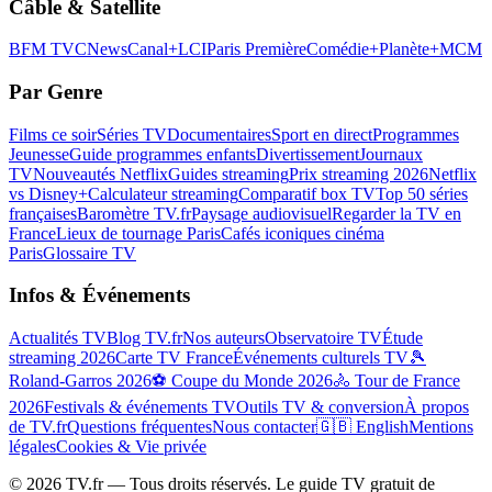
Câble & Satellite
BFM TV
CNews
Canal+
LCI
Paris Première
Comédie+
Planète+
MCM
Par Genre
Films ce soir
Séries TV
Documentaires
Sport en direct
Programmes
Jeunesse
Guide programmes enfants
Divertissement
Journaux
TV
Nouveautés Netflix
Guides streaming
Prix streaming 2026
Netflix
vs Disney+
Calculateur streaming
Comparatif box TV
Top 50 séries
françaises
Baromètre TV.fr
Paysage audiovisuel
Regarder la TV en
France
Lieux de tournage Paris
Cafés iconiques cinéma
Paris
Glossaire TV
Infos & Événements
Actualités TV
Blog TV.fr
Nos auteurs
Observatoire TV
Étude
streaming 2026
Carte TV France
Événements culturels TV
🎾
Roland-Garros 2026
⚽ Coupe du Monde 2026
🚴 Tour de France
2026
Festivals & événements TV
Outils TV & conversion
À propos
de TV.fr
Questions fréquentes
Nous contacter
🇬🇧 English
Mentions
légales
Cookies & Vie privée
©
2026
TV.fr — Tous droits réservés. Le guide TV gratuit de