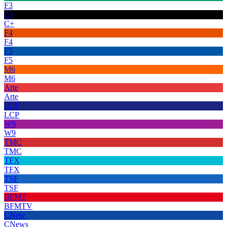
F3
C+
C+
F4
F4
F5
F5
M6
M6
Arte
Arte
LCP
LCP
W9
W9
TMC
TMC
TFX
TFX
TSF
TSF
BFMT
BFMTV
CNew
CNews