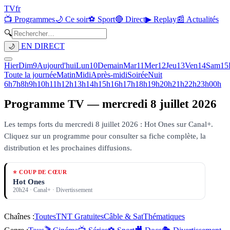
TV
fr
📺 Programmes
🌙 Ce soir
⚽ Sport
🔴 Direct
▶ Replay
📰 Actualités
🔍
EN DIRECT
🌙
Hier
Dim
9
Aujourd'hui
Lun
10
Demain
Mar
11
Mer
12
Jeu
13
Ven
14
Sam
15
Toute la journée
Matin
Midi
Après-midi
Soirée
Nuit
6h
7h
8h
9h
10h
11h
12h
13h
14h
15h
16h
17h
18h
19h
20h
21h
22h
23h
00h
Programme TV —
mercredi 8 juillet 2026
Les temps forts du mercredi 8 juillet 2026 : Hot Ones sur Canal+.
Cliquez sur un programme pour consulter sa fiche complète, la
distribution et les prochaines diffusions.
⭐ COUP DE CŒUR
Hot Ones
20h24
·
Canal+
· Divertissement
Chaînes :
Toutes
TNT Gratuites
Câble & Sat
Thématiques