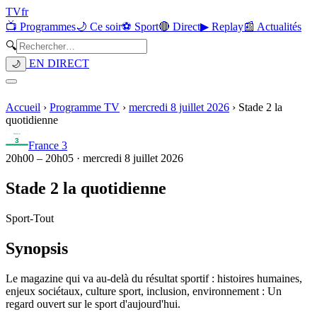
TV
fr
📺 Programmes
🌙 Ce soir
⚽ Sport
🔴 Direct
▶ Replay
📰 Actualités
🔍
EN DIRECT
🌙
Accueil
›
Programme TV
›
mercredi 8 juillet 2026
›
Stade 2 la
quotidienne
France 3
20h00
–
20h05
·
mercredi 8 juillet 2026
Stade 2 la quotidienne
Sport
-
Tout
Synopsis
Le magazine qui va au-delà du résultat sportif : histoires humaines,
enjeux sociétaux, culture sport, inclusion, environnement : Un
regard ouvert sur le sport d'aujourd'hui.