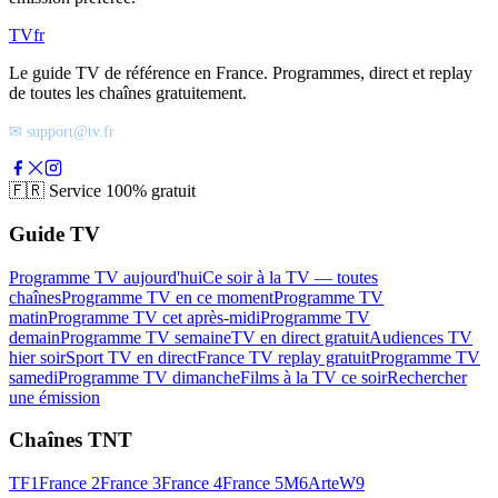
TV
fr
Le guide TV de référence en France. Programmes, direct et replay
de toutes les chaînes gratuitement.
✉ support@tv.fr
🇫🇷
Service 100% gratuit
Guide TV
Programme TV aujourd'hui
Ce soir à la TV — toutes
chaînes
Programme TV en ce moment
Programme TV
matin
Programme TV cet après-midi
Programme TV
demain
Programme TV semaine
TV en direct gratuit
Audiences TV
hier soir
Sport TV en direct
France TV replay gratuit
Programme TV
samedi
Programme TV dimanche
Films à la TV ce soir
Rechercher
une émission
Chaînes TNT
TF1
France 2
France 3
France 4
France 5
M6
Arte
W9