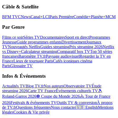
Câble & Satellite
BFM TV
CNews
Canal+
LCI
Paris Première
Comédie+
Planète+
MCM
Par Genre
Films ce soir
Séries TV
Documentaires
Sport en direct
Programmes
Jeunesse
Guide programmes enfants
Divertissement
Journaux
TV
Nouveautés Netflix
Guides streaming
Prix streaming 2026
Netflix
vs Disney+
Calculateur streaming
Comparatif box TV
Top 50 séries
françaises
Baromètre TV.fr
Paysage audiovisuel
Regarder la TV en
France
Lieux de tournage Paris
Cafés iconiques cinéma
Paris
Glossaire TV
Infos & Événements
Actualités TV
Blog TV.fr
Nos auteurs
Observatoire TV
Étude
streaming 2026
Carte TV France
Événements culturels TV
🎾
Roland-Garros 2026
⚽ Coupe du Monde 2026
🚴 Tour de France
2026
Festivals & événements TV
Outils TV & conversion
À propos
de TV.fr
Questions fréquentes
Nous contacter
🇬🇧 English
Mentions
légales
Cookies & Vie privée