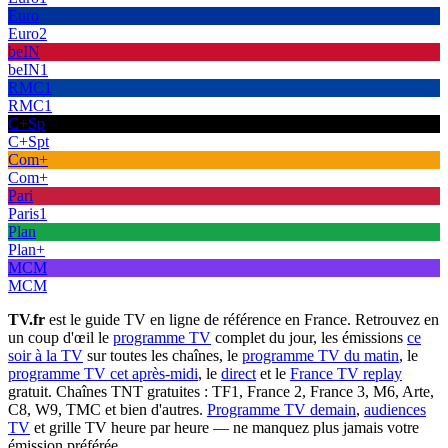
Euro
Euro2
beIN
beIN1
RMC1
RMC1
C+Sp
C+Spt
Com+
Com+
Pari
Paris1
Plan
Plan+
MCM
MCM
TV.fr
est le guide TV en ligne de référence en France. Retrouvez en
un coup d'œil le
programme TV
complet du jour, les émissions
ce
soir à la TV
sur toutes les chaînes, le
programme TV du matin
, le
programme TV cet après-midi
, le
direct
et le
France TV replay
gratuit. Chaînes TNT gratuites : TF1, France 2, France 3, M6, Arte,
C8, W9, TMC et bien d'autres.
Programme TV demain
,
audiences
TV
et grille TV heure par heure — ne manquez plus jamais votre
émission préférée.