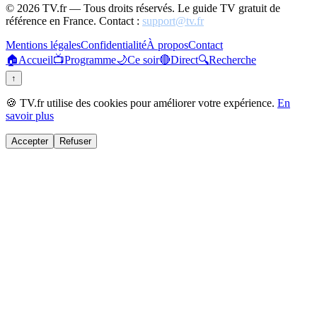
©
2026
TV.fr — Tous droits réservés. Le guide TV gratuit de
référence en France. Contact :
support@tv.fr
Mentions légales
Confidentialité
À propos
Contact
🏠
Accueil
📺
Programme
🌙
Ce soir
🔴
Direct
🔍
Recherche
↑
🍪 TV.fr utilise des cookies pour améliorer votre expérience.
En
savoir plus
Accepter
Refuser