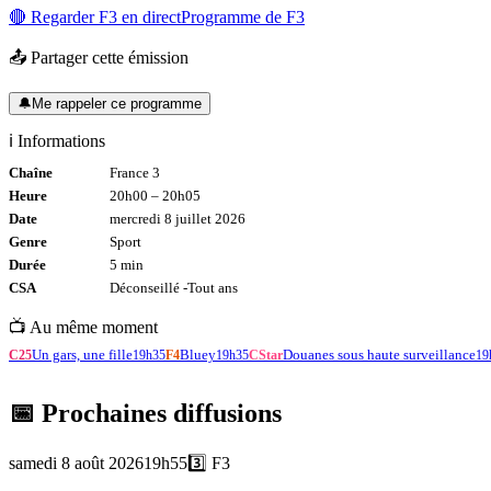
🔴 Regarder
F3
en direct
Programme de
F3
📤 Partager cette émission
🔔
Me rappeler ce programme
ℹ️ Informations
Chaîne
France 3
Heure
20h00
–
20h05
Date
mercredi 8 juillet 2026
Genre
Sport
Durée
5
min
CSA
Déconseillé -
Tout
ans
📺 Au même moment
Un gars, une fille
Bluey
Douanes sous haute surveillance
C25
19h35
F4
19h35
CStar
19
📅 Prochaines diffusions
samedi 8 août 2026
19h55
3️⃣
F3