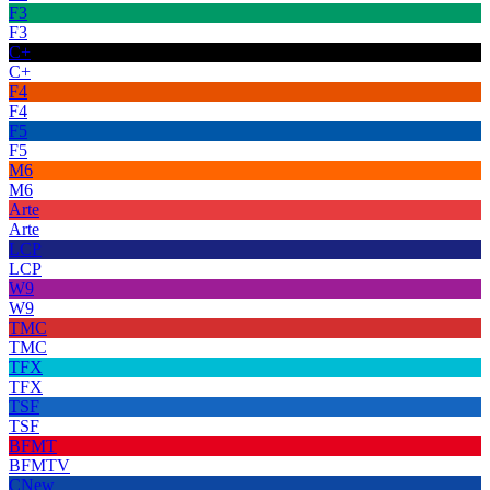
F3
F3
C+
C+
F4
F4
F5
F5
M6
M6
Arte
Arte
LCP
LCP
W9
W9
TMC
TMC
TFX
TFX
TSF
TSF
BFMT
BFMTV
CNew