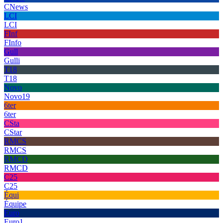
CNews
LCI
LCI
FInf
FInfo
Gull
Gulli
T18
T18
Novo
Novo19
6ter
6ter
CSta
CStar
RMCS
RMCS
RMCD
RMCD
C25
C25
Équi
Équipe
Euro
Euro1