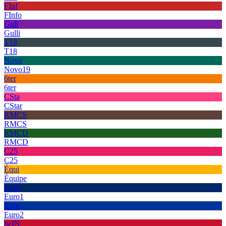
FInf
FInfo
Gull
Gulli
T18
T18
Novo
Novo19
6ter
6ter
CSta
CStar
RMCS
RMCS
RMCD
RMCD
C25
C25
Équi
Équipe
Euro
Euro1
Euro
Euro2
beIN