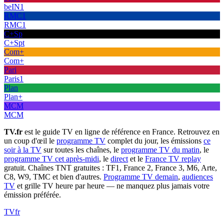
beIN1
RMC1
RMC1
C+Sp
C+Spt
Com+
Com+
Pari
Paris1
Plan
Plan+
MCM
MCM
TV.fr
est le guide TV en ligne de référence en France. Retrouvez en
un coup d'œil le
programme TV
complet du jour, les émissions
ce
soir à la TV
sur toutes les chaînes, le
programme TV du matin
, le
programme TV cet après-midi
, le
direct
et le
France TV replay
gratuit. Chaînes TNT gratuites : TF1, France 2, France 3, M6, Arte,
C8, W9, TMC et bien d'autres.
Programme TV demain
,
audiences
TV
et grille TV heure par heure — ne manquez plus jamais votre
émission préférée.
TV
fr