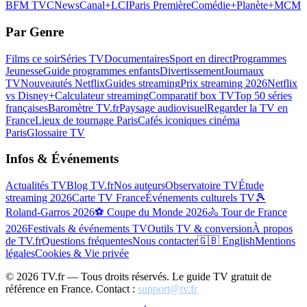
BFM TV
CNews
Canal+
LCI
Paris Première
Comédie+
Planète+
MCM
Par Genre
Films ce soir
Séries TV
Documentaires
Sport en direct
Programmes
Jeunesse
Guide programmes enfants
Divertissement
Journaux
TV
Nouveautés Netflix
Guides streaming
Prix streaming 2026
Netflix
vs Disney+
Calculateur streaming
Comparatif box TV
Top 50 séries
françaises
Baromètre TV.fr
Paysage audiovisuel
Regarder la TV en
France
Lieux de tournage Paris
Cafés iconiques cinéma
Paris
Glossaire TV
Infos & Événements
Actualités TV
Blog TV.fr
Nos auteurs
Observatoire TV
Étude
streaming 2026
Carte TV France
Événements culturels TV
🎾
Roland-Garros 2026
⚽ Coupe du Monde 2026
🚴 Tour de France
2026
Festivals & événements TV
Outils TV & conversion
À propos
de TV.fr
Questions fréquentes
Nous contacter
🇬🇧 English
Mentions
légales
Cookies & Vie privée
©
2026
TV.fr — Tous droits réservés. Le guide TV gratuit de
référence en France. Contact :
support@tv.fr