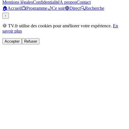
Mentions légales
Confidentialité
À propos
Contact
🏠
Accueil
📺
Programme
🌙
Ce soir
🔴
Direct
🔍
Recherche
↑
🍪 TV.fr utilise des cookies pour améliorer votre expérience.
En
savoir plus
Accepter
Refuser