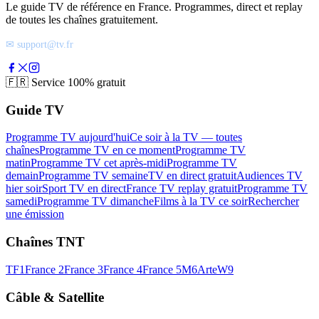
Le guide TV de référence en France. Programmes, direct et replay
de toutes les chaînes gratuitement.
✉ support@tv.fr
🇫🇷
Service 100% gratuit
Guide TV
Programme TV aujourd'hui
Ce soir à la TV — toutes
chaînes
Programme TV en ce moment
Programme TV
matin
Programme TV cet après-midi
Programme TV
demain
Programme TV semaine
TV en direct gratuit
Audiences TV
hier soir
Sport TV en direct
France TV replay gratuit
Programme TV
samedi
Programme TV dimanche
Films à la TV ce soir
Rechercher
une émission
Chaînes TNT
TF1
France 2
France 3
France 4
France 5
M6
Arte
W9
Câble & Satellite