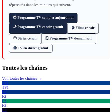
répercutés dans les minutes qui suivent.
📺 Programme TV complet aujourd'hui
🌙 Programme TV ce soir gratuit
🎬 Films ce soir
📺 Séries ce soir
🗓 Programme TV demain soir
🔴 TV en direct gratuit
Toutes les
chaînes
Voir toutes les chaînes →
TF1
TF1
F2
F2
F3
F3
C+