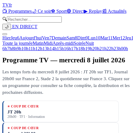
TV
fr
📺 Programmes
🌙 Ce soir
⚽ Sport
🔴 Direct
▶ Replay
📰 Actualités
🔍
EN DIRECT
🌙
Hier
Jeu
6
Aujourd'hui
Ven
7
Demain
Sam
8
Dim
9
Lun
10
Mar
11
Mer
12
Jeu
Toute la journée
Matin
Midi
Après-midi
Soirée
Nuit
6h
7h
8h
9h
10h
11h
12h
13h
14h
15h
16h
17h
18h
19h
20h
21h
22h
23h
00h
Programme TV —
mercredi 8 juillet 2026
Les temps forts du mercredi 8 juillet 2026 : JT 20h sur TF1, Journal
20h00 sur France 2, Stade 2 la quotidienne sur France 3.
Cliquez sur
un programme pour consulter sa fiche complète, la distribution et les
prochaines diffusions.
⭐ COUP DE CŒUR
JT 20h
20h00
·
TF1
· Information
⭐ COUP DE CŒUR