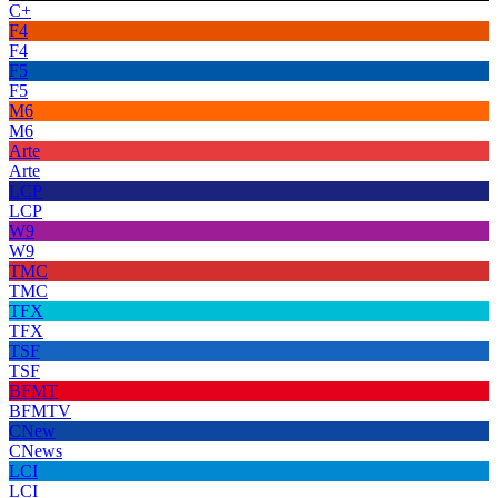
C+
F4
F4
F5
F5
M6
M6
Arte
Arte
LCP
LCP
W9
W9
TMC
TMC
TFX
TFX
TSF
TSF
BFMT
BFMTV
CNew
CNews
LCI
LCI