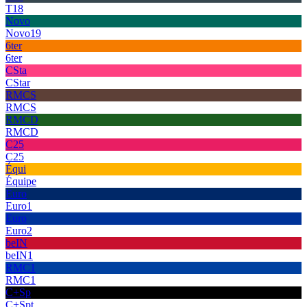
T18
Novo
Novo19
6ter
6ter
CSta
CStar
RMCS
RMCS
RMCD
RMCD
C25
C25
Équi
Équipe
Euro
Euro1
Euro
Euro2
beIN
beIN1
RMC1
RMC1
C+Sp
C+Spt