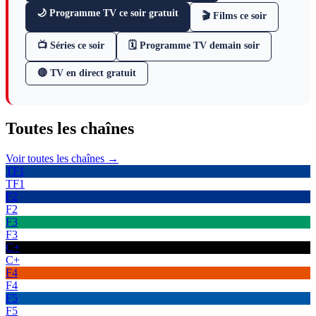
🌙 Programme TV ce soir gratuit
🎬 Films ce soir
📺 Séries ce soir
🗓 Programme TV demain soir
🔴 TV en direct gratuit
Toutes les
chaînes
Voir toutes les chaînes →
TF1
TF1
F2
F2
F3
F3
C+
C+
F4
F4
F5
F5