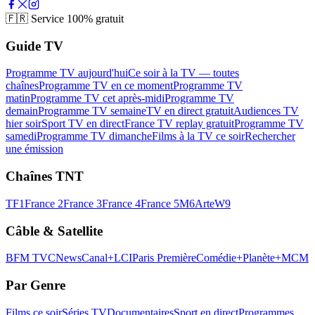
🇫🇷
Service 100% gratuit
Guide TV
Programme TV aujourd'hui
Ce soir à la TV — toutes
chaînes
Programme TV en ce moment
Programme TV
matin
Programme TV cet après-midi
Programme TV
demain
Programme TV semaine
TV en direct gratuit
Audiences TV
hier soir
Sport TV en direct
France TV replay gratuit
Programme TV
samedi
Programme TV dimanche
Films à la TV ce soir
Rechercher
une émission
Chaînes TNT
TF1
France 2
France 3
France 4
France 5
M6
Arte
W9
Câble & Satellite
BFM TV
CNews
Canal+
LCI
Paris Première
Comédie+
Planète+
MCM
Par Genre
Films ce soir
Séries TV
Documentaires
Sport en direct
Programmes