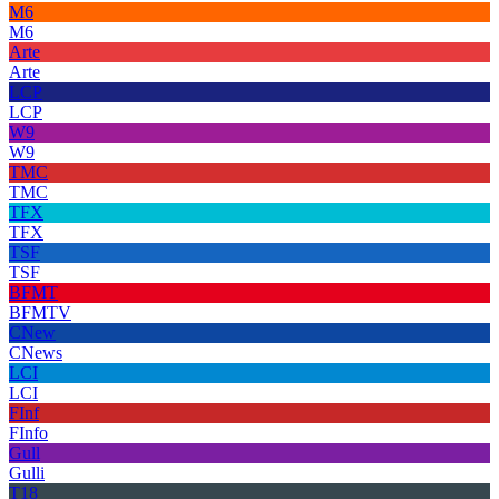
M6
M6
Arte
Arte
LCP
LCP
W9
W9
TMC
TMC
TFX
TFX
TSF
TSF
BFMT
BFMTV
CNew
CNews
LCI
LCI
FInf
FInfo
Gull
Gulli
T18