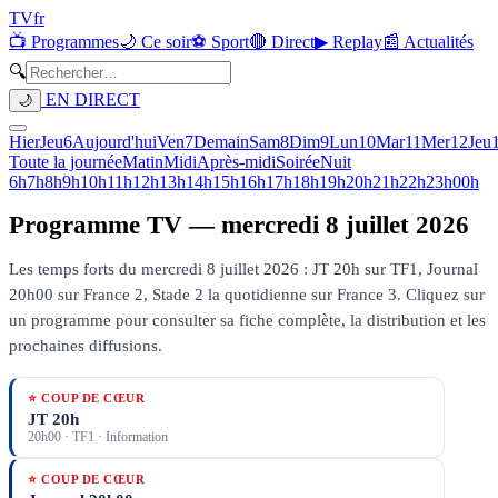
TV
fr
📺 Programmes
🌙 Ce soir
⚽ Sport
🔴 Direct
▶ Replay
📰 Actualités
🔍
EN DIRECT
🌙
Hier
Jeu
6
Aujourd'hui
Ven
7
Demain
Sam
8
Dim
9
Lun
10
Mar
11
Mer
12
Jeu
Toute la journée
Matin
Midi
Après-midi
Soirée
Nuit
6h
7h
8h
9h
10h
11h
12h
13h
14h
15h
16h
17h
18h
19h
20h
21h
22h
23h
00h
Programme TV —
mercredi 8 juillet 2026
Les temps forts du mercredi 8 juillet 2026 : JT 20h sur TF1, Journal
20h00 sur France 2, Stade 2 la quotidienne sur France 3.
Cliquez sur
un programme pour consulter sa fiche complète, la distribution et les
prochaines diffusions.
⭐ COUP DE CŒUR
JT 20h
20h00
·
TF1
· Information
⭐ COUP DE CŒUR