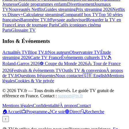
Jeunesse
Guide programmes enfants
Divertissement
Journaux
TV
Nouveautés Netflix
Guides streaming
Prix streaming 2026
Netflix
vs Disney+
Calculateur streaming
Comparatif box TV
Top 50 séries
françaises
Baromètre TV.fr
Paysage audiovisuel
Regarder la TV en
France
Lieux de tournage Paris
Cafés iconiques cinéma
Paris
Glossaire TV
Infos & Événements
Actualités TV
Blog TV.fr
Nos auteurs
Observatoire TV
Étude
streaming 2026
Carte TV France
Événements culturels TV
🎾
Roland-Garros 2026
⚽ Coupe du Monde 2026
🚴 Tour de France
2026
Festivals & événements TV
Outils TV & conversion
À propos
de TV.fr
Questions fréquentes
Nous contacter
🇬🇧 English
Mentions
légales
Cookies & Vie privée
©
2026
TV.fr — Tous droits réservés. Le guide TV gratuit de
référence en France. Contact :
support@tv.fr
Mentions légales
Confidentialité
À propos
Contact
🏠
Accueil
📺
Programme
🌙
Ce soir
🔴
Direct
🔍
Recherche
↑