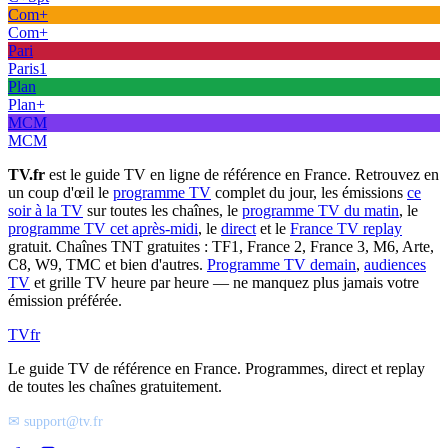
Com+
Com+
Pari
Paris1
Plan
Plan+
MCM
MCM
TV.fr
est le guide TV en ligne de référence en France. Retrouvez en
un coup d'œil le
programme TV
complet du jour, les émissions
ce
soir à la TV
sur toutes les chaînes, le
programme TV du matin
, le
programme TV cet après-midi
, le
direct
et le
France TV replay
gratuit. Chaînes TNT gratuites : TF1, France 2, France 3, M6, Arte,
C8, W9, TMC et bien d'autres.
Programme TV demain
,
audiences
TV
et grille TV heure par heure — ne manquez plus jamais votre
émission préférée.
TV
fr
Le guide TV de référence en France. Programmes, direct et replay
de toutes les chaînes gratuitement.
✉ support@tv.fr