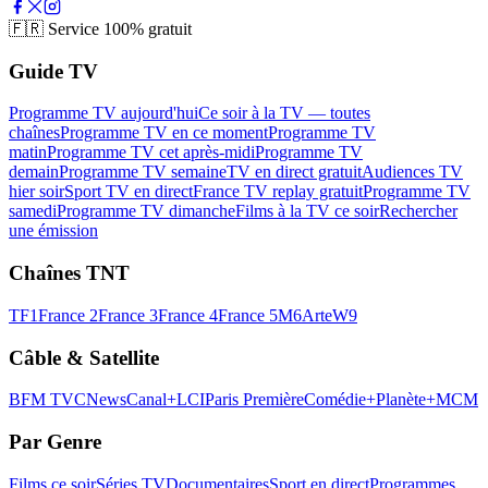
🇫🇷
Service 100% gratuit
Guide TV
Programme TV aujourd'hui
Ce soir à la TV — toutes
chaînes
Programme TV en ce moment
Programme TV
matin
Programme TV cet après-midi
Programme TV
demain
Programme TV semaine
TV en direct gratuit
Audiences TV
hier soir
Sport TV en direct
France TV replay gratuit
Programme TV
samedi
Programme TV dimanche
Films à la TV ce soir
Rechercher
une émission
Chaînes TNT
TF1
France 2
France 3
France 4
France 5
M6
Arte
W9
Câble & Satellite
BFM TV
CNews
Canal+
LCI
Paris Première
Comédie+
Planète+
MCM
Par Genre
Films ce soir
Séries TV
Documentaires
Sport en direct
Programmes