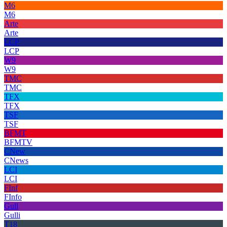
M6
M6
Arte
Arte
LCP
LCP
W9
W9
TMC
TMC
TFX
TFX
TSF
TSF
BFMT
BFMTV
CNew
CNews
LCI
LCI
FInf
FInfo
Gull
Gulli
T18