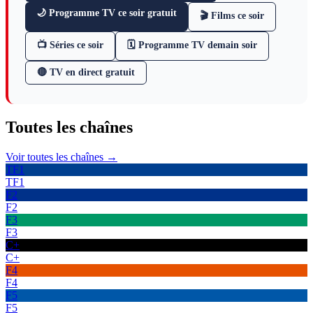
🌙 Programme TV ce soir gratuit
🎬 Films ce soir
📺 Séries ce soir
🗓 Programme TV demain soir
🔴 TV en direct gratuit
Toutes les
chaînes
Voir toutes les chaînes →
TF1
TF1
F2
F2
F3
F3
C+
C+
F4
F4
F5
F5