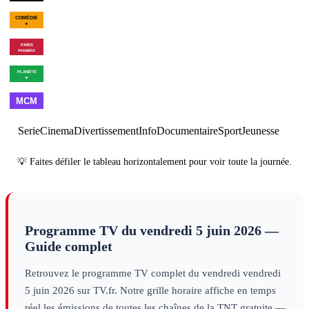
00h43
Les Goldberg - Saison
02h49
Drôle
10
×
6
série
filles
decouv
00h55
Winnie the Pooh :
02h40
Program
Blood and Honey 2
cinéma
00h55
Les combattants du
02h31
Vie et dest
ciel - Saison 9
×
2
decouverte
d'URSS
decouver
01h00
Made in
02h00
Best
03h00
Cl
France
musique
of
musique
Serie
Cinema
Divertissement
Info
Documentaire
Sport
Jeunesse
💡 Faites défiler le tableau horizontalement pour voir toute la journée.
Programme TV du
vendredi 5 juin 2026
—
Guide complet
Retrouvez le programme TV complet du
vendredi
vendredi
5 juin 2026
sur TV.fr. Notre grille horaire affiche en temps
réel les émissions de toutes les chaînes de la TNT gratuite —