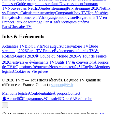
Jeunesse
Guide programmes enfants
Divertissement
Journaux
TV
Nouveautés Netflix
Guides streaming
Prix streaming 2026
Netflix
vs Disney+
Calculateur streaming
Comparatif box TV
Top 50 séries
françaises
Baromètre TV.fr
Paysage audiovisuel
Regarder la TV en
France
Lieux de tournage Paris
Cafés iconiques cinéma
Paris
Glossaire TV
Infos & Événements
Actualités TV
Blog TV.fr
Nos auteurs
Observatoire TV
Étude
streaming 2026
Carte TV France
Événements culturels TV
🎾
Roland-Garros 2026
⚽ Coupe du Monde 2026
🚴 Tour de France
2026
Festivals & événements TV
Outils TV & conversion
À propos
de TV.fr
Questions fréquentes
Nous contacter
🇬🇧 English
Mentions
légales
Cookies & Vie privée
©
2026
TV.fr — Tous droits réservés. Le guide TV gratuit de
référence en France. Contact :
support@tv.fr
Mentions légales
Confidentialité
À propos
Contact
🏠
Accueil
📺
Programme
🌙
Ce soir
🔴
Direct
🔍
Recherche
↑