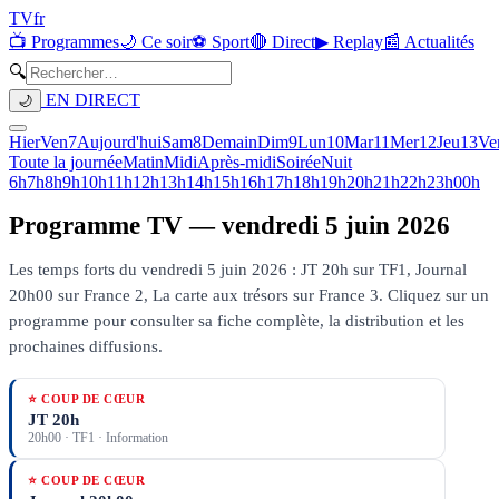
TV
fr
📺 Programmes
🌙 Ce soir
⚽ Sport
🔴 Direct
▶ Replay
📰 Actualités
🔍
EN DIRECT
🌙
Hier
Ven
7
Aujourd'hui
Sam
8
Demain
Dim
9
Lun
10
Mar
11
Mer
12
Jeu
13
Ve
Toute la journée
Matin
Midi
Après-midi
Soirée
Nuit
6h
7h
8h
9h
10h
11h
12h
13h
14h
15h
16h
17h
18h
19h
20h
21h
22h
23h
00h
Programme TV —
vendredi 5 juin 2026
Les temps forts du vendredi 5 juin 2026 : JT 20h sur TF1, Journal
20h00 sur France 2, La carte aux trésors sur France 3.
Cliquez sur un
programme pour consulter sa fiche complète, la distribution et les
prochaines diffusions.
⭐ COUP DE CŒUR
JT 20h
20h00
·
TF1
· Information
⭐ COUP DE CŒUR