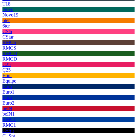
T18
Novo
Novo19
6ter
6ter
CSta
CStar
RMCS
RMCS
RMCD
RMCD
C25
C25
Équi
Équipe
Euro
Euro1
Euro
Euro2
beIN
beIN1
RMC1
RMC1
C+Sp
C+Spt