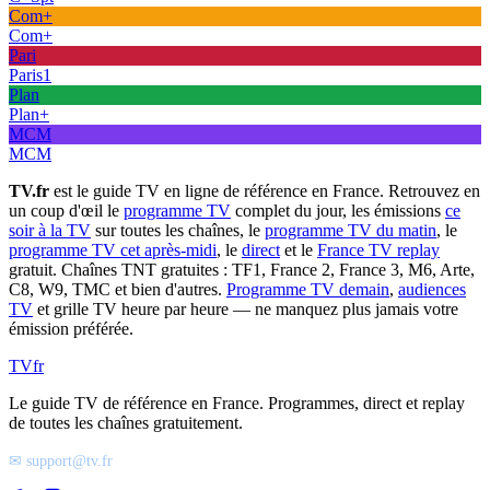
Com+
Com+
Pari
Paris1
Plan
Plan+
MCM
MCM
TV.fr
est le guide TV en ligne de référence en France. Retrouvez en
un coup d'œil le
programme TV
complet du jour, les émissions
ce
soir à la TV
sur toutes les chaînes, le
programme TV du matin
, le
programme TV cet après-midi
, le
direct
et le
France TV replay
gratuit. Chaînes TNT gratuites : TF1, France 2, France 3, M6, Arte,
C8, W9, TMC et bien d'autres.
Programme TV demain
,
audiences
TV
et grille TV heure par heure — ne manquez plus jamais votre
émission préférée.
TV
fr
Le guide TV de référence en France. Programmes, direct et replay
de toutes les chaînes gratuitement.
✉ support@tv.fr