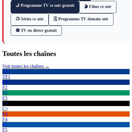
🌙 Programme TV ce soir gratuit
🎬 Films ce soir
📺 Séries ce soir
🗓 Programme TV demain soir
🔴 TV en direct gratuit
Toutes les
chaînes
Voir toutes les chaînes →
TF1
TF1
F2
F2
F3
F3
C+
C+
F4
F4
F5
F5