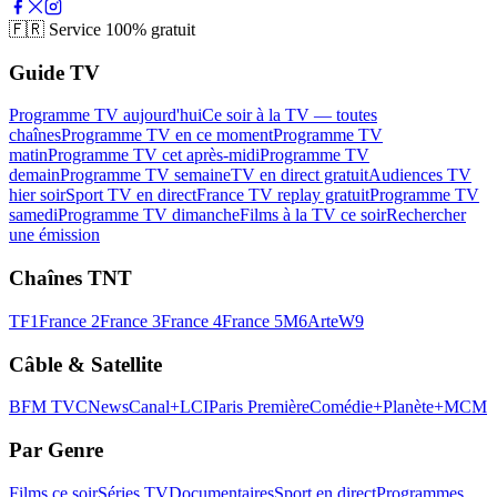
🇫🇷
Service 100% gratuit
Guide TV
Programme TV aujourd'hui
Ce soir à la TV — toutes
chaînes
Programme TV en ce moment
Programme TV
matin
Programme TV cet après-midi
Programme TV
demain
Programme TV semaine
TV en direct gratuit
Audiences TV
hier soir
Sport TV en direct
France TV replay gratuit
Programme TV
samedi
Programme TV dimanche
Films à la TV ce soir
Rechercher
une émission
Chaînes TNT
TF1
France 2
France 3
France 4
France 5
M6
Arte
W9
Câble & Satellite
BFM TV
CNews
Canal+
LCI
Paris Première
Comédie+
Planète+
MCM
Par Genre
Films ce soir
Séries TV
Documentaires
Sport en direct
Programmes