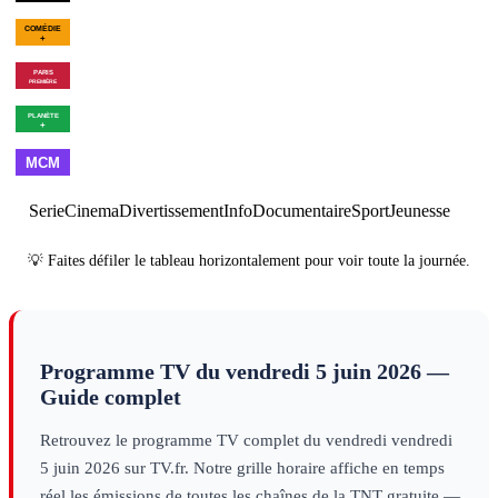
00h43
Les Goldberg - Saison
02h49
Drôle
10
×
6
série
filles
decouv
00h55
Winnie the Pooh :
02h40
Program
Blood and Honey 2
cinéma
00h55
Les combattants du
02h31
Vie et dest
ciel - Saison 9
×
2
decouverte
d'URSS
decouver
01h00
Made in
02h00
Best
03h00
Cl
France
musique
of
musique
Serie
Cinema
Divertissement
Info
Documentaire
Sport
Jeunesse
💡 Faites défiler le tableau horizontalement pour voir toute la journée.
Programme TV du
vendredi 5 juin 2026
—
Guide complet
Retrouvez le programme TV complet du
vendredi
vendredi
5 juin 2026
sur TV.fr. Notre grille horaire affiche en temps
réel les émissions de toutes les chaînes de la TNT gratuite —