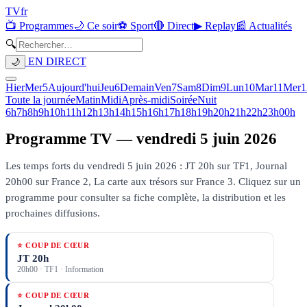
TV
fr
📺 Programmes
🌙 Ce soir
⚽ Sport
🔴 Direct
▶ Replay
📰 Actualités
🔍
EN DIRECT
🌙
Hier
Mer
5
Aujourd'hui
Jeu
6
Demain
Ven
7
Sam
8
Dim
9
Lun
10
Mar
11
Mer
1
Toute la journée
Matin
Midi
Après-midi
Soirée
Nuit
6h
7h
8h
9h
10h
11h
12h
13h
14h
15h
16h
17h
18h
19h
20h
21h
22h
23h
00h
Programme TV —
vendredi 5 juin 2026
Les temps forts du vendredi 5 juin 2026 : JT 20h sur TF1, Journal
20h00 sur France 2, La carte aux trésors sur France 3.
Cliquez sur un
programme pour consulter sa fiche complète, la distribution et les
prochaines diffusions.
⭐ COUP DE CŒUR
JT 20h
20h00
·
TF1
· Information
⭐ COUP DE CŒUR