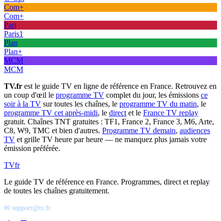
Com+
Com+
Pari
Paris1
Plan
Plan+
MCM
MCM
TV.fr
est le guide TV en ligne de référence en France. Retrouvez en
un coup d'œil le
programme TV
complet du jour, les émissions
ce
soir à la TV
sur toutes les chaînes, le
programme TV du matin
, le
programme TV cet après-midi
, le
direct
et le
France TV replay
gratuit. Chaînes TNT gratuites : TF1, France 2, France 3, M6, Arte,
C8, W9, TMC et bien d'autres.
Programme TV demain
,
audiences
TV
et grille TV heure par heure — ne manquez plus jamais votre
émission préférée.
TV
fr
Le guide TV de référence en France. Programmes, direct et replay
de toutes les chaînes gratuitement.
✉ support@tv.fr