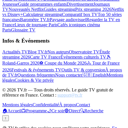
Jeunesse
Guide programmes enfants
Divertissement
Journaux
TV
Nouveautés Netflix
Guides streaming
Prix streaming 2026
Netflix
vs Disney+
Calculateur streaming
Comparatif box TV
Top 50 séries
françaises
Baromètre TV.fr
Paysage audiovisuel
Regarder la TV en
France
Lieux de tournage Paris
Cafés iconiques cinéma
Paris
Glossaire TV
Infos & Événements
Actualités TV
Blog TV.fr
Nos auteurs
Observatoire TV
Étude
streaming 2026
Carte TV France
Événements culturels TV
🎾
Roland-Garros 2026
⚽ Coupe du Monde 2026
🚴 Tour de France
2026
Festivals & événements TV
Outils TV & conversion
À propos
de TV.fr
Questions fréquentes
Nous contacter
🇬🇧 English
Mentions
légales
Cookies & Vie privée
©
2026
TV.fr — Tous droits réservés. Le guide TV gratuit de
référence en France. Contact :
support@tv.fr
Mentions légales
Confidentialité
À propos
Contact
🏠
Accueil
📺
Programme
🌙
Ce soir
🔴
Direct
🔍
Recherche
↑