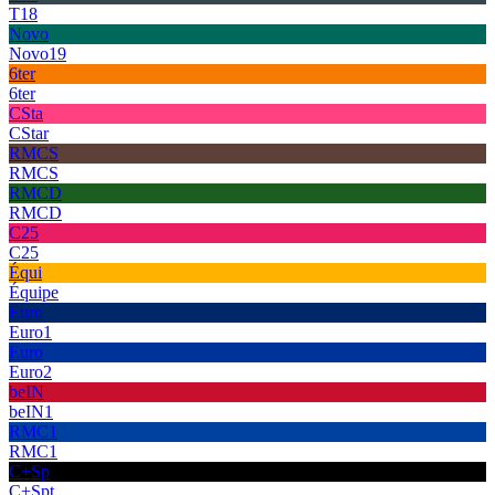
T18
Novo
Novo19
6ter
6ter
CSta
CStar
RMCS
RMCS
RMCD
RMCD
C25
C25
Équi
Équipe
Euro
Euro1
Euro
Euro2
beIN
beIN1
RMC1
RMC1
C+Sp
C+Spt