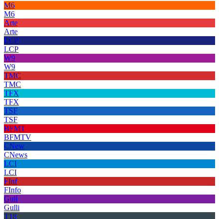
M6
M6
Arte
Arte
LCP
LCP
W9
W9
TMC
TMC
TFX
TFX
TSF
TSF
BFMT
BFMTV
CNew
CNews
LCI
LCI
FInf
FInfo
Gull
Gulli
T18