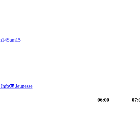
n
14
Sam
15
 Info
🧒 Jeunesse
06:00
07:
03h30
Triathlon :
05h00
Cyclisme : Tour
06h30
Cyclisme :
0
Pampelune T100
sport
d'Italie féminin
sport
Tour d'Italie
sport
P
clisme : Tour d'Italie
05h00
Triathlon : Pampelune T100
sport
0
port
d