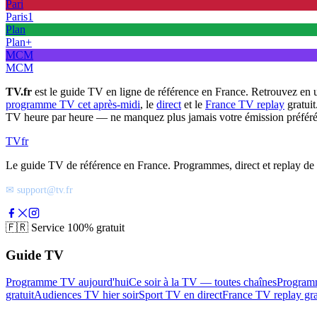
Pari
Paris1
Plan
Plan+
MCM
MCM
TV.fr
est le guide TV en ligne de référence en France. Retrouvez en 
programme TV cet après-midi
, le
direct
et le
France TV replay
gratuit
TV heure par heure — ne manquez plus jamais votre émission préféré
TV
fr
Le guide TV de référence en France. Programmes, direct et replay de t
✉ support@tv.fr
🇫🇷
Service 100% gratuit
Guide TV
Programme TV aujourd'hui
Ce soir à la TV — toutes chaînes
Program
gratuit
Audiences TV hier soir
Sport TV en direct
France TV replay gra