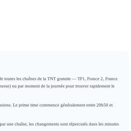
Review
sport
du
f : US Open
09h00
Rugby : Super Rugby
11h00
Form
monde
sport
ort
Pacific
sport
3 : Grand P
de
ate
08h09
Impact
Monaco
spo
l
: Onze
ort
de
légende
sport
s de toutes les chaînes de la TNT gratuite — TF1, France 2, France
jeunesse) ou par moment de la journée pour trouver rapidement le
diffusions. Le prime time commence généralement entre 20h50 et
e par une chaîne, les changements sont répercutés dans les minutes