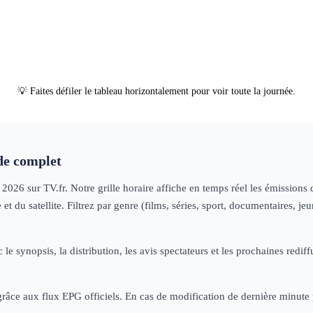
06h59
Gol
féminin
sp
07h08
L
Footbal
Club
sp
💡 Faites défiler le tableau horizontalement pour voir toute la journée.
e complet
n 2026
sur TV.fr. Notre grille horaire affiche en temps réel les émission
t du satellite. Filtrez par genre (films, séries, sport, documentaires, 
 le synopsis, la distribution, les avis spectateurs et les prochaines re
 grâce aux flux EPG officiels. En cas de modification de dernière minut