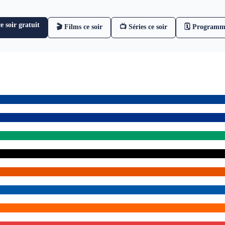
 soir gratuit
🎬 Films ce soir
📺 Séries ce soir
🗓 Programm