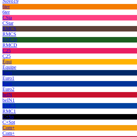
Novo19
6ter
6ter
CSta
CStar
RMCS
RMCS
RMCD
RMCD
C25
C25
Équi
Équipe
Euro
Euro1
Euro
Euro2
beIN
beIN1
RMC1
RMC1
C+Sp
C+Spt
Com+
Com+