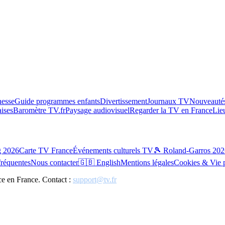
esse
Guide programmes enfants
Divertissement
Journaux TV
Nouveautés
aises
Baromètre TV.fr
Paysage audiovisuel
Regarder la TV en France
Lie
g 2026
Carte TV France
Événements culturels TV
🎾 Roland-Garros 202
fréquentes
Nous contacter
🇬🇧 English
Mentions légales
Cookies & Vie 
ce en France. Contact :
support@tv.fr