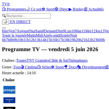
TV
fr
📺 Programmes
🌙 Ce soir
⚽ Sport
🔴 Direct
▶ Replay
📰 Actualités
🔍
EN DIRECT
🌙
Hier
Ven
7
Aujourd'hui
Sam
8
Demain
Dim
9
Lun
10
Mar
11
Mer
12
Jeu
13
Ve
Toute la journée
Matin
Midi
Après-midi
Soirée
Nuit
6h
7h
8h
9h
10h
11h
12h
13h
14h
15h
16h
17h
18h
19h
20h
21h
22h
23h
00h
Programme TV —
vendredi 5 juin 2026
Chaînes :
Toutes
TNT Gratuites
Câble & Sat
Thématiques
Genre :
Tous
🎬 Cinéma
📺 Séries
⚽ Sport
🎥 Docs
🎭 Divertissement
📰
Heure actuelle :
14:16
Chaîne
00h00
Escalade : Coupe
01h30
Cyclisme :
02h30
Escalade :
du monde
sport
Tour d'Italie
Coupe du
féminin
sport
monde
sport
00h00
Cyclisme : Tour
01h30
Triathlon :
03h00
Cy
d'Italie féminin
sport
Pampelune T100
sport
féminin
s