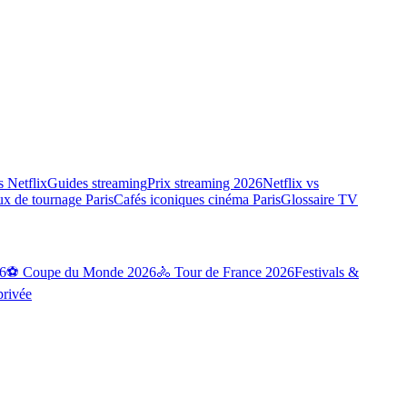
 Netflix
Guides streaming
Prix streaming 2026
Netflix vs
ux de tournage Paris
Cafés iconiques cinéma Paris
Glossaire TV
6
⚽ Coupe du Monde 2026
🚴 Tour de France 2026
Festivals &
privée