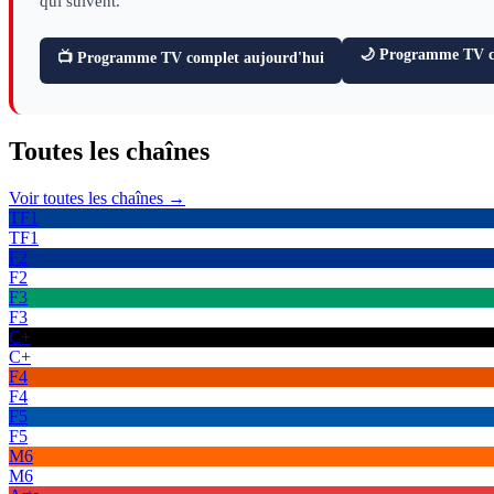
qui suivent.
🌙 Programme TV ce
📺 Programme TV complet aujourd'hui
Toutes les
chaînes
Voir toutes les chaînes →
TF1
TF1
F2
F2
F3
F3
C+
C+
F4
F4
F5
F5
M6
M6