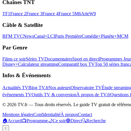
Chaînes TNT
TF1
France 2
France 3
France 4
France 5
M6
Arte
W9
Câble & Satellite
BFM TV
CNews
Canal+
LCI
Paris Première
Comédie+
Planète+
MCM
Par Genre
Films ce soir
Séries TV
Documentaires
Sport en direct
Programmes Jeun
Disney+
Calculateur streaming
Comparatif box TV
Top 50 séries franç
Infos & Événements
Actualités TV
Blog TV.fr
Nos auteurs
Observatoire TV
Étude streamin
événements TV
Outils TV & conversion
À propos de TV.fr
Questions 
©
2026
TV.fr — Tous droits réservés. Le guide TV gratuit de référen
Mentions légales
Confidentialité
À propos
Contact
🏠
Accueil
📺
Programme
🌙
Ce soir
🔴
Direct
🔍
Recherche
↑