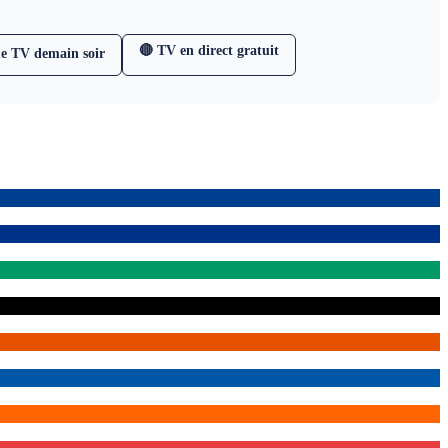
🔴 TV en direct gratuit
e TV demain soir