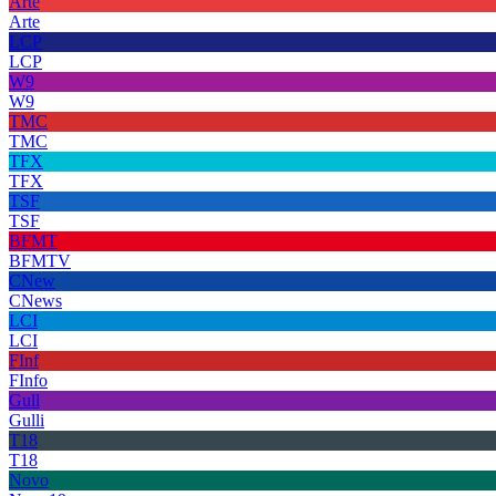
Arte
Arte
LCP
LCP
W9
W9
TMC
TMC
TFX
TFX
TSF
TSF
BFMT
BFMTV
CNew
CNews
LCI
LCI
FInf
FInfo
Gull
Gulli
T18
T18
Novo