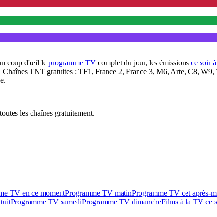
un coup d'œil le
programme TV
complet du jour, les émissions
ce soir 
. Chaînes TNT gratuites : TF1, France 2, France 3, M6, Arte, C8, W9,
e.
outes les chaînes gratuitement.
me TV en ce moment
Programme TV matin
Programme TV cet après-m
tuit
Programme TV samedi
Programme TV dimanche
Films à la TV ce s