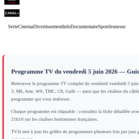
Serie
Cinema
Divertissement
Info
Documentaire
Sport
Jeunesse
Programme TV du
vendredi 5 juin 2026
— Guid
Retrouvez le programme TV complet du
vendredi
vendredi 5 jui
3, M6, Arte, W9, TMC, C8, Gulli — ainsi que les chaînes du câble e
programme qui vous intéresse.
Chaque programme est cliquable : consultez la fiche détaillée avec
21h10 sur les chaînes hertziennes françaises.
TV.fr met à jour les grilles de programmes plusieurs fois par jour