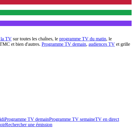
à la TV
sur toutes les chaînes, le
programme TV du matin
, le
 TMC et bien d'autres.
Programme TV demain
,
audiences TV
et grille
idi
Programme TV demain
Programme TV semaine
TV en direct
oir
Rechercher une émission