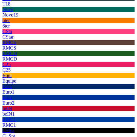
T18
Novo
Novo19
6ter
6ter
CSta
CStar
RMCS
RMCS
RMCD
RMCD
C25
C25
Équi
Équipe
Euro
Euro1
Euro
Euro2
beIN
beIN1
RMC1
RMC1
C+Sp
C+Spt