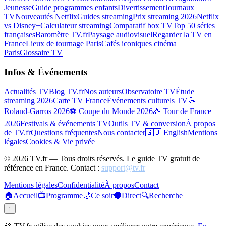
Jeunesse
Guide programmes enfants
Divertissement
Journaux
TV
Nouveautés Netflix
Guides streaming
Prix streaming 2026
Netflix
vs Disney+
Calculateur streaming
Comparatif box TV
Top 50 séries
françaises
Baromètre TV.fr
Paysage audiovisuel
Regarder la TV en
France
Lieux de tournage Paris
Cafés iconiques cinéma
Paris
Glossaire TV
Infos & Événements
Actualités TV
Blog TV.fr
Nos auteurs
Observatoire TV
Étude
streaming 2026
Carte TV France
Événements culturels TV
🎾
Roland-Garros 2026
⚽ Coupe du Monde 2026
🚴 Tour de France
2026
Festivals & événements TV
Outils TV & conversion
À propos
de TV.fr
Questions fréquentes
Nous contacter
🇬🇧 English
Mentions
légales
Cookies & Vie privée
©
2026
TV.fr — Tous droits réservés. Le guide TV gratuit de
référence en France. Contact :
support@tv.fr
Mentions légales
Confidentialité
À propos
Contact
🏠
Accueil
📺
Programme
🌙
Ce soir
🔴
Direct
🔍
Recherche
↑