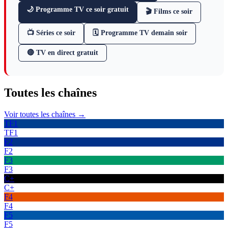
🌙 Programme TV ce soir gratuit
🎬 Films ce soir
📺 Séries ce soir
🗓 Programme TV demain soir
🔴 TV en direct gratuit
Toutes les
chaînes
Voir toutes les chaînes →
TF1
TF1
F2
F2
F3
F3
C+
C+
F4
F4
F5
F5