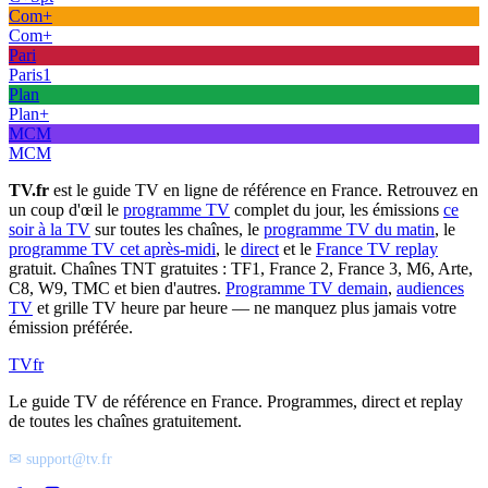
Com+
Com+
Pari
Paris1
Plan
Plan+
MCM
MCM
TV.fr
est le guide TV en ligne de référence en France. Retrouvez en
un coup d'œil le
programme TV
complet du jour, les émissions
ce
soir à la TV
sur toutes les chaînes, le
programme TV du matin
, le
programme TV cet après-midi
, le
direct
et le
France TV replay
gratuit. Chaînes TNT gratuites : TF1, France 2, France 3, M6, Arte,
C8, W9, TMC et bien d'autres.
Programme TV demain
,
audiences
TV
et grille TV heure par heure — ne manquez plus jamais votre
émission préférée.
TV
fr
Le guide TV de référence en France. Programmes, direct et replay
de toutes les chaînes gratuitement.
✉ support@tv.fr