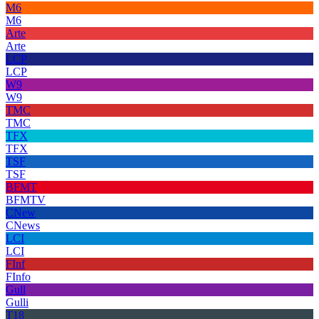
M6
M6
Arte
Arte
LCP
LCP
W9
W9
TMC
TMC
TFX
TFX
TSF
TSF
BFMT
BFMTV
CNew
CNews
LCI
LCI
FInf
FInfo
Gull
Gulli
T18