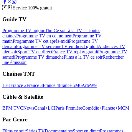
🇫🇷
Service 100% gratuit
Guide TV
Programme TV aujourd'hui
Ce soir à la TV — toutes
chaînes
Programme TV en ce moment
Programme TV
matin
Programme TV cet après-midi
Programme TV
demain
Programme TV semaine
TV en direct gratuit
Audiences TV
hier soir
Sport TV en direct
France TV replay gratuit
Programme TV
samedi
Programme TV dimanche
Films à la TV ce soir
Rechercher
une émission
Chaînes TNT
TF1
France 2
France 3
France 4
France 5
M6
Arte
W9
Câble & Satellite
BFM TV
CNews
Canal+
LCI
Paris Première
Comédie+
Planète+
MCM
Par Genre
Films ce soir
Séries TV
Documentaires
Sport en direct
Programmes