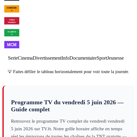
00h43
Les Goldberg - Saison
02h49
Drôle
10
×
6
série
filles
decouv
00h55
Winnie the Pooh :
02h40
Program
Blood and Honey 2
cinéma
00h55
Les combattants du
02h31
Vie et dest
ciel - Saison 9
×
2
decouverte
d'URSS
decouver
01h00
Made in
02h00
Best
03h00
Cl
France
musique
of
musique
Serie
Cinema
Divertissement
Info
Documentaire
Sport
Jeunesse
💡 Faites défiler le tableau horizontalement pour voir toute la journée.
Programme TV du
vendredi 5 juin 2026
—
Guide complet
Retrouvez le programme TV complet du
vendredi
vendredi
5 juin 2026
sur TV.fr. Notre grille horaire affiche en temps
réel les émissions de toutes les chaînes de la TNT gratuite —