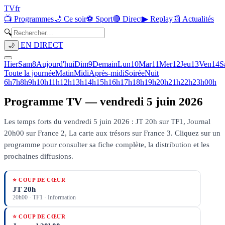
TV
fr
📺 Programmes
🌙 Ce soir
⚽ Sport
🔴 Direct
▶ Replay
📰 Actualités
🔍
EN DIRECT
🌙
Hier
Sam
8
Aujourd'hui
Dim
9
Demain
Lun
10
Mar
11
Mer
12
Jeu
13
Ven
14
S
Toute la journée
Matin
Midi
Après-midi
Soirée
Nuit
6h
7h
8h
9h
10h
11h
12h
13h
14h
15h
16h
17h
18h
19h
20h
21h
22h
23h
00h
Programme TV —
vendredi 5 juin 2026
Les temps forts du vendredi 5 juin 2026 : JT 20h sur TF1, Journal
20h00 sur France 2, La carte aux trésors sur France 3.
Cliquez sur un
programme pour consulter sa fiche complète, la distribution et les
prochaines diffusions.
⭐ COUP DE CŒUR
JT 20h
20h00
·
TF1
· Information
⭐ COUP DE CŒUR