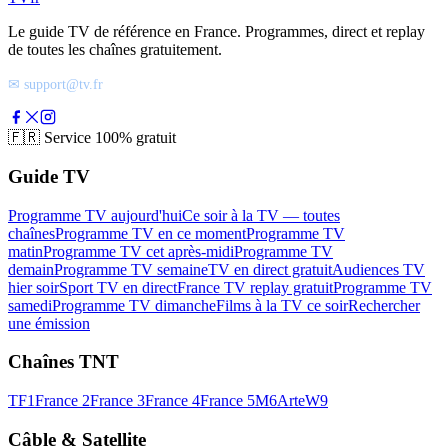
Le guide TV de référence en France. Programmes, direct et replay
de toutes les chaînes gratuitement.
✉ support@tv.fr
🇫🇷
Service 100% gratuit
Guide TV
Programme TV aujourd'hui
Ce soir à la TV — toutes
chaînes
Programme TV en ce moment
Programme TV
matin
Programme TV cet après-midi
Programme TV
demain
Programme TV semaine
TV en direct gratuit
Audiences TV
hier soir
Sport TV en direct
France TV replay gratuit
Programme TV
samedi
Programme TV dimanche
Films à la TV ce soir
Rechercher
une émission
Chaînes TNT
TF1
France 2
France 3
France 4
France 5
M6
Arte
W9
Câble & Satellite