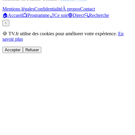
Mentions légales
Confidentialité
À propos
Contact
🏠
Accueil
📺
Programme
🌙
Ce soir
🔴
Direct
🔍
Recherche
↑
🍪 TV.fr utilise des cookies pour améliorer votre expérience.
En
savoir plus
Accepter
Refuser