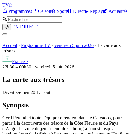
TV
fr
📺 Programmes
🌙 Ce soir
⚽ Sport
🔴 Direct
▶ Replay
📰 Actualités
🔍
EN DIRECT
🌙
Accueil
›
Programme TV
›
vendredi 5 juin 2026
›
La carte aux
trésors
France 3
22h30
–
00h30
·
vendredi 5 juin 2026
La carte aux trésors
Divertissement
20.1.
-
Tout
Synopsis
Cyril Féraud et toute l'équipe se rendent dans le Calvados, pour
partir à la découverte des trésors de la Côte Fleurie et du Pays
d'Auge. La zone de jeu s'étend de Cabourg à l'ouest jusqu'à
l'embouchure de la Seine à l'est, en passant par Lisieux et Honfleur,