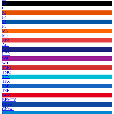
C+
C+
F4
F4
F5
F5
M6
M6
Arte
Arte
LCP
LCP
W9
W9
TMC
TMC
TFX
TFX
TSF
TSF
BFMT
BFMTV
CNew
CNews
LCI