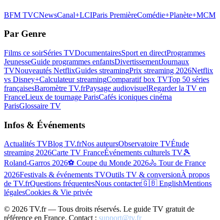
BFM TV
CNews
Canal+
LCI
Paris Première
Comédie+
Planète+
MCM
Par Genre
Films ce soir
Séries TV
Documentaires
Sport en direct
Programmes
Jeunesse
Guide programmes enfants
Divertissement
Journaux
TV
Nouveautés Netflix
Guides streaming
Prix streaming 2026
Netflix
vs Disney+
Calculateur streaming
Comparatif box TV
Top 50 séries
françaises
Baromètre TV.fr
Paysage audiovisuel
Regarder la TV en
France
Lieux de tournage Paris
Cafés iconiques cinéma
Paris
Glossaire TV
Infos & Événements
Actualités TV
Blog TV.fr
Nos auteurs
Observatoire TV
Étude
streaming 2026
Carte TV France
Événements culturels TV
🎾
Roland-Garros 2026
⚽ Coupe du Monde 2026
🚴 Tour de France
2026
Festivals & événements TV
Outils TV & conversion
À propos
de TV.fr
Questions fréquentes
Nous contacter
🇬🇧 English
Mentions
légales
Cookies & Vie privée
©
2026
TV.fr — Tous droits réservés. Le guide TV gratuit de
référence en France. Contact :
support@tv.fr