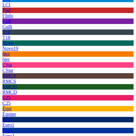
LCI
FInf
FInfo
Gull
Gulli
T18
T18
Novo
Novo19
6ter
6ter
CSta
CStar
RMCS
RMCS
RMCD
RMCD
C25
C25
Équi
Équipe
Euro
Euro1
Euro
Euro2