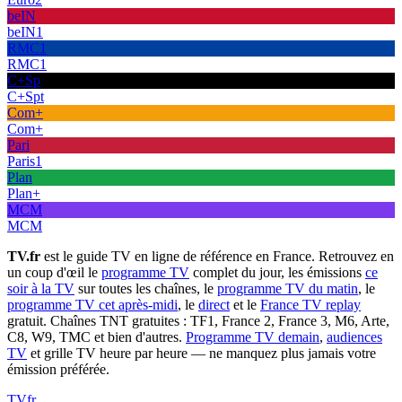
beIN
beIN1
RMC1
RMC1
C+Sp
C+Spt
Com+
Com+
Pari
Paris1
Plan
Plan+
MCM
MCM
TV.fr
est le guide TV en ligne de référence en France. Retrouvez en
un coup d'œil le
programme TV
complet du jour, les émissions
ce
soir à la TV
sur toutes les chaînes, le
programme TV du matin
, le
programme TV cet après-midi
, le
direct
et le
France TV replay
gratuit. Chaînes TNT gratuites : TF1, France 2, France 3, M6, Arte,
C8, W9, TMC et bien d'autres.
Programme TV demain
,
audiences
TV
et grille TV heure par heure — ne manquez plus jamais votre
émission préférée.
TV
fr