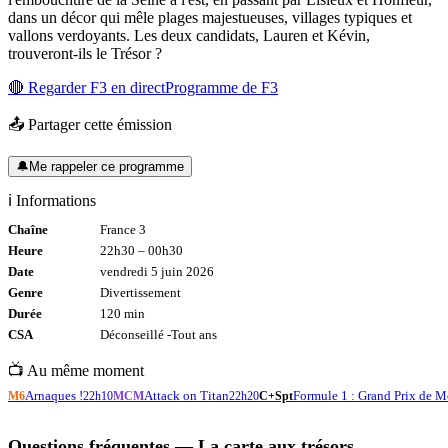
dans un décor qui mêle plages majestueuses, villages typiques et
vallons verdoyants. Les deux candidats, Lauren et Kévin,
trouveront-ils le Trésor ?
🔴 Regarder
F3
en direct
Programme de
F3
📤 Partager cette émission
🔔
Me rappeler ce programme
ℹ️ Informations
Chaîne
France 3
Heure
22h30
–
00h30
Date
vendredi 5 juin 2026
Genre
Divertissement
Durée
120
min
CSA
Déconseillé -
Tout
ans
📺 Au même moment
Arnaques !
Attack on Titan
Formule 1 : Grand Prix de 
M6
22h10
MCM
22h20
C+Spt
Questions fréquentes —
La carte aux trésors