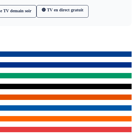
🔴 TV en direct gratuit
e TV demain soir