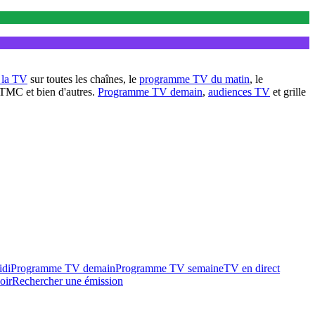
à la TV
sur toutes les chaînes, le
programme TV du matin
, le
 TMC et bien d'autres.
Programme TV demain
,
audiences TV
et grille
idi
Programme TV demain
Programme TV semaine
TV en direct
oir
Rechercher une émission