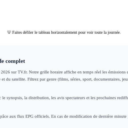
les
gendarmes
documentai
amme
06h00
Good Morning Busin
💡 Faites défiler le tableau horizontalement pour voir toute la journée.
e complet
n 2026
sur TV.fr. Notre grille horaire affiche en temps réel les émission
t du satellite. Filtrez par genre (films, séries, sport, documentaires, 
 le synopsis, la distribution, les avis spectateurs et les prochaines re
 grâce aux flux EPG officiels. En cas de modification de dernière minut