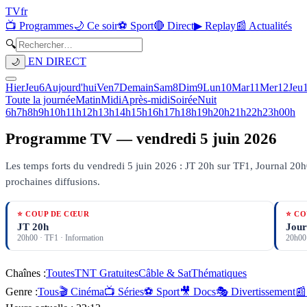
TV
fr
📺 Programmes
🌙 Ce soir
⚽ Sport
🔴 Direct
▶ Replay
📰 Actualités
🔍
EN DIRECT
🌙
Hier
Jeu
6
Aujourd'hui
Ven
7
Demain
Sam
8
Dim
9
Lun
10
Mar
11
Mer
12
Jeu
Toute la journée
Matin
Midi
Après-midi
Soirée
Nuit
6h
7h
8h
9h
10h
11h
12h
13h
14h
15h
16h
17h
18h
19h
20h
21h
22h
23h
00h
Programme TV —
vendredi 5 juin 2026
Les temps forts du vendredi 5 juin 2026 : JT 20h sur TF1, Journal 20h0
prochaines diffusions.
⭐ COUP DE CŒUR
⭐ CO
JT 20h
Jour
20h00
·
TF1
· Information
20h00
Chaînes :
Toutes
TNT Gratuites
Câble & Sat
Thématiques
Genre :
Tous
🎬 Cinéma
📺 Séries
⚽ Sport
🎥 Docs
🎭 Divertissement
📰