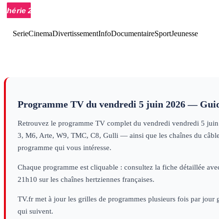
00h10
Faites entrer
01h26
Programmes de la nuit
progr
l'accusé
magazine
Serie
Cinema
Divertissement
Info
Documentaire
Sport
Jeunesse
Programme TV du
vendredi 5 juin 2026
— Guid
Retrouvez le programme TV complet du
vendredi
vendredi 5 jui
3, M6, Arte, W9, TMC, C8, Gulli — ainsi que les chaînes du câble e
programme qui vous intéresse.
Chaque programme est cliquable : consultez la fiche détaillée avec
21h10 sur les chaînes hertziennes françaises.
TV.fr met à jour les grilles de programmes plusieurs fois par jour
qui suivent.