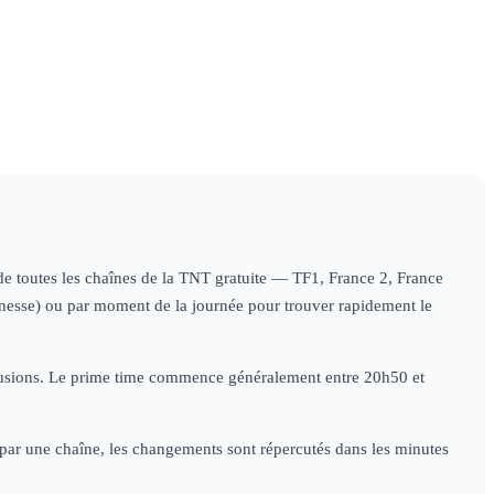
re
ess
magazine
09h00
Le zoo du Bronx
×
5
documentaire
s de toutes les chaînes de la TNT gratuite — TF1, France 2, France
jeunesse) ou par moment de la journée pour trouver rapidement le
diffusions. Le prime time commence généralement entre 20h50 et
e par une chaîne, les changements sont répercutés dans les minutes