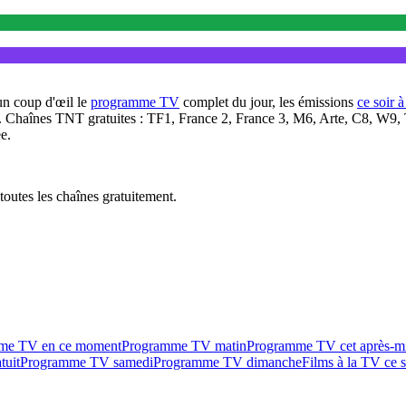
un coup d'œil le
programme TV
complet du jour, les émissions
ce soir 
. Chaînes TNT gratuites : TF1, France 2, France 3, M6, Arte, C8, W9,
e.
outes les chaînes gratuitement.
me TV en ce moment
Programme TV matin
Programme TV cet après-m
tuit
Programme TV samedi
Programme TV dimanche
Films à la TV ce s