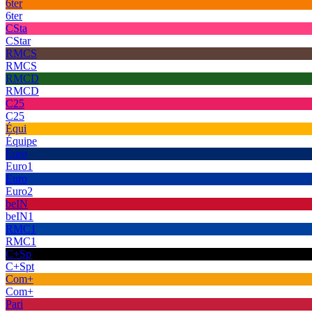
6ter
6ter
CSta
CStar
RMCS
RMCS
RMCD
RMCD
C25
C25
Équi
Équipe
Euro
Euro1
Euro
Euro2
beIN
beIN1
RMC1
RMC1
C+Sp
C+Spt
Com+
Com+
Pari