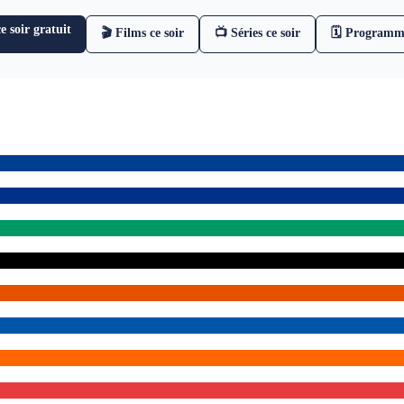
 soir gratuit
🎬 Films ce soir
📺 Séries ce soir
🗓 Programm