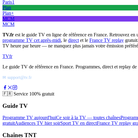
Paris1
Plan
Plan+
MCM
MCM
TV.fr
est le guide TV en ligne de référence en France. Retrouvez en 
programme TV cet après-midi
, le
direct
et le
France TV replay
gratuit
TV heure par heure — ne manquez plus jamais votre émission préféré
TV
fr
Le guide TV de référence en France. Programmes, direct et replay de t
✉ support@tv.fr
🇫🇷
Service 100% gratuit
Guide TV
Programme TV aujourd'hui
Ce soir à la TV — toutes chaînes
Program
gratuit
Audiences TV hier soir
Sport TV en direct
France TV replay gra
Chaînes TNT