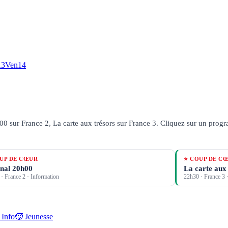
13
Ven
14
0 sur France 2, La carte aux trésors sur France 3.
Cliquez sur un progra
UP DE CŒUR
⭐ COUP DE C
nal 20h00
La carte aux
·
France 2
· Information
22h30
·
France 3
·
 Info
🧒 Jeunesse