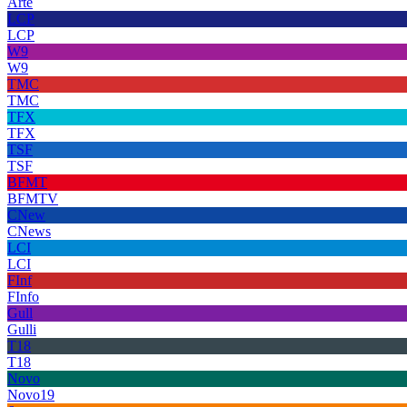
Arte
LCP
LCP
W9
W9
TMC
TMC
TFX
TFX
TSF
TSF
BFMT
BFMTV
CNew
CNews
LCI
LCI
FInf
FInfo
Gull
Gulli
T18
T18
Novo
Novo19