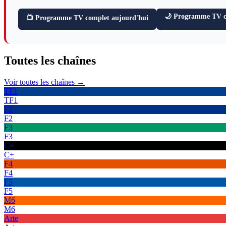
🌙 Programme TV ce
📺 Programme TV complet aujourd'hui
Toutes les
chaînes
Voir toutes les chaînes →
TF1
TF1
F2
F2
F3
F3
C+
C+
F4
F4
F5
F5
M6
M6
Arte