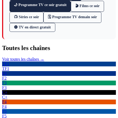
🌙 Programme TV ce soir gratuit
🎬 Films ce soir
📺 Séries ce soir
🗓 Programme TV demain soir
🔴 TV en direct gratuit
Toutes les
chaînes
Voir toutes les chaînes →
TF1
TF1
F2
F2
F3
F3
C+
C+
F4
F4
F5
F5