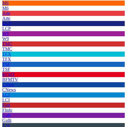
M6
M6
Arte
Arte
LCP
LCP
W9
W9
TMC
TMC
TFX
TFX
TSF
TSF
BFMT
BFMTV
CNew
CNews
LCI
LCI
FInf
FInfo
Gull
Gulli
T18