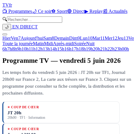
TV
fr
📺 Programmes
🌙 Ce soir
⚽ Sport
🔴 Direct
▶ Replay
📰 Actualités
🔍
EN DIRECT
🌙
Hier
Ven
7
Aujourd'hui
Sam
8
Demain
Dim
9
Lun
10
Mar
11
Mer
12
Jeu
13
Ve
Toute la journée
Matin
Midi
Après-midi
Soirée
Nuit
6h
7h
8h
9h
10h
11h
12h
13h
14h
15h
16h
17h
18h
19h
20h
21h
22h
23h
00h
Programme TV —
vendredi 5 juin 2026
Les temps forts du vendredi 5 juin 2026 : JT 20h sur TF1, Journal
20h00 sur France 2, La carte aux trésors sur France 3.
Cliquez sur un
programme pour consulter sa fiche complète, la distribution et les
prochaines diffusions.
⭐ COUP DE CŒUR
JT 20h
20h00
·
TF1
· Information
⭐ COUP DE CŒUR