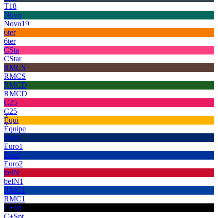
T18
Novo
Novo19
6ter
6ter
CSta
CStar
RMCS
RMCS
RMCD
RMCD
C25
C25
Équi
Équipe
Euro
Euro1
Euro
Euro2
beIN
beIN1
RMC1
RMC1
C+Sp
C+Spt