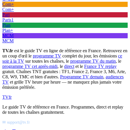
Com+
Com+
Pari
Paris1
Plan
Plan+
MCM
MCM
TV.fr
est le guide TV en ligne de référence en France. Retrouvez en
un coup d'œil le
programme TV
complet du jour, les émissions
ce
soir à la TV
sur toutes les chaînes, le
programme TV du matin
, le
programme TV cet après-midi
, le
direct
et le
France TV replay
gratuit. Chaînes TNT gratuites : TF1, France 2, France 3, M6, Arte,
C8, W9, TMC et bien d'autres.
Programme TV demain
,
audiences
TV
et grille TV heure par heure — ne manquez plus jamais votre
émission préférée.
TV
fr
Le guide TV de référence en France. Programmes, direct et replay
de toutes les chaînes gratuitement.
✉ support@tv.fr