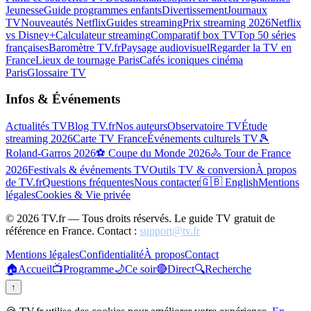
Jeunesse
Guide programmes enfants
Divertissement
Journaux
TV
Nouveautés Netflix
Guides streaming
Prix streaming 2026
Netflix
vs Disney+
Calculateur streaming
Comparatif box TV
Top 50 séries
françaises
Baromètre TV.fr
Paysage audiovisuel
Regarder la TV en
France
Lieux de tournage Paris
Cafés iconiques cinéma
Paris
Glossaire TV
Infos & Événements
Actualités TV
Blog TV.fr
Nos auteurs
Observatoire TV
Étude
streaming 2026
Carte TV France
Événements culturels TV
🎾
Roland-Garros 2026
⚽ Coupe du Monde 2026
🚴 Tour de France
2026
Festivals & événements TV
Outils TV & conversion
À propos
de TV.fr
Questions fréquentes
Nous contacter
🇬🇧 English
Mentions
légales
Cookies & Vie privée
©
2026
TV.fr — Tous droits réservés. Le guide TV gratuit de
référence en France. Contact :
support@tv.fr
Mentions légales
Confidentialité
À propos
Contact
🏠
Accueil
📺
Programme
🌙
Ce soir
🔴
Direct
🔍
Recherche
↑