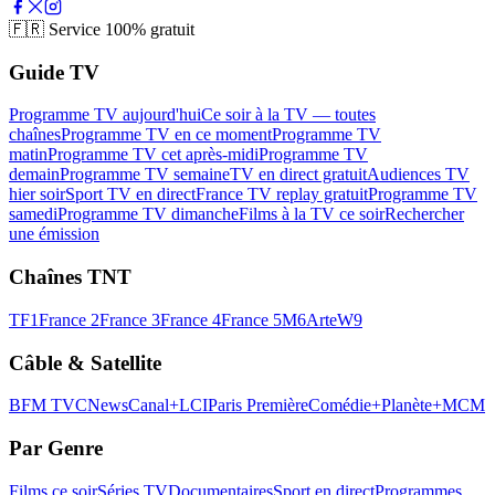
🇫🇷
Service 100% gratuit
Guide TV
Programme TV aujourd'hui
Ce soir à la TV — toutes
chaînes
Programme TV en ce moment
Programme TV
matin
Programme TV cet après-midi
Programme TV
demain
Programme TV semaine
TV en direct gratuit
Audiences TV
hier soir
Sport TV en direct
France TV replay gratuit
Programme TV
samedi
Programme TV dimanche
Films à la TV ce soir
Rechercher
une émission
Chaînes TNT
TF1
France 2
France 3
France 4
France 5
M6
Arte
W9
Câble & Satellite
BFM TV
CNews
Canal+
LCI
Paris Première
Comédie+
Planète+
MCM
Par Genre
Films ce soir
Séries TV
Documentaires
Sport en direct
Programmes