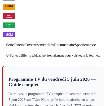
00h43
Les Goldberg - Saison
02h49
Drôle
10
×
6
série
filles
decouv
00h55
Winnie the Pooh :
02h40
Program
Blood and Honey 2
cinéma
00h55
Les combattants du
02h31
Vie et dest
ciel - Saison 9
×
2
decouverte
d'URSS
decouver
01h00
Made in
02h00
Best
03h00
Cl
France
musique
of
musique
Serie
Cinema
Divertissement
Info
Documentaire
Sport
Jeunesse
💡 Faites défiler le tableau horizontalement pour voir toute la journée.
Programme TV du
vendredi 5 juin 2026
—
Guide complet
Retrouvez le programme TV complet du
vendredi
vendredi
5 juin 2026
sur TV.fr. Notre grille horaire affiche en temps
réel les émissions de toutes les chaînes de la TNT gratuite —