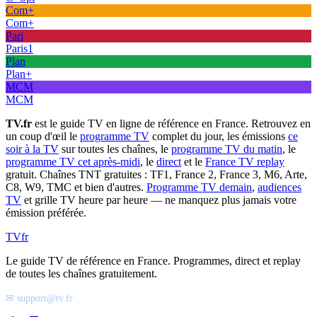
Com+
Com+
Pari
Paris1
Plan
Plan+
MCM
MCM
TV.fr
est le guide TV en ligne de référence en France. Retrouvez en
un coup d'œil le
programme TV
complet du jour, les émissions
ce
soir à la TV
sur toutes les chaînes, le
programme TV du matin
, le
programme TV cet après-midi
, le
direct
et le
France TV replay
gratuit. Chaînes TNT gratuites : TF1, France 2, France 3, M6, Arte,
C8, W9, TMC et bien d'autres.
Programme TV demain
,
audiences
TV
et grille TV heure par heure — ne manquez plus jamais votre
émission préférée.
TV
fr
Le guide TV de référence en France. Programmes, direct et replay
de toutes les chaînes gratuitement.
✉ support@tv.fr