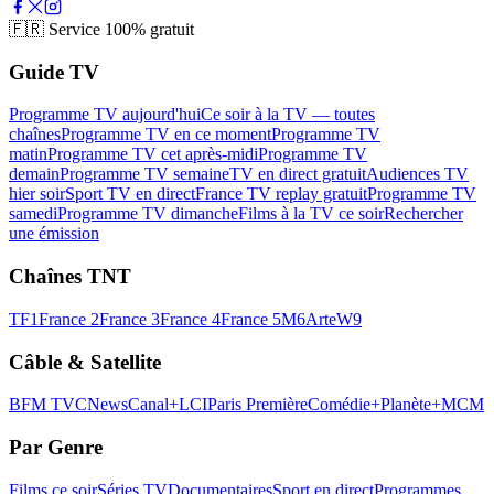
🇫🇷
Service 100% gratuit
Guide TV
Programme TV aujourd'hui
Ce soir à la TV — toutes
chaînes
Programme TV en ce moment
Programme TV
matin
Programme TV cet après-midi
Programme TV
demain
Programme TV semaine
TV en direct gratuit
Audiences TV
hier soir
Sport TV en direct
France TV replay gratuit
Programme TV
samedi
Programme TV dimanche
Films à la TV ce soir
Rechercher
une émission
Chaînes TNT
TF1
France 2
France 3
France 4
France 5
M6
Arte
W9
Câble & Satellite
BFM TV
CNews
Canal+
LCI
Paris Première
Comédie+
Planète+
MCM
Par Genre
Films ce soir
Séries TV
Documentaires
Sport en direct
Programmes