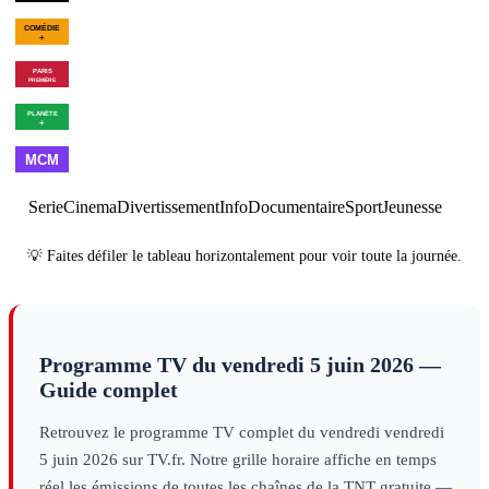
00h43
Les Goldberg - Saison
02h49
Drôle
10
×
6
série
filles
decouv
00h55
Winnie the Pooh :
02h40
Program
Blood and Honey 2
cinéma
00h55
Les combattants du
02h31
Vie et dest
ciel - Saison 9
×
2
decouverte
d'URSS
decouver
01h00
Made in
02h00
Best
03h00
Cl
France
musique
of
musique
Serie
Cinema
Divertissement
Info
Documentaire
Sport
Jeunesse
💡 Faites défiler le tableau horizontalement pour voir toute la journée.
Programme TV du
vendredi 5 juin 2026
—
Guide complet
Retrouvez le programme TV complet du
vendredi
vendredi
5 juin 2026
sur TV.fr. Notre grille horaire affiche en temps
réel les émissions de toutes les chaînes de la TNT gratuite —