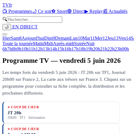
TV
fr
📺 Programmes
🌙 Ce soir
⚽ Sport
🔴 Direct
▶ Replay
📰 Actualités
🔍
EN DIRECT
🌙
Hier
Sam
8
Aujourd'hui
Dim
9
Demain
Lun
10
Mar
11
Mer
12
Jeu
13
Ven
14
S
Toute la journée
Matin
Midi
Après-midi
Soirée
Nuit
6h
7h
8h
9h
10h
11h
12h
13h
14h
15h
16h
17h
18h
19h
20h
21h
22h
23h
00h
Programme TV —
vendredi 5 juin 2026
Les temps forts du vendredi 5 juin 2026 : JT 20h sur TF1, Journal
20h00 sur France 2, La carte aux trésors sur France 3.
Cliquez sur un
programme pour consulter sa fiche complète, la distribution et les
prochaines diffusions.
⭐ COUP DE CŒUR
JT 20h
20h00
·
TF1
· Information
⭐ COUP DE CŒUR