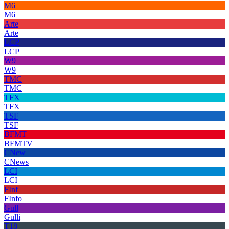
M6
M6
Arte
Arte
LCP
LCP
W9
W9
TMC
TMC
TFX
TFX
TSF
TSF
BFMT
BFMTV
CNew
CNews
LCI
LCI
FInf
FInfo
Gull
Gulli
T18