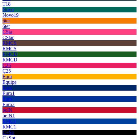
T18
Novo
Novo19
6ter
6ter
CSta
CStar
RMCS
RMCS
RMCD
RMCD
C25
C25
Équi
Équipe
Euro
Euro1
Euro
Euro2
beIN
beIN1
RMC1
RMC1
C+Sp
C+Spt