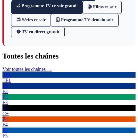
🌙 Programme TV ce soir gratuit
🎬 Films ce soir
📺 Séries ce soir
🗓 Programme TV demain soir
🔴 TV en direct gratuit
Toutes les
chaînes
Voir toutes les chaînes →
TF1
TF1
F2
F2
F3
F3
C+
C+
F4
F4
F5
F5