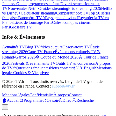
Jeunesse
Guide programmes enfants
Divertissement
Journaux
TV
Nouveautés Netflix
Guides streaming
Prix streaming 2026
Netflix
vs Disney+
Calculateur streaming
Comparatif box TV
Top 50 séries
françaises
Baromètre TV.fr
Paysage audiovisuel
Regarder la TV en
France
Lieux de tournage Paris
Cafés iconiques cinéma
Paris
Glossaire TV
Infos & Événements
Actualités TV
Blog TV.fr
Nos auteurs
Observatoire TV
Étude
streaming 2026
Carte TV France
Événements culturels TV
🎾
Roland-Garros 2026
⚽ Coupe du Monde 2026
🚴 Tour de France
2026
Festivals & événements TV
Outils TV & conversion
À propos
de TV.fr
Questions fréquentes
Nous contacter
🇬🇧 English
Mentions
légales
Cookies & Vie privée
©
2026
TV.fr — Tous droits réservés. Le guide TV gratuit de
référence en France. Contact :
support@tv.fr
Mentions légales
Confidentialité
À propos
Contact
🏠
Accueil
📺
Programme
🌙
Ce soir
🔴
Direct
🔍
Recherche
↑