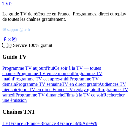
TV
fr
Le guide TV de référence en France. Programmes, direct et replay
de toutes les chaînes gratuitement.
✉ support@tv.fr
🇫🇷
Service 100% gratuit
Guide TV
Programme TV aujourd'hui
Ce soir à la TV — toutes
chaînes
Programme TV en ce moment
Programme TV
matin
Programme TV cet après-midi
Programme TV
demain
Programme TV semaine
TV en direct gratuit
Audiences TV
hier soir
Sport TV en direct
France TV replay gratuit
Programme TV
samedi
Programme TV dimanche
Films à la TV ce soir
Rechercher
une émission
Chaînes TNT
TF1
France 2
France 3
France 4
France 5
M6
Arte
W9