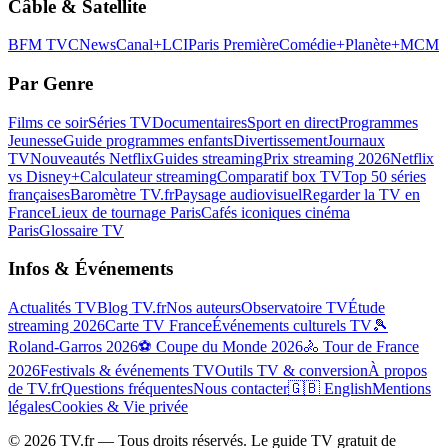
Câble & Satellite
BFM TV
CNews
Canal+
LCI
Paris Première
Comédie+
Planète+
MCM
Par Genre
Films ce soir
Séries TV
Documentaires
Sport en direct
Programmes
Jeunesse
Guide programmes enfants
Divertissement
Journaux
TV
Nouveautés Netflix
Guides streaming
Prix streaming 2026
Netflix
vs Disney+
Calculateur streaming
Comparatif box TV
Top 50 séries
françaises
Baromètre TV.fr
Paysage audiovisuel
Regarder la TV en
France
Lieux de tournage Paris
Cafés iconiques cinéma
Paris
Glossaire TV
Infos & Événements
Actualités TV
Blog TV.fr
Nos auteurs
Observatoire TV
Étude
streaming 2026
Carte TV France
Événements culturels TV
🎾
Roland-Garros 2026
⚽ Coupe du Monde 2026
🚴 Tour de France
2026
Festivals & événements TV
Outils TV & conversion
À propos
de TV.fr
Questions fréquentes
Nous contacter
🇬🇧 English
Mentions
légales
Cookies & Vie privée
©
2026
TV.fr — Tous droits réservés. Le guide TV gratuit de