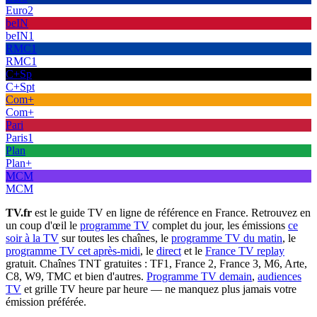
Euro2
beIN
beIN1
RMC1
RMC1
C+Sp
C+Spt
Com+
Com+
Pari
Paris1
Plan
Plan+
MCM
MCM
TV.fr
est le guide TV en ligne de référence en France. Retrouvez en
un coup d'œil le
programme TV
complet du jour, les émissions
ce
soir à la TV
sur toutes les chaînes, le
programme TV du matin
, le
programme TV cet après-midi
, le
direct
et le
France TV replay
gratuit. Chaînes TNT gratuites : TF1, France 2, France 3, M6, Arte,
C8, W9, TMC et bien d'autres.
Programme TV demain
,
audiences
TV
et grille TV heure par heure — ne manquez plus jamais votre
émission préférée.