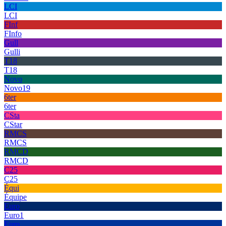
LCI
LCI
FInf
FInfo
Gull
Gulli
T18
T18
Novo
Novo19
6ter
6ter
CSta
CStar
RMCS
RMCS
RMCD
RMCD
C25
C25
Équi
Équipe
Euro
Euro1
Euro