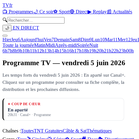
TV
fr
📺 Programmes
🌙 Ce soir
⚽ Sport
🔴 Direct
▶ Replay
📰 Actualités
🔍
EN DIRECT
🌙
Hier
Jeu
6
Aujourd'hui
Ven
7
Demain
Sam
8
Dim
9
Lun
10
Mar
11
Mer
12
Jeu
Toute la journée
Matin
Midi
Après-midi
Soirée
Nuit
6h
7h
8h
9h
10h
11h
12h
13h
14h
15h
16h
17h
18h
19h
20h
21h
22h
23h
00h
Programme TV —
vendredi 5 juin 2026
Les temps forts du vendredi 5 juin 2026 : En aparté sur Canal+.
Cliquez sur un programme pour consulter sa fiche complète, la
distribution et les prochaines diffusions.
⭐ COUP DE CŒUR
En aparté
20h31
·
Canal+
· Programme
Chaînes :
Toutes
TNT Gratuites
Câble & Sat
Thématiques