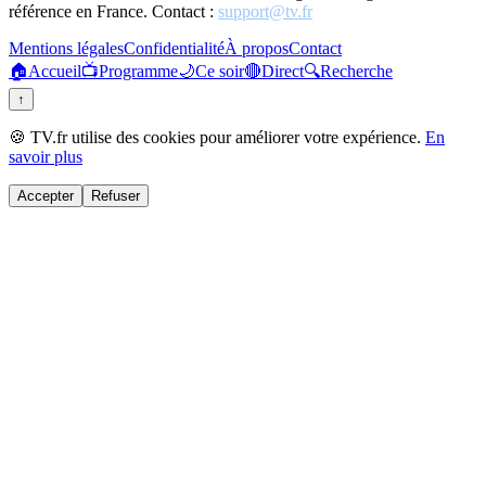
référence en France. Contact :
support@tv.fr
Mentions légales
Confidentialité
À propos
Contact
🏠
Accueil
📺
Programme
🌙
Ce soir
🔴
Direct
🔍
Recherche
↑
🍪 TV.fr utilise des cookies pour améliorer votre expérience.
En
savoir plus
Accepter
Refuser