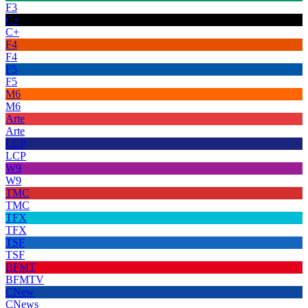
F3
C+
C+
F4
F4
F5
F5
M6
M6
Arte
Arte
LCP
LCP
W9
W9
TMC
TMC
TFX
TFX
TSF
TSF
BFMT
BFMTV
CNew
CNews