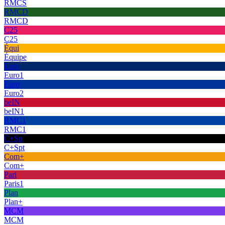
RMCS
RMCD
RMCD
C25
C25
Équi
Équipe
Euro
Euro1
Euro
Euro2
beIN
beIN1
RMC1
RMC1
C+Sp
C+Spt
Com+
Com+
Pari
Paris1
Plan
Plan+
MCM
MCM