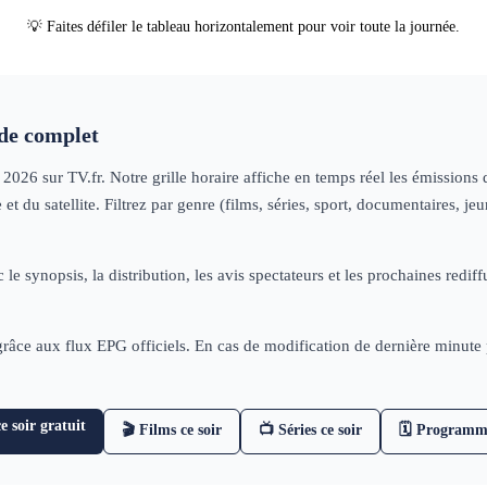
💡 Faites défiler le tableau horizontalement pour voir toute la journée.
e complet
n 2026
sur TV.fr. Notre grille horaire affiche en temps réel les émission
t du satellite. Filtrez par genre (films, séries, sport, documentaires, 
 le synopsis, la distribution, les avis spectateurs et les prochaines re
 grâce aux flux EPG officiels. En cas de modification de dernière minut
 soir gratuit
🎬 Films ce soir
📺 Séries ce soir
🗓 Programm