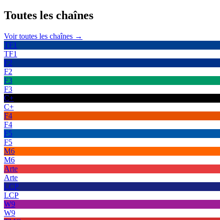
Toutes les
chaînes
Voir toutes les chaînes →
TF1
TF1
F2
F2
F3
F3
C+
C+
F4
F4
F5
F5
M6
M6
Arte
Arte
LCP
LCP
W9
W9