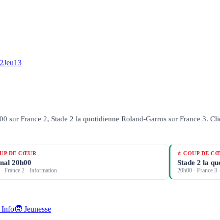
2
Jeu
13
00 sur France 2, Stade 2 la quotidienne Roland-Garros sur France 3.
Cli
UP DE CŒUR
⭐ COUP DE C
nal 20h00
Stade 2 la q
·
France 2
· Information
20h00
·
France 3
·
 Info
🧒 Jeunesse