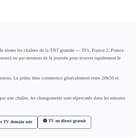
(1/4)
doc
S1
S1
histoire
(1/4)
doc
(2/4)
histoire
histo
s de toutes les chaînes de la TNT gratuite — TF1, France 2, France
jeunesse) ou par moment de la journée pour trouver rapidement le
diffusions. Le prime time commence généralement entre 20h50 et
e par une chaîne, les changements sont répercutés dans les minutes
🔴 TV en direct gratuit
e TV demain soir