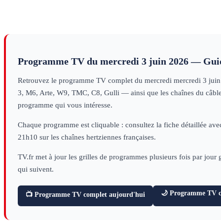
S11
S8
1
decouverte
(1/2)
doc
(nï¿œ5)
doc
(nï¿œ4)
doc
histoire
sciences
sciences
Programme TV du
mercredi 3 juin 2026
— Guid
Retrouvez le programme TV complet du
mercredi
mercredi 3 jui
3, M6, Arte, W9, TMC, C8, Gulli — ainsi que les chaînes du câble e
programme qui vous intéresse.
Chaque programme est cliquable : consultez la fiche détaillée avec
21h10 sur les chaînes hertziennes françaises.
TV.fr met à jour les grilles de programmes plusieurs fois par jour
qui suivent.
🌙 Programme TV ce
📺 Programme TV complet aujourd'hui