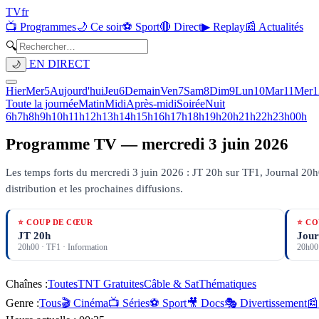
TV
fr
📺 Programmes
🌙 Ce soir
⚽ Sport
🔴 Direct
▶ Replay
📰 Actualités
🔍
EN DIRECT
🌙
Hier
Mer
5
Aujourd'hui
Jeu
6
Demain
Ven
7
Sam
8
Dim
9
Lun
10
Mar
11
Mer
1
Toute la journée
Matin
Midi
Après-midi
Soirée
Nuit
6h
7h
8h
9h
10h
11h
12h
13h
14h
15h
16h
17h
18h
19h
20h
21h
22h
23h
00h
Programme TV —
mercredi 3 juin 2026
Les temps forts du mercredi 3 juin 2026 : JT 20h sur TF1, Journal 20h
distribution et les prochaines diffusions.
⭐ COUP DE CŒUR
⭐ CO
JT 20h
Jour
20h00
·
TF1
· Information
20h00
Chaînes :
Toutes
TNT Gratuites
Câble & Sat
Thématiques
Genre :
Tous
🎬 Cinéma
📺 Séries
⚽ Sport
🎥 Docs
🎭 Divertissement
📰