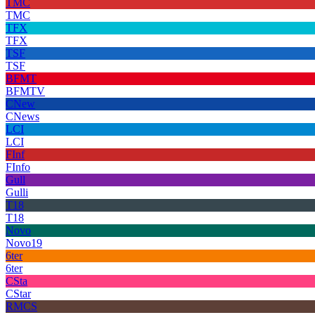
TMC
TMC
TFX
TFX
TSF
TSF
BFMT
BFMTV
CNew
CNews
LCI
LCI
FInf
FInfo
Gull
Gulli
T18
T18
Novo
Novo19
6ter
6ter
CSta
CStar
RMCS