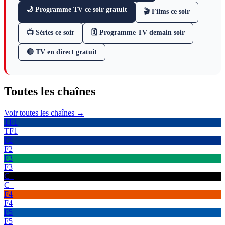
🌙 Programme TV ce soir gratuit
🎬 Films ce soir
📺 Séries ce soir
🗓 Programme TV demain soir
🔴 TV en direct gratuit
Toutes les
chaînes
Voir toutes les chaînes →
TF1
TF1
F2
F2
F3
F3
C+
C+
F4
F4
F5
F5