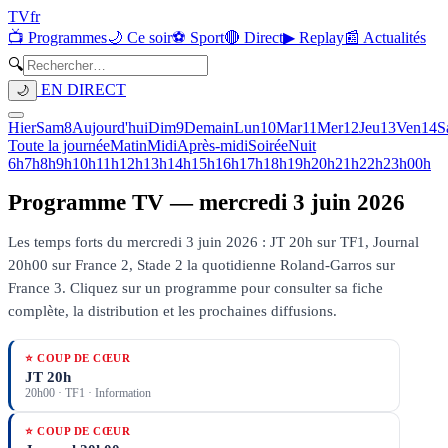
TV
fr
📺 Programmes
🌙 Ce soir
⚽ Sport
🔴 Direct
▶ Replay
📰 Actualités
🔍
EN DIRECT
🌙
Hier
Sam
8
Aujourd'hui
Dim
9
Demain
Lun
10
Mar
11
Mer
12
Jeu
13
Ven
14
S
Toute la journée
Matin
Midi
Après-midi
Soirée
Nuit
6h
7h
8h
9h
10h
11h
12h
13h
14h
15h
16h
17h
18h
19h
20h
21h
22h
23h
00h
Programme TV —
mercredi 3 juin 2026
Les temps forts du mercredi 3 juin 2026 : JT 20h sur TF1, Journal
20h00 sur France 2, Stade 2 la quotidienne Roland-Garros sur
France 3.
Cliquez sur un programme pour consulter sa fiche
complète, la distribution et les prochaines diffusions.
⭐ COUP DE CŒUR
JT 20h
20h00
·
TF1
· Information
⭐ COUP DE CŒUR