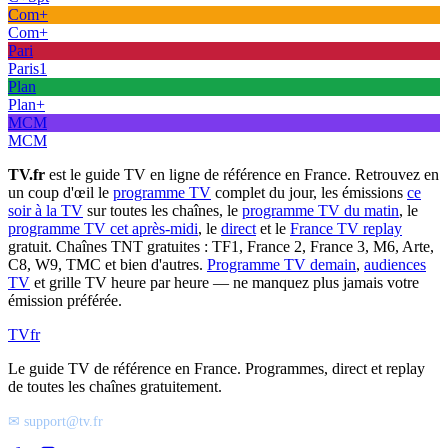
Com+
Com+
Pari
Paris1
Plan
Plan+
MCM
MCM
TV.fr
est le guide TV en ligne de référence en France. Retrouvez en
un coup d'œil le
programme TV
complet du jour, les émissions
ce
soir à la TV
sur toutes les chaînes, le
programme TV du matin
, le
programme TV cet après-midi
, le
direct
et le
France TV replay
gratuit. Chaînes TNT gratuites : TF1, France 2, France 3, M6, Arte,
C8, W9, TMC et bien d'autres.
Programme TV demain
,
audiences
TV
et grille TV heure par heure — ne manquez plus jamais votre
émission préférée.
TV
fr
Le guide TV de référence en France. Programmes, direct et replay
de toutes les chaînes gratuitement.
✉ support@tv.fr