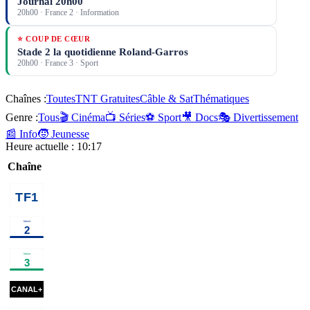
Journal 20h00
20h00
·
France 2
· Information
⭐ COUP DE CŒUR
Stade 2 la quotidienne Roland-Garros
20h00
·
France 3
· Sport
Chaînes :
Toutes
TNT Gratuites
Câble & Sat
Thématiques
Genre :
Tous
🎬 Cinéma
📺 Séries
⚽ Sport
🎥 Docs
🎭 Divertissement
📰 Info
🧒 Jeunesse
Heure actuelle :
10:17
Chaîne
00h35
Une famille
01h50
Programmes de la nuit
en or
programme
01h10
Les derniers secrets
02h50
Ça
de l'humanité
documentaire
commence
aujourd'hui
00h25
Le
00h50
01h05
Sur
Mémé
01h30
cinéma
50 ans de Numéro Un - Les
temps
les
Carpentier
programme
de
flots
cinéma
01h14
Sirât
cinéma
03h05
s'adorer
cinéma
feu
cin