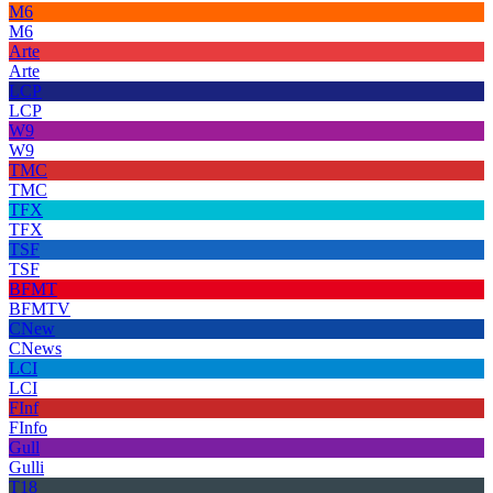
M6
M6
Arte
Arte
LCP
LCP
W9
W9
TMC
TMC
TFX
TFX
TSF
TSF
BFMT
BFMTV
CNew
CNews
LCI
LCI
FInf
FInfo
Gull
Gulli
T18