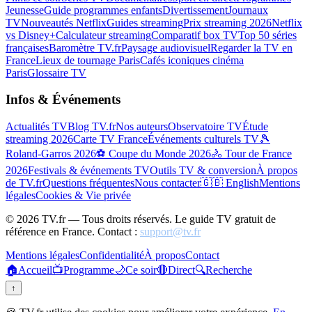
Jeunesse
Guide programmes enfants
Divertissement
Journaux
TV
Nouveautés Netflix
Guides streaming
Prix streaming 2026
Netflix
vs Disney+
Calculateur streaming
Comparatif box TV
Top 50 séries
françaises
Baromètre TV.fr
Paysage audiovisuel
Regarder la TV en
France
Lieux de tournage Paris
Cafés iconiques cinéma
Paris
Glossaire TV
Infos & Événements
Actualités TV
Blog TV.fr
Nos auteurs
Observatoire TV
Étude
streaming 2026
Carte TV France
Événements culturels TV
🎾
Roland-Garros 2026
⚽ Coupe du Monde 2026
🚴 Tour de France
2026
Festivals & événements TV
Outils TV & conversion
À propos
de TV.fr
Questions fréquentes
Nous contacter
🇬🇧 English
Mentions
légales
Cookies & Vie privée
©
2026
TV.fr — Tous droits réservés. Le guide TV gratuit de
référence en France. Contact :
support@tv.fr
Mentions légales
Confidentialité
À propos
Contact
🏠
Accueil
📺
Programme
🌙
Ce soir
🔴
Direct
🔍
Recherche
↑