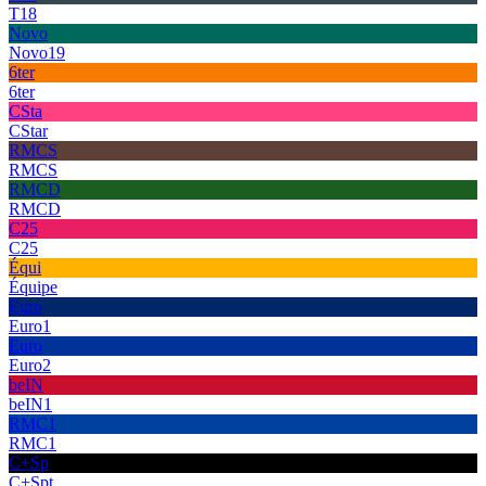
T18
Novo
Novo19
6ter
6ter
CSta
CStar
RMCS
RMCS
RMCD
RMCD
C25
C25
Équi
Équipe
Euro
Euro1
Euro
Euro2
beIN
beIN1
RMC1
RMC1
C+Sp
C+Spt