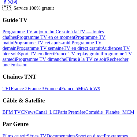
🇫🇷
Service 100% gratuit
Guide TV
Programme TV aujourd'hui
Ce soir à la TV — toutes
chaînes
Programme TV en ce moment
Programme TV
matin
Programme TV cet après-midi
Programme TV
demain
Programme TV semaine
TV en direct gratuit
Audiences TV
hier soir
Sport TV en direct
France TV replay gratuit
Programme TV
samedi
Programme TV dimanche
Films à la TV ce soir
Rechercher
une émission
Chaînes TNT
TF1
France 2
France 3
France 4
France 5
M6
Arte
W9
Câble & Satellite
BFM TV
CNews
Canal+
LCI
Paris Première
Comédie+
Planète+
MCM
Par Genre
Films ce soir
Séries TV
Documentaires
Sport en direct
Programmes