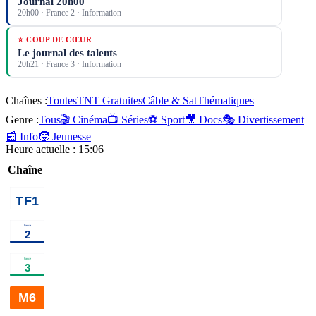
Journal 20h00
20h00
·
France 2
· Information
⭐ COUP DE CŒUR
Le journal des talents
20h21
·
France 3
· Information
Chaînes :
Toutes
TNT Gratuites
Câble & Sat
Thématiques
Genre :
Tous
🎬 Cinéma
📺 Séries
⚽ Sport
🎥 Docs
🎭 Divertissement
📰 Info
🧒 Jeunesse
Heure actuelle :
15:06
Chaîne