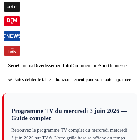
00h00
Edition
00h43
Edition de la nuit
×
6
information
de la
nuit
information
Serie
Cinema
Divertissement
Info
Documentaire
Sport
Jeunesse
💡 Faites défiler le tableau horizontalement pour voir toute la journée.
Programme TV du
mercredi 3 juin 2026
—
Guide complet
Retrouvez le programme TV complet du
mercredi
mercredi
3 juin 2026
sur TV.fr. Notre grille horaire affiche en temps