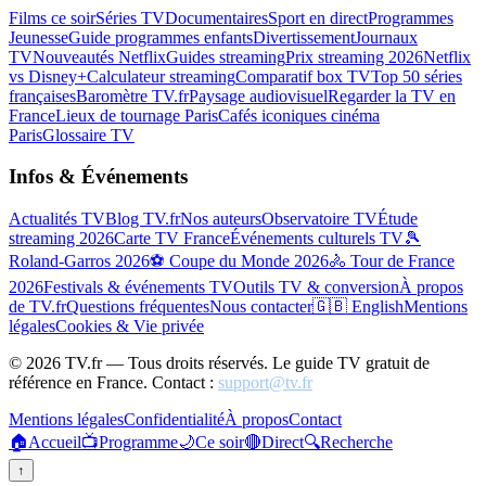
Films ce soir
Séries TV
Documentaires
Sport en direct
Programmes
Jeunesse
Guide programmes enfants
Divertissement
Journaux
TV
Nouveautés Netflix
Guides streaming
Prix streaming 2026
Netflix
vs Disney+
Calculateur streaming
Comparatif box TV
Top 50 séries
françaises
Baromètre TV.fr
Paysage audiovisuel
Regarder la TV en
France
Lieux de tournage Paris
Cafés iconiques cinéma
Paris
Glossaire TV
Infos & Événements
Actualités TV
Blog TV.fr
Nos auteurs
Observatoire TV
Étude
streaming 2026
Carte TV France
Événements culturels TV
🎾
Roland-Garros 2026
⚽ Coupe du Monde 2026
🚴 Tour de France
2026
Festivals & événements TV
Outils TV & conversion
À propos
de TV.fr
Questions fréquentes
Nous contacter
🇬🇧 English
Mentions
légales
Cookies & Vie privée
©
2026
TV.fr — Tous droits réservés. Le guide TV gratuit de
référence en France. Contact :
support@tv.fr
Mentions légales
Confidentialité
À propos
Contact
🏠
Accueil
📺
Programme
🌙
Ce soir
🔴
Direct
🔍
Recherche
↑