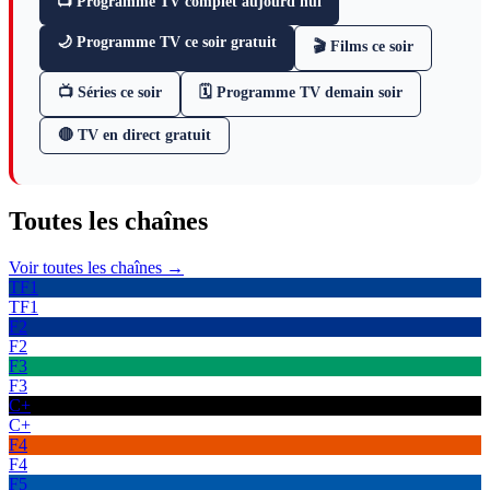
📺 Programme TV complet aujourd'hui
🌙 Programme TV ce soir gratuit
🎬 Films ce soir
📺 Séries ce soir
🗓 Programme TV demain soir
🔴 TV en direct gratuit
Toutes les
chaînes
Voir toutes les chaînes →
TF1
TF1
F2
F2
F3
F3
C+
C+
F4
F4
F5