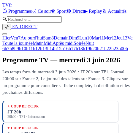
TV
fr
📺 Programmes
🌙 Ce soir
⚽ Sport
🔴 Direct
▶ Replay
📰 Actualités
🔍
EN DIRECT
🌙
Hier
Ven
7
Aujourd'hui
Sam
8
Demain
Dim
9
Lun
10
Mar
11
Mer
12
Jeu
13
Ve
Toute la journée
Matin
Midi
Après-midi
Soirée
Nuit
6h
7h
8h
9h
10h
11h
12h
13h
14h
15h
16h
17h
18h
19h
20h
21h
22h
23h
00h
Programme TV —
mercredi 3 juin 2026
Les temps forts du mercredi 3 juin 2026 : JT 20h sur TF1, Journal
20h00 sur France 2, Le journal des talents sur France 3.
Cliquez sur
un programme pour consulter sa fiche complète, la distribution et les
prochaines diffusions.
⭐ COUP DE CŒUR
JT 20h
20h00
·
TF1
· Information
⭐ COUP DE CŒUR