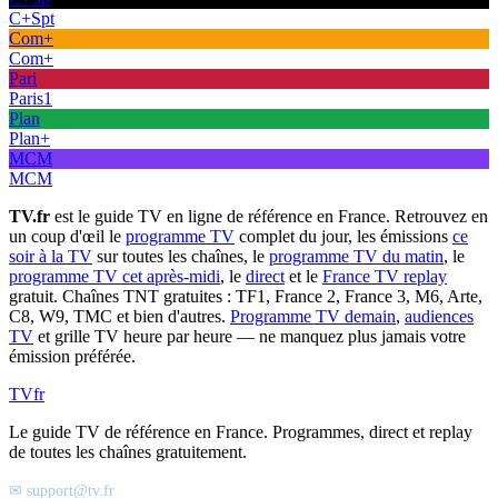
C+Spt
Com+
Com+
Pari
Paris1
Plan
Plan+
MCM
MCM
TV.fr
est le guide TV en ligne de référence en France. Retrouvez en
un coup d'œil le
programme TV
complet du jour, les émissions
ce
soir à la TV
sur toutes les chaînes, le
programme TV du matin
, le
programme TV cet après-midi
, le
direct
et le
France TV replay
gratuit. Chaînes TNT gratuites : TF1, France 2, France 3, M6, Arte,
C8, W9, TMC et bien d'autres.
Programme TV demain
,
audiences
TV
et grille TV heure par heure — ne manquez plus jamais votre
émission préférée.
TV
fr
Le guide TV de référence en France. Programmes, direct et replay
de toutes les chaînes gratuitement.
✉ support@tv.fr