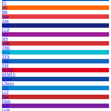
F5
M6
M6
Arte
Arte
LCP
LCP
W9
W9
TMC
TMC
TFX
TFX
TSF
TSF
BFMT
BFMTV
CNew
CNews
LCI
LCI
FInf
FInfo
Gull
Gulli