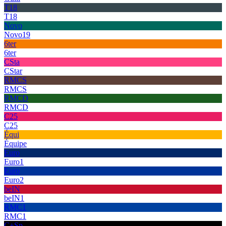
T18
T18
Novo
Novo19
6ter
6ter
CSta
CStar
RMCS
RMCS
RMCD
RMCD
C25
C25
Équi
Équipe
Euro
Euro1
Euro
Euro2
beIN
beIN1
RMC1
RMC1
C+Sp