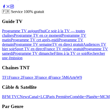
🇫🇷
Service 100% gratuit
Guide TV
Programme TV aujourd'hui
Ce soir à la TV — toutes
chaînes
Programme TV en ce moment
Programme TV
matin
Programme TV cet après-midi
Programme TV
demain
Programme TV semaine
TV en direct gratuit
Audiences TV
hier soir
Sport TV en direct
France TV replay gratuit
Programme TV
samedi
Programme TV dimanche
Films à la TV ce soir
Rechercher
une émission
Chaînes TNT
TF1
France 2
France 3
France 4
France 5
M6
Arte
W9
Câble & Satellite
BFM TV
CNews
Canal+
LCI
Paris Première
Comédie+
Planète+
MCM
Par Genre