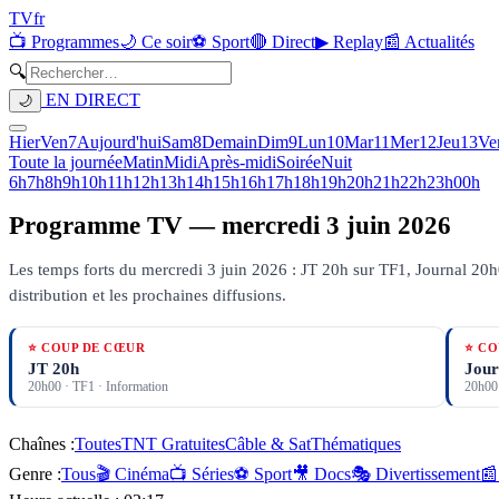
TV
fr
📺 Programmes
🌙 Ce soir
⚽ Sport
🔴 Direct
▶ Replay
📰 Actualités
🔍
EN DIRECT
🌙
Hier
Ven
7
Aujourd'hui
Sam
8
Demain
Dim
9
Lun
10
Mar
11
Mer
12
Jeu
13
Ve
Toute la journée
Matin
Midi
Après-midi
Soirée
Nuit
6h
7h
8h
9h
10h
11h
12h
13h
14h
15h
16h
17h
18h
19h
20h
21h
22h
23h
00h
Programme TV —
mercredi 3 juin 2026
Les temps forts du mercredi 3 juin 2026 : JT 20h sur TF1, Journal 20h
distribution et les prochaines diffusions.
⭐ COUP DE CŒUR
⭐ CO
JT 20h
Jour
20h00
·
TF1
· Information
20h00
Chaînes :
Toutes
TNT Gratuites
Câble & Sat
Thématiques
Genre :
Tous
🎬 Cinéma
📺 Séries
⚽ Sport
🎥 Docs
🎭 Divertissement
📰