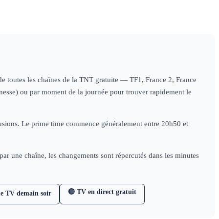
(1/4)
doc
S1
S1
histoire
(1/4)
doc
(2/4)
histoire
histo
s de toutes les chaînes de la TNT gratuite — TF1, France 2, France
jeunesse) ou par moment de la journée pour trouver rapidement le
diffusions. Le prime time commence généralement entre 20h50 et
e par une chaîne, les changements sont répercutés dans les minutes
🔴 TV en direct gratuit
e TV demain soir