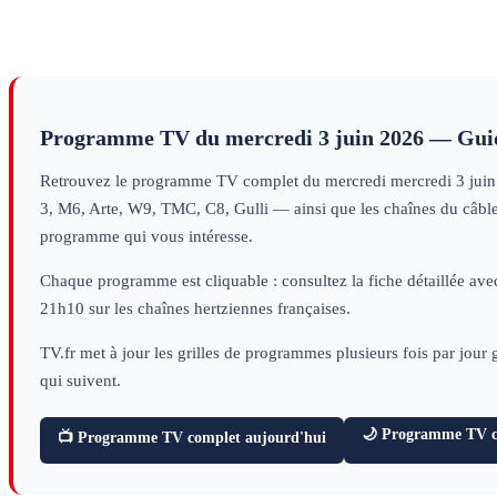
S11
S8
1
decouverte
(1/2)
doc
(nï¿œ5)
doc
(nï¿œ4)
doc
histoire
sciences
sciences
Programme TV du
mercredi 3 juin 2026
— Guid
Retrouvez le programme TV complet du
mercredi
mercredi 3 jui
3, M6, Arte, W9, TMC, C8, Gulli — ainsi que les chaînes du câble e
programme qui vous intéresse.
Chaque programme est cliquable : consultez la fiche détaillée avec
21h10 sur les chaînes hertziennes françaises.
TV.fr met à jour les grilles de programmes plusieurs fois par jour
qui suivent.
🌙 Programme TV ce
📺 Programme TV complet aujourd'hui