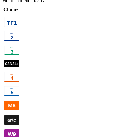
Heure actuelle :
02:17
Chaîne
00h35
Une famille
01h50
Programmes de la nuit
en or
programme
01h10
Les derniers secrets
02h50
Ça
de l'humanité
documentaire
commence
aujourd'hui
00h25
Le
00h50
01h05
Sur
Mémé
01h30
cinéma
50 ans de Numéro Un - Les
temps
les
Carpentier
programme
de
flots
cinéma
01h14
Sirât
cinéma
03h05
s'adorer
cinéma
feu
cin
00h20
Vaiteani en
01h35
Gaëtan
03h00
Ke
concert à
Roussel, création
"Sounds
Tahiti
divertissement
Eclect!que aux
Ancestor
01h00
C à
02h00
C à vous
03h00
La
Francofolies de La
Villette
d
vous
magazine
la suite
magazine
librairie
Rochelle
divertissement
00h35
Appel à témoins : l'enquête
continue
×
3
documentaire
00h10
1979, la
01h00
Tracks
01h35
Retraités ou
03h05
bascule vers
East
magazine
maltraités ?
documentaire
histoire
l'islamisme
documentaire
emblém