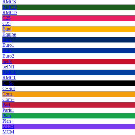
RMCS
RMCD
RMCD
C25
C25
Équi
Équipe
Euro
Euro1
Euro
Euro2
beIN
beIN1
RMC1
RMC1
C+Sp
C+Spt
Com+
Com+
Pari
Paris1
Plan
Plan+
MCM
MCM