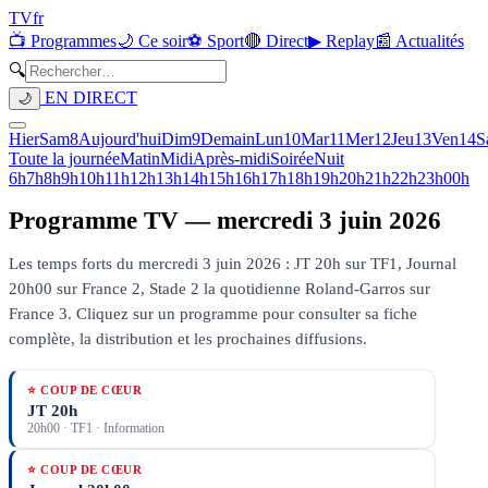
TV
fr
📺 Programmes
🌙 Ce soir
⚽ Sport
🔴 Direct
▶ Replay
📰 Actualités
🔍
EN DIRECT
🌙
Hier
Sam
8
Aujourd'hui
Dim
9
Demain
Lun
10
Mar
11
Mer
12
Jeu
13
Ven
14
S
Toute la journée
Matin
Midi
Après-midi
Soirée
Nuit
6h
7h
8h
9h
10h
11h
12h
13h
14h
15h
16h
17h
18h
19h
20h
21h
22h
23h
00h
Programme TV —
mercredi 3 juin 2026
Les temps forts du mercredi 3 juin 2026 : JT 20h sur TF1, Journal
20h00 sur France 2, Stade 2 la quotidienne Roland-Garros sur
France 3.
Cliquez sur un programme pour consulter sa fiche
complète, la distribution et les prochaines diffusions.
⭐ COUP DE CŒUR
JT 20h
20h00
·
TF1
· Information
⭐ COUP DE CŒUR