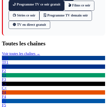
🌙 Programme TV ce soir gratuit
🎬 Films ce soir
📺 Séries ce soir
🗓 Programme TV demain soir
🔴 TV en direct gratuit
Toutes les
chaînes
Voir toutes les chaînes →
TF1
TF1
F2
F2
F3
F3
C+
C+
F4
F4
F5
F5