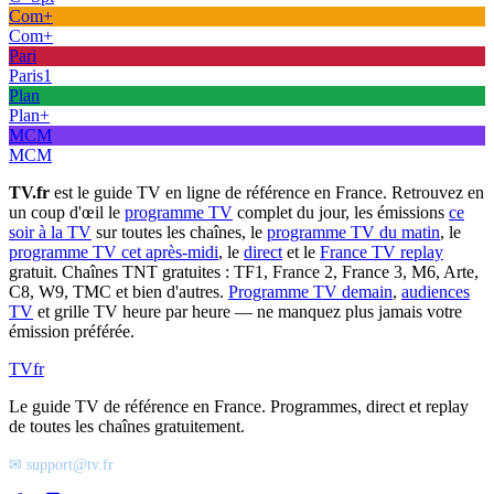
Com+
Com+
Pari
Paris1
Plan
Plan+
MCM
MCM
TV.fr
est le guide TV en ligne de référence en France. Retrouvez en
un coup d'œil le
programme TV
complet du jour, les émissions
ce
soir à la TV
sur toutes les chaînes, le
programme TV du matin
, le
programme TV cet après-midi
, le
direct
et le
France TV replay
gratuit. Chaînes TNT gratuites : TF1, France 2, France 3, M6, Arte,
C8, W9, TMC et bien d'autres.
Programme TV demain
,
audiences
TV
et grille TV heure par heure — ne manquez plus jamais votre
émission préférée.
TV
fr
Le guide TV de référence en France. Programmes, direct et replay
de toutes les chaînes gratuitement.
✉ support@tv.fr