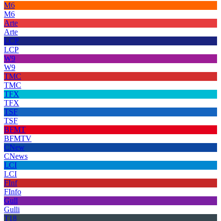
M6
M6
Arte
Arte
LCP
LCP
W9
W9
TMC
TMC
TFX
TFX
TSF
TSF
BFMT
BFMTV
CNew
CNews
LCI
LCI
FInf
FInfo
Gull
Gulli
T18