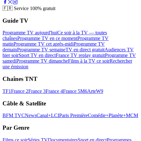
🇫🇷
Service 100% gratuit
Guide TV
Programme TV aujourd'hui
Ce soir à la TV — toutes
chaînes
Programme TV en ce moment
Programme TV
matin
Programme TV cet après-midi
Programme TV
demain
Programme TV semaine
TV en direct gratuit
Audiences TV
hier soir
Sport TV en direct
France TV replay gratuit
Programme TV
samedi
Programme TV dimanche
Films à la TV ce soir
Rechercher
une émission
Chaînes TNT
TF1
France 2
France 3
France 4
France 5
M6
Arte
W9
Câble & Satellite
BFM TV
CNews
Canal+
LCI
Paris Première
Comédie+
Planète+
MCM
Par Genre
Films ce soir
Séries TV
Documentaires
Sport en direct
Programmes