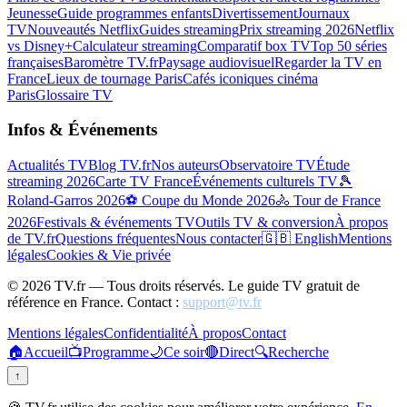
Jeunesse
Guide programmes enfants
Divertissement
Journaux
TV
Nouveautés Netflix
Guides streaming
Prix streaming 2026
Netflix
vs Disney+
Calculateur streaming
Comparatif box TV
Top 50 séries
françaises
Baromètre TV.fr
Paysage audiovisuel
Regarder la TV en
France
Lieux de tournage Paris
Cafés iconiques cinéma
Paris
Glossaire TV
Infos & Événements
Actualités TV
Blog TV.fr
Nos auteurs
Observatoire TV
Étude
streaming 2026
Carte TV France
Événements culturels TV
🎾
Roland-Garros 2026
⚽ Coupe du Monde 2026
🚴 Tour de France
2026
Festivals & événements TV
Outils TV & conversion
À propos
de TV.fr
Questions fréquentes
Nous contacter
🇬🇧 English
Mentions
légales
Cookies & Vie privée
©
2026
TV.fr — Tous droits réservés. Le guide TV gratuit de
référence en France. Contact :
support@tv.fr
Mentions légales
Confidentialité
À propos
Contact
🏠
Accueil
📺
Programme
🌙
Ce soir
🔴
Direct
🔍
Recherche
↑