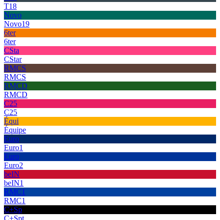
T18
Novo
Novo19
6ter
6ter
CSta
CStar
RMCS
RMCS
RMCD
RMCD
C25
C25
Équi
Équipe
Euro
Euro1
Euro
Euro2
beIN
beIN1
RMC1
RMC1
C+Sp
C+Spt