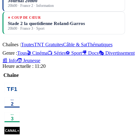
Journal 20h00
20h00
·
France 2
· Information
⭐ COUP DE CŒUR
Stade 2 la quotidienne Roland-Garros
20h00
·
France 3
· Sport
Chaînes :
Toutes
TNT Gratuites
Câble & Sat
Thématiques
Genre :
Tous
🎬 Cinéma
📺 Séries
⚽ Sport
🎥 Docs
🎭 Divertissement
📰 Info
🧒 Jeunesse
Heure actuelle :
11:20
Chaîne
00h35
Une famille
01h50
Programmes de la nuit
en or
programme
01h10
Les derniers secrets
02h50
Ça
de l'humanité
documentaire
commence
aujourd'hui
00h25
Le
00h50
01h05
Sur
Mémé
01h30
cinéma
50 ans de Numéro Un - Les
temps
les
Carpentier
programme
de
flots
cinéma
01h14
Sirât
cinéma
03h05
s'adorer
cinéma
feu
cin