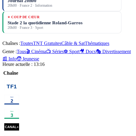
Journal 20h00
20h00
·
France 2
· Information
⭐ COUP DE CŒUR
Stade 2 la quotidienne Roland-Garros
20h00
·
France 3
· Sport
Chaînes :
Toutes
TNT Gratuites
Câble & Sat
Thématiques
Genre :
Tous
🎬 Cinéma
📺 Séries
⚽ Sport
🎥 Docs
🎭 Divertissement
📰 Info
🧒 Jeunesse
Heure actuelle :
13:16
Chaîne
00h35
Une famille
01h50
Programmes de la nuit
en or
programme
01h10
Les derniers secrets
02h50
Ça
de l'humanité
documentaire
commence
aujourd'hui
00h25
Le
00h50
01h05
Sur
Mémé
01h30
cinéma
50 ans de Numéro Un - Les
temps
les
Carpentier
programme
de
flots
cinéma
01h14
Sirât
cinéma
03h05
s'adorer
cinéma
feu
cin