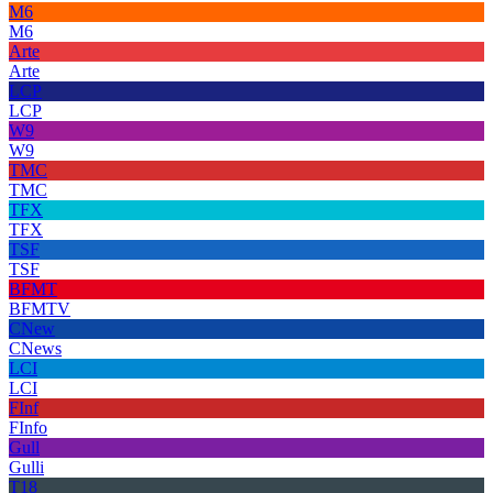
M6
M6
Arte
Arte
LCP
LCP
W9
W9
TMC
TMC
TFX
TFX
TSF
TSF
BFMT
BFMTV
CNew
CNews
LCI
LCI
FInf
FInfo
Gull
Gulli
T18