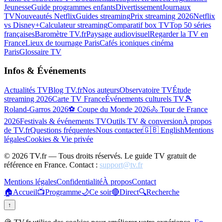
Jeunesse
Guide programmes enfants
Divertissement
Journaux
TV
Nouveautés Netflix
Guides streaming
Prix streaming 2026
Netflix
vs Disney+
Calculateur streaming
Comparatif box TV
Top 50 séries
françaises
Baromètre TV.fr
Paysage audiovisuel
Regarder la TV en
France
Lieux de tournage Paris
Cafés iconiques cinéma
Paris
Glossaire TV
Infos & Événements
Actualités TV
Blog TV.fr
Nos auteurs
Observatoire TV
Étude
streaming 2026
Carte TV France
Événements culturels TV
🎾
Roland-Garros 2026
⚽ Coupe du Monde 2026
🚴 Tour de France
2026
Festivals & événements TV
Outils TV & conversion
À propos
de TV.fr
Questions fréquentes
Nous contacter
🇬🇧 English
Mentions
légales
Cookies & Vie privée
©
2026
TV.fr — Tous droits réservés. Le guide TV gratuit de
référence en France. Contact :
support@tv.fr
Mentions légales
Confidentialité
À propos
Contact
🏠
Accueil
📺
Programme
🌙
Ce soir
🔴
Direct
🔍
Recherche
↑