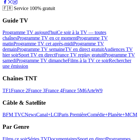
🇫🇷
Service 100% gratuit
Guide TV
Programme TV aujourd'hui
Ce soir à la TV — toutes
chaînes
Programme TV en ce moment
Programme TV
matin
Programme TV cet après-midi
Programme TV
demain
Programme TV semaine
TV en direct gratuit
Audiences TV
hier soir
Sport TV en direct
France TV replay gratuit
Programme TV
samedi
Programme TV dimanche
Films à la TV ce soir
Rechercher
une émission
Chaînes TNT
TF1
France 2
France 3
France 4
France 5
M6
Arte
W9
Câble & Satellite
BFM TV
CNews
Canal+
LCI
Paris Première
Comédie+
Planète+
MCM
Par Genre
Films ce soir
Séries TV
Documentaires
Sport en direct
Programmes