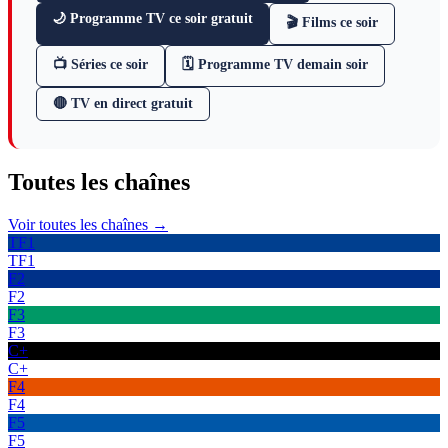
🌙 Programme TV ce soir gratuit
🎬 Films ce soir
📺 Séries ce soir
🗓 Programme TV demain soir
🔴 TV en direct gratuit
Toutes les
chaînes
Voir toutes les chaînes →
TF1
TF1
F2
F2
F3
F3
C+
C+
F4
F4
F5
F5