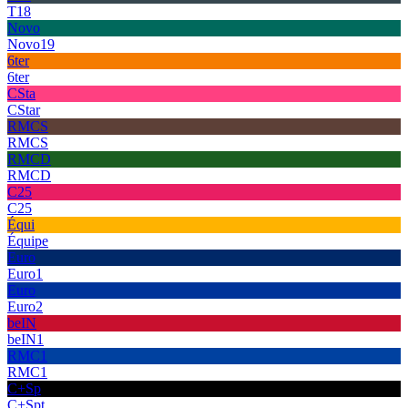
T18
Novo
Novo19
6ter
6ter
CSta
CStar
RMCS
RMCS
RMCD
RMCD
C25
C25
Équi
Équipe
Euro
Euro1
Euro
Euro2
beIN
beIN1
RMC1
RMC1
C+Sp
C+Spt