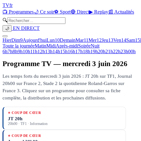
TV
fr
📺 Programmes
🌙 Ce soir
⚽ Sport
🔴 Direct
▶ Replay
📰 Actualités
🔍
EN DIRECT
🌙
Hier
Dim
9
Aujourd'hui
Lun
10
Demain
Mar
11
Mer
12
Jeu
13
Ven
14
Sam
15
Toute la journée
Matin
Midi
Après-midi
Soirée
Nuit
6h
7h
8h
9h
10h
11h
12h
13h
14h
15h
16h
17h
18h
19h
20h
21h
22h
23h
00h
Programme TV —
mercredi 3 juin 2026
Les temps forts du mercredi 3 juin 2026 : JT 20h sur TF1, Journal
20h00 sur France 2, Stade 2 la quotidienne Roland-Garros sur
France 3.
Cliquez sur un programme pour consulter sa fiche
complète, la distribution et les prochaines diffusions.
⭐ COUP DE CŒUR
JT 20h
20h00
·
TF1
· Information
⭐ COUP DE CŒUR