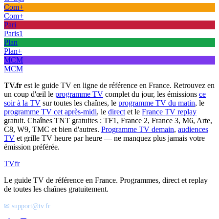
Com+
Com+
Pari
Paris1
Plan
Plan+
MCM
MCM
TV.fr
est le guide TV en ligne de référence en France. Retrouvez en
un coup d'œil le
programme TV
complet du jour, les émissions
ce
soir à la TV
sur toutes les chaînes, le
programme TV du matin
, le
programme TV cet après-midi
, le
direct
et le
France TV replay
gratuit. Chaînes TNT gratuites : TF1, France 2, France 3, M6, Arte,
C8, W9, TMC et bien d'autres.
Programme TV demain
,
audiences
TV
et grille TV heure par heure — ne manquez plus jamais votre
émission préférée.
TV
fr
Le guide TV de référence en France. Programmes, direct et replay
de toutes les chaînes gratuitement.
✉ support@tv.fr