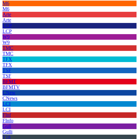
M6
M6
Arte
Arte
LCP
LCP
W9
W9
TMC
TMC
TFX
TFX
TSF
TSF
BFMT
BFMTV
CNew
CNews
LCI
LCI
FInf
FInfo
Gull
Gulli
T18