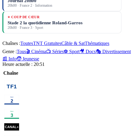
Journal 20h00
20h00
·
France 2
· Information
⭐ COUP DE CŒUR
Stade 2 la quotidienne Roland-Garros
20h00
·
France 3
· Sport
Chaînes :
Toutes
TNT Gratuites
Câble & Sat
Thématiques
Genre :
Tous
🎬 Cinéma
📺 Séries
⚽ Sport
🎥 Docs
🎭 Divertissement
📰 Info
🧒 Jeunesse
Heure actuelle :
20:51
Chaîne
00h35
Une famille
01h50
Programmes de la nuit
en or
programme
01h10
Les derniers secrets
02h50
Ça
de l'humanité
documentaire
commence
aujourd'hui
00h25
Le
00h50
01h05
Sur
Mémé
01h30
cinéma
50 ans de Numéro Un - Les
temps
les
Carpentier
programme
de
flots
cinéma
01h14
Sirât
cinéma
03h05
s'adorer
cinéma
feu
cin