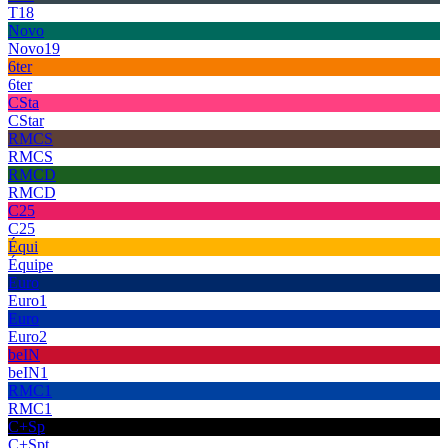
T18
Novo
Novo19
6ter
6ter
CSta
CStar
RMCS
RMCS
RMCD
RMCD
C25
C25
Équi
Équipe
Euro
Euro1
Euro
Euro2
beIN
beIN1
RMC1
RMC1
C+Sp
C+Spt