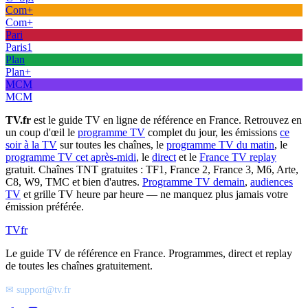
Com+
Com+
Pari
Paris1
Plan
Plan+
MCM
MCM
TV.fr
est le guide TV en ligne de référence en France. Retrouvez en
un coup d'œil le
programme TV
complet du jour, les émissions
ce
soir à la TV
sur toutes les chaînes, le
programme TV du matin
, le
programme TV cet après-midi
, le
direct
et le
France TV replay
gratuit. Chaînes TNT gratuites : TF1, France 2, France 3, M6, Arte,
C8, W9, TMC et bien d'autres.
Programme TV demain
,
audiences
TV
et grille TV heure par heure — ne manquez plus jamais votre
émission préférée.
TV
fr
Le guide TV de référence en France. Programmes, direct et replay
de toutes les chaînes gratuitement.
✉ support@tv.fr