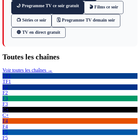
🌙 Programme TV ce soir gratuit
🎬 Films ce soir
📺 Séries ce soir
🗓 Programme TV demain soir
🔴 TV en direct gratuit
Toutes les
chaînes
Voir toutes les chaînes →
TF1
TF1
F2
F2
F3
F3
C+
C+
F4
F4
F5
F5