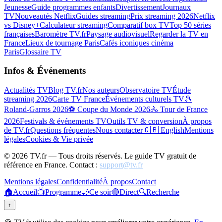
Jeunesse
Guide programmes enfants
Divertissement
Journaux
TV
Nouveautés Netflix
Guides streaming
Prix streaming 2026
Netflix
vs Disney+
Calculateur streaming
Comparatif box TV
Top 50 séries
françaises
Baromètre TV.fr
Paysage audiovisuel
Regarder la TV en
France
Lieux de tournage Paris
Cafés iconiques cinéma
Paris
Glossaire TV
Infos & Événements
Actualités TV
Blog TV.fr
Nos auteurs
Observatoire TV
Étude
streaming 2026
Carte TV France
Événements culturels TV
🎾
Roland-Garros 2026
⚽ Coupe du Monde 2026
🚴 Tour de France
2026
Festivals & événements TV
Outils TV & conversion
À propos
de TV.fr
Questions fréquentes
Nous contacter
🇬🇧 English
Mentions
légales
Cookies & Vie privée
©
2026
TV.fr — Tous droits réservés. Le guide TV gratuit de
référence en France. Contact :
support@tv.fr
Mentions légales
Confidentialité
À propos
Contact
🏠
Accueil
📺
Programme
🌙
Ce soir
🔴
Direct
🔍
Recherche
↑