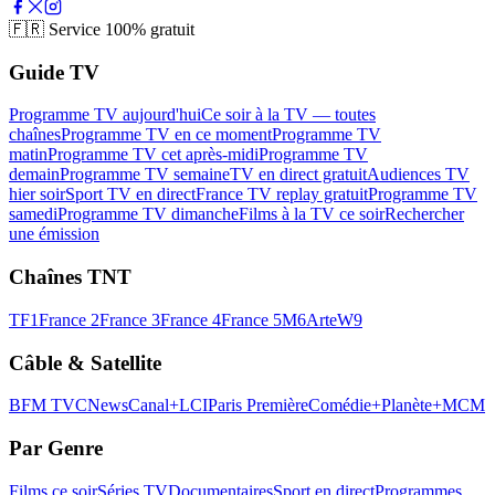
🇫🇷
Service 100% gratuit
Guide TV
Programme TV aujourd'hui
Ce soir à la TV — toutes
chaînes
Programme TV en ce moment
Programme TV
matin
Programme TV cet après-midi
Programme TV
demain
Programme TV semaine
TV en direct gratuit
Audiences TV
hier soir
Sport TV en direct
France TV replay gratuit
Programme TV
samedi
Programme TV dimanche
Films à la TV ce soir
Rechercher
une émission
Chaînes TNT
TF1
France 2
France 3
France 4
France 5
M6
Arte
W9
Câble & Satellite
BFM TV
CNews
Canal+
LCI
Paris Première
Comédie+
Planète+
MCM
Par Genre
Films ce soir
Séries TV
Documentaires
Sport en direct
Programmes