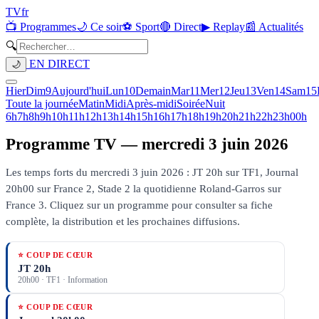
TV
fr
📺 Programmes
🌙 Ce soir
⚽ Sport
🔴 Direct
▶ Replay
📰 Actualités
🔍
EN DIRECT
🌙
Hier
Dim
9
Aujourd'hui
Lun
10
Demain
Mar
11
Mer
12
Jeu
13
Ven
14
Sam
15
Toute la journée
Matin
Midi
Après-midi
Soirée
Nuit
6h
7h
8h
9h
10h
11h
12h
13h
14h
15h
16h
17h
18h
19h
20h
21h
22h
23h
00h
Programme TV —
mercredi 3 juin 2026
Les temps forts du mercredi 3 juin 2026 : JT 20h sur TF1, Journal
20h00 sur France 2, Stade 2 la quotidienne Roland-Garros sur
France 3.
Cliquez sur un programme pour consulter sa fiche
complète, la distribution et les prochaines diffusions.
⭐ COUP DE CŒUR
JT 20h
20h00
·
TF1
· Information
⭐ COUP DE CŒUR