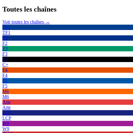
Toutes les
chaînes
Voir toutes les chaînes →
TF1
TF1
F2
F2
F3
F3
C+
C+
F4
F4
F5
F5
M6
M6
Arte
Arte
LCP
LCP
W9
W9