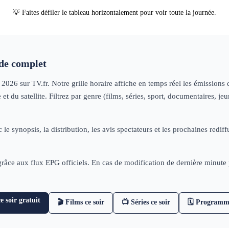
💡 Faites défiler le tableau horizontalement pour voir toute la journée.
e complet
n 2026
sur TV.fr. Notre grille horaire affiche en temps réel les émission
t du satellite. Filtrez par genre (films, séries, sport, documentaires, 
 le synopsis, la distribution, les avis spectateurs et les prochaines re
 grâce aux flux EPG officiels. En cas de modification de dernière minut
 soir gratuit
🎬 Films ce soir
📺 Séries ce soir
🗓 Programm