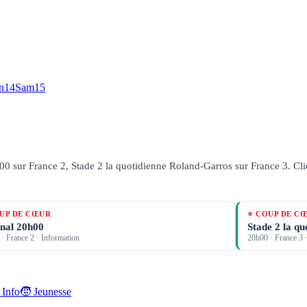
n
14
Sam
15
00 sur France 2, Stade 2 la quotidienne Roland-Garros sur France 3.
Cli
UP DE CŒUR
⭐ COUP DE C
nal 20h00
Stade 2 la q
·
France 2
· Information
20h00
·
France 3
·
 Info
🧒 Jeunesse