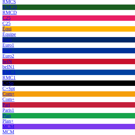
RMCS
RMCD
RMCD
C25
C25
Équi
Équipe
Euro
Euro1
Euro
Euro2
beIN
beIN1
RMC1
RMC1
C+Sp
C+Spt
Com+
Com+
Pari
Paris1
Plan
Plan+
MCM
MCM