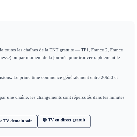
(1/4)
doc
S1
S1
histoire
(1/4)
doc
(2/4)
histoire
histo
s de toutes les chaînes de la TNT gratuite — TF1, France 2, France
jeunesse) ou par moment de la journée pour trouver rapidement le
diffusions. Le prime time commence généralement entre 20h50 et
e par une chaîne, les changements sont répercutés dans les minutes
🔴 TV en direct gratuit
e TV demain soir