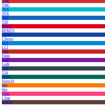
TMC
TMC
TFX
TFX
TSF
TSF
BFMT
BFMTV
CNew
CNews
LCI
LCI
FInf
FInfo
Gull
Gulli
T18
T18
Novo
Novo19
6ter
6ter
CSta
CStar
RMCS