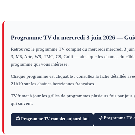
S11
S8
1
decouverte
(1/2)
doc
(nï¿œ5)
doc
(nï¿œ4)
doc
histoire
sciences
sciences
Programme TV du
mercredi 3 juin 2026
— Guid
Retrouvez le programme TV complet du
mercredi
mercredi 3 jui
3, M6, Arte, W9, TMC, C8, Gulli — ainsi que les chaînes du câble e
programme qui vous intéresse.
Chaque programme est cliquable : consultez la fiche détaillée avec
21h10 sur les chaînes hertziennes françaises.
TV.fr met à jour les grilles de programmes plusieurs fois par jour
qui suivent.
🌙 Programme TV ce
📺 Programme TV complet aujourd'hui