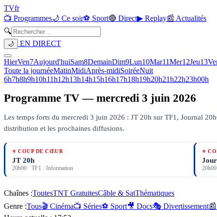
TV
fr
📺 Programmes
🌙 Ce soir
⚽ Sport
🔴 Direct
▶ Replay
📰 Actualités
🔍
EN DIRECT
🌙
Hier
Ven
7
Aujourd'hui
Sam
8
Demain
Dim
9
Lun
10
Mar
11
Mer
12
Jeu
13
Ve
Toute la journée
Matin
Midi
Après-midi
Soirée
Nuit
6h
7h
8h
9h
10h
11h
12h
13h
14h
15h
16h
17h
18h
19h
20h
21h
22h
23h
00h
Programme TV —
mercredi 3 juin 2026
Les temps forts du mercredi 3 juin 2026 : JT 20h sur TF1, Journal 20h
distribution et les prochaines diffusions.
⭐ COUP DE CŒUR
⭐ CO
JT 20h
Jour
20h00
·
TF1
· Information
20h00
Chaînes :
Toutes
TNT Gratuites
Câble & Sat
Thématiques
Genre :
Tous
🎬 Cinéma
📺 Séries
⚽ Sport
🎥 Docs
🎭 Divertissement
📰