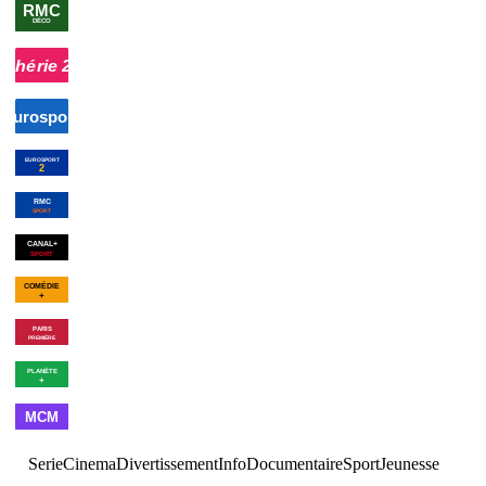
00h30
Faites entrer
01h46
Pause
autre
l'accusé
culture infos
00h29
Programmes de la nuit
autre
00h00
VTT : Coupe du
01h30
Cyclisme : Tour
03h00
Mo
monde de
d'Italie
sport
descente
×
2
sport
00h00
Cyclisme : Tour
01h30
Handball : Ligue
03h00
Cy
d'Italie
sport
européenne
féminin
s
masculine
sport
00h00
MMA : UFC Fight Night
sport
03h00
L
Sunday
s
01h39
Fin des programmes
autre
00h07
Génération
00h32
Génération
01h22
Génération
02h11
Louis de Funès, l
Guignols
Guignols
Guignols
éternel (nï¿œ1)
doc ci
S4
divertissement
S7
×
2
divertissement
S4
×
2
divertissement
00h35
Meurtres à...
série tv
02h20
Programmes de
00h38
Guy Martin:
01h44
Un siècle
02h41
Navires
Top Gun
doc
d'aviation
sciences
française
doc
00h00
Made in France
×
2
clips
02h00
Best
03h00
Cl
sciences
of
clips
Serie
Cinema
Divertissement
Info
Documentaire
Sport
Jeunesse