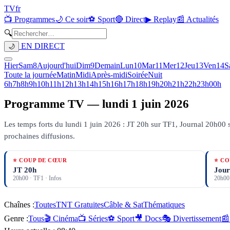
TV
fr
📺 Programmes
🌙 Ce soir
⚽ Sport
🔴 Direct
▶ Replay
📰 Actualités
🔍
EN DIRECT
🌙
Hier
Sam
8
Aujourd'hui
Dim
9
Demain
Lun
10
Mar
11
Mer
12
Jeu
13
Ven
14
S
Toute la journée
Matin
Midi
Après-midi
Soirée
Nuit
6h
7h
8h
9h
10h
11h
12h
13h
14h
15h
16h
17h
18h
19h
20h
21h
22h
23h
00h
Programme TV —
lundi 1 juin 2026
Les temps forts du lundi 1 juin 2026 : JT 20h sur TF1, Journal 20h00 
prochaines diffusions.
⭐ COUP DE CŒUR
⭐ CO
JT 20h
Jour
20h00
·
TF1
· Infos
20h00
Chaînes :
Toutes
TNT Gratuites
Câble & Sat
Thématiques
Genre :
Tous
🎬 Cinéma
📺 Séries
⚽ Sport
🎥 Docs
🎭 Divertissement
📰