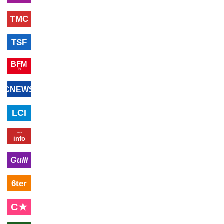
00h30
NCIS
série
01h30
Programmes de la nuit
autre
Moon
culture
l'Amérique ne
tv
infos
voulait pas
voir
sport
01h27
Programmes de la nuit
autre
00h00
Le direct BFMTV
magazine
00h00
Edition
00h38
Edition
01h30
L'éphéméride
02h02
Edition
02h27
culture
Edition
02h57
Edi
de la
de la
infos
de la
de la
de la
nuit
autre
nuit
×
2
autre
nuit
autre
nuit
autre
nuit
autre
00h00
Le 22H
magazine d'information
00h00
France 24
culture infos
00h50
MacGyver
(Le casse du
casino) S1
01h20
Programmes de la nuit
autre
(5/22)
série
aventures
01h11
Top
02h15
Nuit rock
×
2
cli
Rock
clips