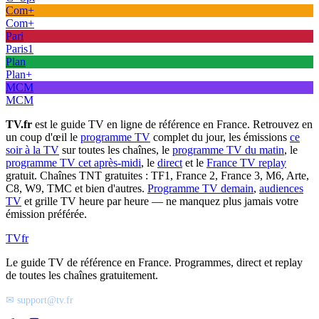
Com+
Com+
Pari
Paris1
Plan
Plan+
MCM
MCM
TV.fr
est le guide TV en ligne de référence en France. Retrouvez en
un coup d'œil le
programme TV
complet du jour, les émissions
ce
soir à la TV
sur toutes les chaînes, le
programme TV du matin
, le
programme TV cet après-midi
, le
direct
et le
France TV replay
gratuit. Chaînes TNT gratuites : TF1, France 2, France 3, M6, Arte,
C8, W9, TMC et bien d'autres.
Programme TV demain
,
audiences
TV
et grille TV heure par heure — ne manquez plus jamais votre
émission préférée.
TV
fr
Le guide TV de référence en France. Programmes, direct et replay
de toutes les chaînes gratuitement.
✉ support@tv.fr