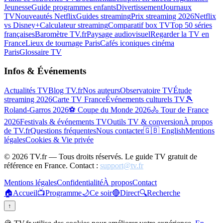
Jeunesse
Guide programmes enfants
Divertissement
Journaux
TV
Nouveautés Netflix
Guides streaming
Prix streaming 2026
Netflix
vs Disney+
Calculateur streaming
Comparatif box TV
Top 50 séries
françaises
Baromètre TV.fr
Paysage audiovisuel
Regarder la TV en
France
Lieux de tournage Paris
Cafés iconiques cinéma
Paris
Glossaire TV
Infos & Événements
Actualités TV
Blog TV.fr
Nos auteurs
Observatoire TV
Étude
streaming 2026
Carte TV France
Événements culturels TV
🎾
Roland-Garros 2026
⚽ Coupe du Monde 2026
🚴 Tour de France
2026
Festivals & événements TV
Outils TV & conversion
À propos
de TV.fr
Questions fréquentes
Nous contacter
🇬🇧 English
Mentions
légales
Cookies & Vie privée
©
2026
TV.fr — Tous droits réservés. Le guide TV gratuit de
référence en France. Contact :
support@tv.fr
Mentions légales
Confidentialité
À propos
Contact
🏠
Accueil
📺
Programme
🌙
Ce soir
🔴
Direct
🔍
Recherche
↑