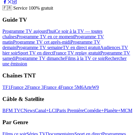
🇫🇷
Service 100% gratuit
Guide TV
Programme TV aujourd'hui
Ce soir à la TV — toutes
chaînes
Programme TV en ce moment
Programme TV
matin
Programme TV cet après-midi
Programme TV
demain
Programme TV semaine
TV en direct gratuit
Audiences TV
hier soir
Sport TV en direct
France TV replay gratuit
Programme TV
samedi
Programme TV dimanche
Films à la TV ce soir
Rechercher
une émission
Chaînes TNT
TF1
France 2
France 3
France 4
France 5
M6
Arte
W9
Câble & Satellite
BFM TV
CNews
Canal+
LCI
Paris Première
Comédie+
Planète+
MCM
Par Genre
Films ce soir
Séries TV
Documentaires
Sport en direct
Programmes