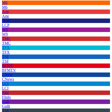
M6
M6
Arte
Arte
LCP
LCP
W9
W9
TMC
TMC
TFX
TFX
TSF
TSF
BFMT
BFMTV
CNew
CNews
LCI
LCI
FInf
FInfo
Gull
Gulli
T18