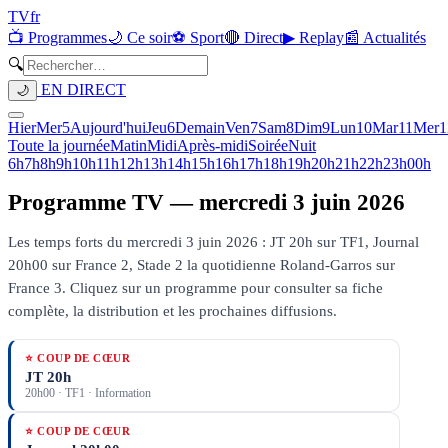
TV
fr
📺 Programmes
🌙 Ce soir
⚽ Sport
🔴 Direct
▶ Replay
📰 Actualités
🔍
EN DIRECT
🌙
Hier
Mer
5
Aujourd'hui
Jeu
6
Demain
Ven
7
Sam
8
Dim
9
Lun
10
Mar
11
Mer
1
Toute la journée
Matin
Midi
Après-midi
Soirée
Nuit
6h
7h
8h
9h
10h
11h
12h
13h
14h
15h
16h
17h
18h
19h
20h
21h
22h
23h
00h
Programme TV —
mercredi 3 juin 2026
Les temps forts du mercredi 3 juin 2026 : JT 20h sur TF1, Journal
20h00 sur France 2, Stade 2 la quotidienne Roland-Garros sur
France 3.
Cliquez sur un programme pour consulter sa fiche
complète, la distribution et les prochaines diffusions.
⭐ COUP DE CŒUR
JT 20h
20h00
·
TF1
· Information
⭐ COUP DE CŒUR