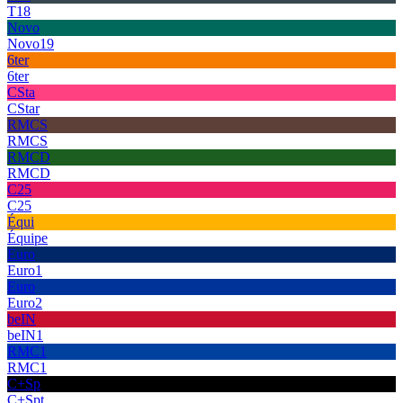
T18
Novo
Novo19
6ter
6ter
CSta
CStar
RMCS
RMCS
RMCD
RMCD
C25
C25
Équi
Équipe
Euro
Euro1
Euro
Euro2
beIN
beIN1
RMC1
RMC1
C+Sp
C+Spt