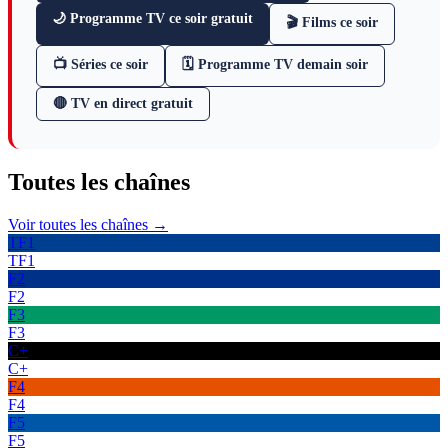
🌙 Programme TV ce soir gratuit
🎬 Films ce soir
📺 Séries ce soir
🗓 Programme TV demain soir
🔴 TV en direct gratuit
Toutes les
chaînes
Voir toutes les chaînes →
TF1
TF1
F2
F2
F3
F3
C+
C+
F4
F4
F5
F5