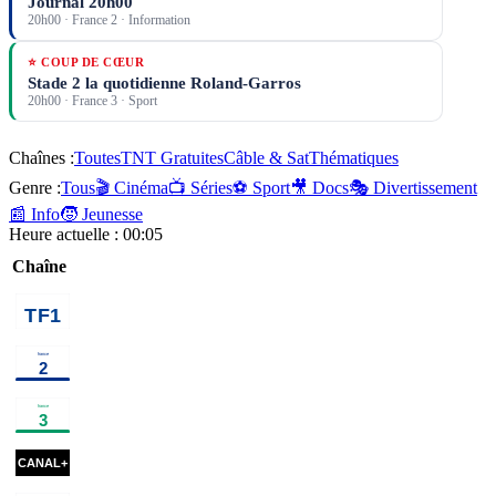
Journal 20h00
20h00
·
France 2
· Information
⭐ COUP DE CŒUR
Stade 2 la quotidienne Roland-Garros
20h00
·
France 3
· Sport
Chaînes :
Toutes
TNT Gratuites
Câble & Sat
Thématiques
Genre :
Tous
🎬 Cinéma
📺 Séries
⚽ Sport
🎥 Docs
🎭 Divertissement
📰 Info
🧒 Jeunesse
Heure actuelle :
00:05
Chaîne
00h35
Une famille
01h50
Programmes de la nuit
en or
programme
01h10
Les derniers secrets
02h50
Ça
de l'humanité
documentaire
commence
aujourd'hui
00h25
Le
00h50
01h05
Sur
Mémé
01h30
cinéma
50 ans de Numéro Un - Les
temps
les
Carpentier
programme
de
flots
cinéma
01h14
Sirât
cinéma
03h05
s'adorer
cinéma
feu
cin