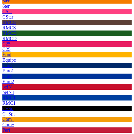
6ter
6ter
CSta
CStar
RMCS
RMCS
RMCD
RMCD
C25
C25
Équi
Équipe
Euro
Euro1
Euro
Euro2
beIN
beIN1
RMC1
RMC1
C+Sp
C+Spt
Com+
Com+
Pari