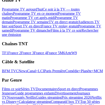
Guide TV
Programme TV aujourd'hui
Ce soir à la TV — toutes
chaînes
Programme TV en ce moment
Programme TV
matin
Programme TV cet après-midi
Programme TV
demain
Programme TV semaine
TV en direct gratuit
Audiences TV
hier soir
Sport TV en direct
France TV replay gratuit
Programme TV
samedi
Programme TV dimanche
Films à la TV ce soir
Rechercher
une émission
Chaînes TNT
TF1
France 2
France 3
France 4
France 5
M6
Arte
W9
Câble & Satellite
BFM TV
CNews
Canal+
LCI
Paris Première
Comédie+
Planète+
MCM
Par Genre
Films ce soir
Séries TV
Documentaires
Sport en direct
Programmes
Jeunesse
Guide programmes enfants
Divertissement
Journaux
TV
Nouveautés Netflix
Guides streaming
Prix streaming 2026
Netflix
vs Disney+
Calculateur streaming
Comparatif box TV
Top 50 séries