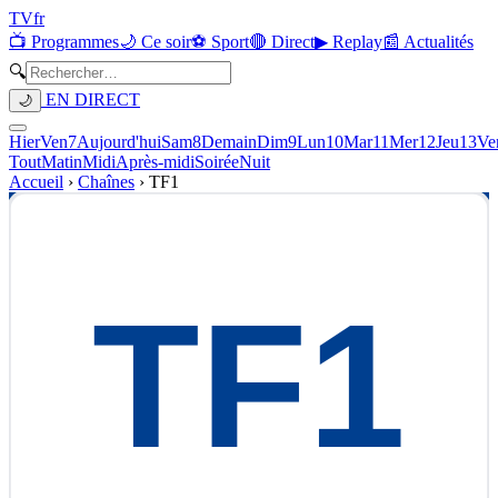
TV
fr
📺 Programmes
🌙 Ce soir
⚽ Sport
🔴 Direct
▶ Replay
📰 Actualités
🔍
EN DIRECT
🌙
Hier
Ven
7
Aujourd'hui
Sam
8
Demain
Dim
9
Lun
10
Mar
11
Mer
12
Jeu
13
Ve
Tout
Matin
Midi
Après-midi
Soirée
Nuit
Accueil
›
Chaînes
›
TF1