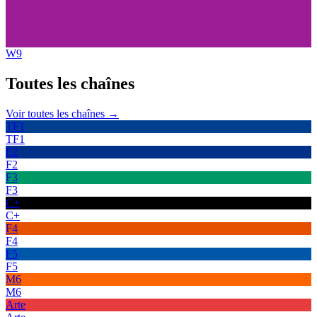
W9
Toutes les
chaînes
Voir toutes les chaînes →
TF1
TF1
F2
F2
F3
F3
C+
C+
F4
F4
F5
F5
M6
M6
Arte