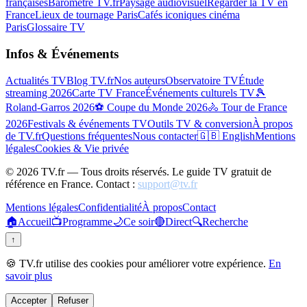
françaises
Baromètre TV.fr
Paysage audiovisuel
Regarder la TV en
France
Lieux de tournage Paris
Cafés iconiques cinéma
Paris
Glossaire TV
Infos & Événements
Actualités TV
Blog TV.fr
Nos auteurs
Observatoire TV
Étude
streaming 2026
Carte TV France
Événements culturels TV
🎾
Roland-Garros 2026
⚽ Coupe du Monde 2026
🚴 Tour de France
2026
Festivals & événements TV
Outils TV & conversion
À propos
de TV.fr
Questions fréquentes
Nous contacter
🇬🇧 English
Mentions
légales
Cookies & Vie privée
©
2026
TV.fr — Tous droits réservés. Le guide TV gratuit de
référence en France. Contact :
support@tv.fr
Mentions légales
Confidentialité
À propos
Contact
🏠
Accueil
📺
Programme
🌙
Ce soir
🔴
Direct
🔍
Recherche
↑
🍪 TV.fr utilise des cookies pour améliorer votre expérience.
En
savoir plus
Accepter
Refuser