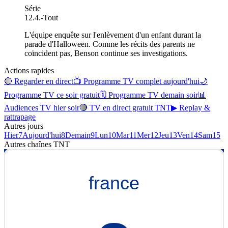
Série
12.4.
-
Tout
L'équipe enquête sur l'enlèvement d'un enfant durant la
parade d'Halloween. Comme les récits des parents ne
coïncident pas, Benson continue ses investigations.
Actions rapides
🔴 Regarder en direct
📺 Programme TV complet aujourd'hui
🌙
Programme TV ce soir gratuit
🗓 Programme TV demain soir
📊
Audiences TV hier soir
🔴 TV en direct gratuit TNT
▶ Replay &
rattrapage
Autres jours
Hier
7
Aujourd'hui
8
Demain
9
Lun
10
Mar
11
Mer
12
Jeu
13
Ven
14
Sam
15
Autres chaînes
TNT