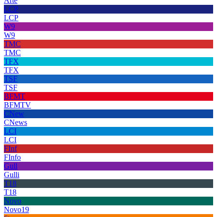
Arte
LCP
LCP
W9
W9
TMC
TMC
TFX
TFX
TSF
TSF
BFMT
BFMTV
CNew
CNews
LCI
LCI
FInf
FInfo
Gull
Gulli
T18
T18
Novo
Novo19