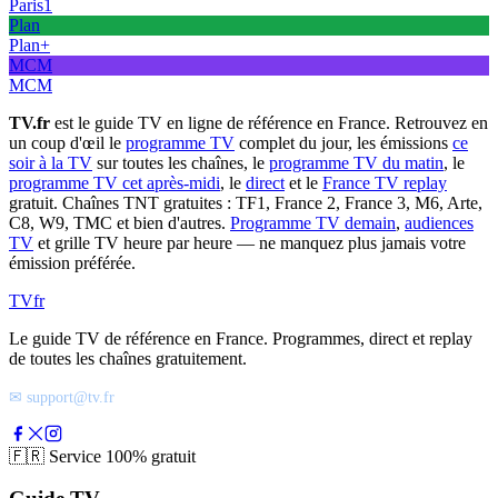
Paris1
Plan
Plan+
MCM
MCM
TV.fr
est le guide TV en ligne de référence en France. Retrouvez en
un coup d'œil le
programme TV
complet du jour, les émissions
ce
soir à la TV
sur toutes les chaînes, le
programme TV du matin
, le
programme TV cet après-midi
, le
direct
et le
France TV replay
gratuit. Chaînes TNT gratuites : TF1, France 2, France 3, M6, Arte,
C8, W9, TMC et bien d'autres.
Programme TV demain
,
audiences
TV
et grille TV heure par heure — ne manquez plus jamais votre
émission préférée.
TV
fr
Le guide TV de référence en France. Programmes, direct et replay
de toutes les chaînes gratuitement.
✉ support@tv.fr
🇫🇷
Service 100% gratuit