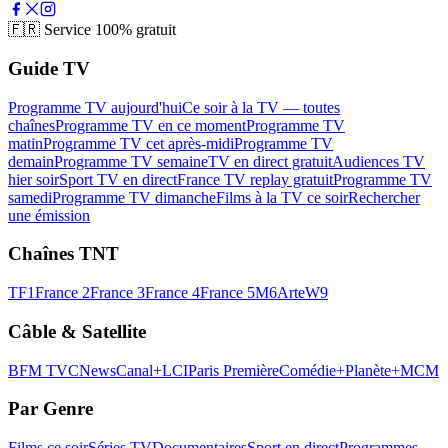
🇫🇷
Service 100% gratuit
Guide TV
Programme TV aujourd'hui
Ce soir à la TV — toutes
chaînes
Programme TV en ce moment
Programme TV
matin
Programme TV cet après-midi
Programme TV
demain
Programme TV semaine
TV en direct gratuit
Audiences TV
hier soir
Sport TV en direct
France TV replay gratuit
Programme TV
samedi
Programme TV dimanche
Films à la TV ce soir
Rechercher
une émission
Chaînes TNT
TF1
France 2
France 3
France 4
France 5
M6
Arte
W9
Câble & Satellite
BFM TV
CNews
Canal+
LCI
Paris Première
Comédie+
Planète+
MCM
Par Genre
Films ce soir
Séries TV
Documentaires
Sport en direct
Programmes