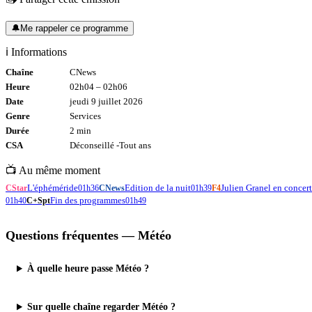
🔔
Me rappeler ce programme
ℹ️ Informations
Chaîne
CNews
Heure
02h04
–
02h06
Date
jeudi 9 juillet 2026
Genre
Services
Durée
2
min
CSA
Déconseillé -
Tout
ans
📺 Au même moment
L'éphéméride
Edition de la nuit
Julien Granel en concer
CStar
01h36
CNews
01h39
F4
Fin des programmes
01h40
C+Spt
01h49
Questions fréquentes —
Météo
À quelle heure passe Météo ?
Sur quelle chaîne regarder Météo ?