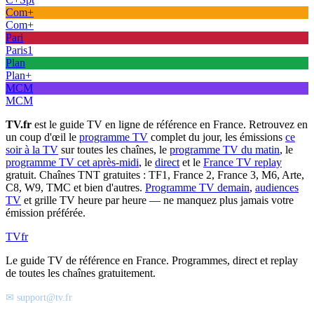
Com+
Com+
Pari
Paris1
Plan
Plan+
MCM
MCM
TV.fr
est le guide TV en ligne de référence en France. Retrouvez en
un coup d'œil le
programme TV
complet du jour, les émissions
ce
soir à la TV
sur toutes les chaînes, le
programme TV du matin
, le
programme TV cet après-midi
, le
direct
et le
France TV replay
gratuit. Chaînes TNT gratuites : TF1, France 2, France 3, M6, Arte,
C8, W9, TMC et bien d'autres.
Programme TV demain
,
audiences
TV
et grille TV heure par heure — ne manquez plus jamais votre
émission préférée.
TV
fr
Le guide TV de référence en France. Programmes, direct et replay
de toutes les chaînes gratuitement.
✉ support@tv.fr