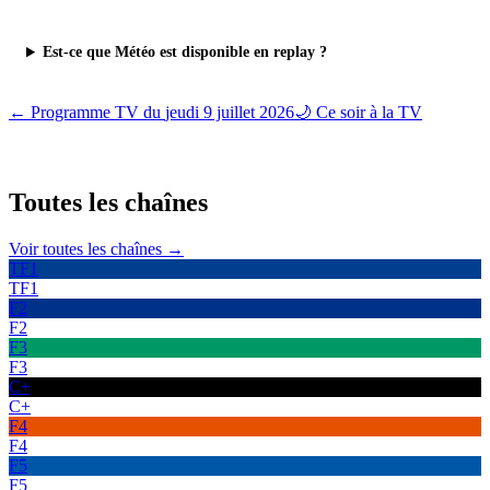
Est-ce que Météo est disponible en replay ?
← Programme TV du
jeudi 9 juillet 2026
🌙 Ce soir à la TV
Toutes les
chaînes
Voir toutes les chaînes →
TF1
TF1
F2
F2
F3
F3
C+
C+
F4
F4
F5
F5