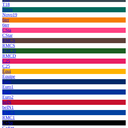
T18
Novo
Novo19
6ter
6ter
CSta
CStar
RMCS
RMCS
RMCD
RMCD
C25
C25
Équi
Équipe
Euro
Euro1
Euro
Euro2
beIN
beIN1
RMC1
RMC1
C+Sp
C+Spt