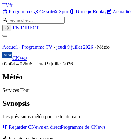
TV
fr
📺 Programmes
🌙 Ce soir
⚽ Sport
🔴 Direct
▶ Replay
📰 Actualités
🔍
EN DIRECT
🌙
Accueil
›
Programme TV
›
jeudi 9 juillet 2026
›
Météo
CNews
02h04
–
02h06
·
jeudi 9 juillet 2026
Météo
Services
-
Tout
Synopsis
Les prévisions météo pour le lendemain
🔴 Regarder
CNews
en direct
Programme de
CNews
📤 Partager cette émission