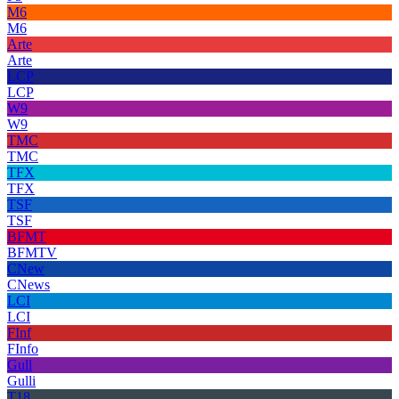
M6
M6
Arte
Arte
LCP
LCP
W9
W9
TMC
TMC
TFX
TFX
TSF
TSF
BFMT
BFMTV
CNew
CNews
LCI
LCI
FInf
FInfo
Gull
Gulli
T18