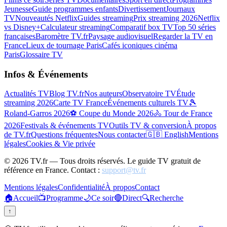
Jeunesse
Guide programmes enfants
Divertissement
Journaux
TV
Nouveautés Netflix
Guides streaming
Prix streaming 2026
Netflix
vs Disney+
Calculateur streaming
Comparatif box TV
Top 50 séries
françaises
Baromètre TV.fr
Paysage audiovisuel
Regarder la TV en
France
Lieux de tournage Paris
Cafés iconiques cinéma
Paris
Glossaire TV
Infos & Événements
Actualités TV
Blog TV.fr
Nos auteurs
Observatoire TV
Étude
streaming 2026
Carte TV France
Événements culturels TV
🎾
Roland-Garros 2026
⚽ Coupe du Monde 2026
🚴 Tour de France
2026
Festivals & événements TV
Outils TV & conversion
À propos
de TV.fr
Questions fréquentes
Nous contacter
🇬🇧 English
Mentions
légales
Cookies & Vie privée
©
2026
TV.fr — Tous droits réservés. Le guide TV gratuit de
référence en France. Contact :
support@tv.fr
Mentions légales
Confidentialité
À propos
Contact
🏠
Accueil
📺
Programme
🌙
Ce soir
🔴
Direct
🔍
Recherche
↑