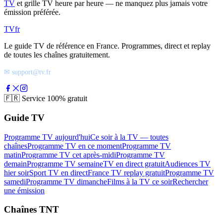
TV
et grille TV heure par heure — ne manquez plus jamais votre
émission préférée.
TV
fr
Le guide TV de référence en France. Programmes, direct et replay
de toutes les chaînes gratuitement.
✉ support@tv.fr
🇫🇷
Service 100% gratuit
Guide TV
Programme TV aujourd'hui
Ce soir à la TV — toutes
chaînes
Programme TV en ce moment
Programme TV
matin
Programme TV cet après-midi
Programme TV
demain
Programme TV semaine
TV en direct gratuit
Audiences TV
hier soir
Sport TV en direct
France TV replay gratuit
Programme TV
samedi
Programme TV dimanche
Films à la TV ce soir
Rechercher
une émission
Chaînes TNT