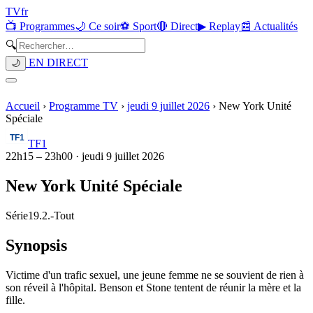
TV
fr
📺 Programmes
🌙 Ce soir
⚽ Sport
🔴 Direct
▶ Replay
📰 Actualités
🔍
EN DIRECT
🌙
Accueil
›
Programme TV
›
jeudi 9 juillet 2026
›
New York Unité
Spéciale
TF1
22h15
–
23h00
·
jeudi 9 juillet 2026
New York Unité Spéciale
Série
19.2.
-
Tout
Synopsis
Victime d'un trafic sexuel, une jeune femme ne se souvient de rien à
son réveil à l'hôpital. Benson et Stone tentent de réunir la mère et la
fille.