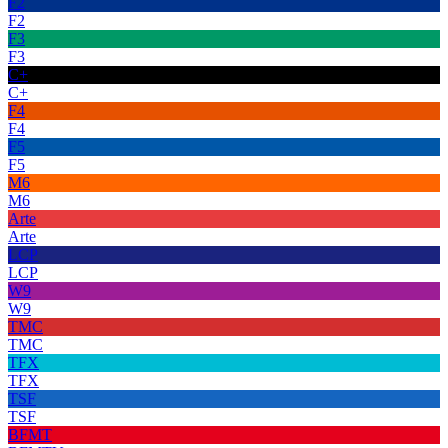
F2
F2
F3
F3
C+
C+
F4
F4
F5
F5
M6
M6
Arte
Arte
LCP
LCP
W9
W9
TMC
TMC
TFX
TFX
TSF
TSF
BFMT