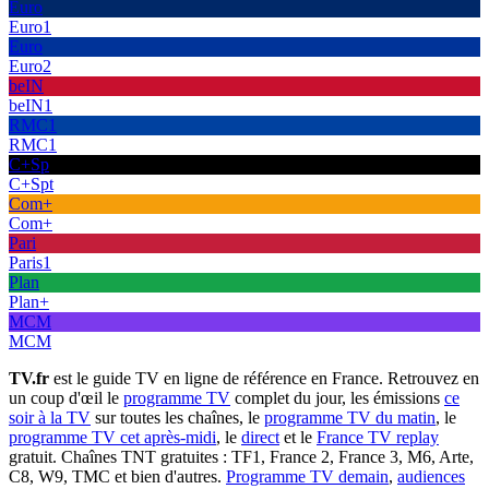
Euro
Euro1
Euro
Euro2
beIN
beIN1
RMC1
RMC1
C+Sp
C+Spt
Com+
Com+
Pari
Paris1
Plan
Plan+
MCM
MCM
TV.fr
est le guide TV en ligne de référence en France. Retrouvez en
un coup d'œil le
programme TV
complet du jour, les émissions
ce
soir à la TV
sur toutes les chaînes, le
programme TV du matin
, le
programme TV cet après-midi
, le
direct
et le
France TV replay
gratuit. Chaînes TNT gratuites : TF1, France 2, France 3, M6, Arte,
C8, W9, TMC et bien d'autres.
Programme TV demain
,
audiences