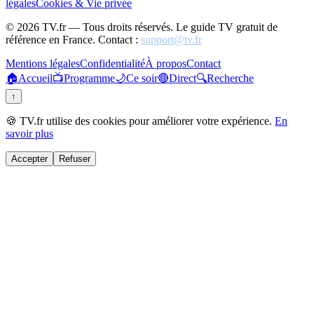
légales
Cookies & Vie privée
©
2026
TV.fr — Tous droits réservés. Le guide TV gratuit de
référence en France. Contact :
support@tv.fr
Mentions légales
Confidentialité
À propos
Contact
🏠
Accueil
📺
Programme
🌙
Ce soir
🔴
Direct
🔍
Recherche
↑
🍪 TV.fr utilise des cookies pour améliorer votre expérience.
En
savoir plus
Accepter
Refuser