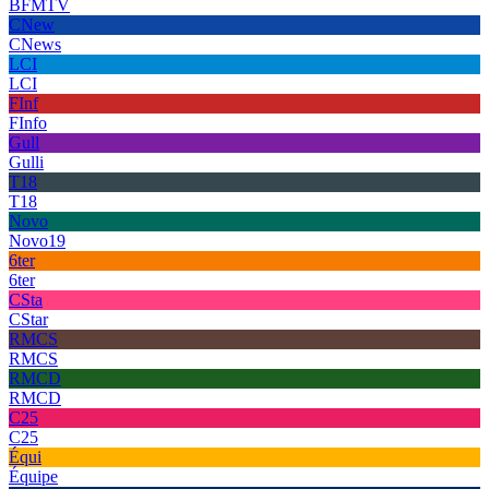
BFMTV
CNew
CNews
LCI
LCI
FInf
FInfo
Gull
Gulli
T18
T18
Novo
Novo19
6ter
6ter
CSta
CStar
RMCS
RMCS
RMCD
RMCD
C25
C25
Équi
Équipe