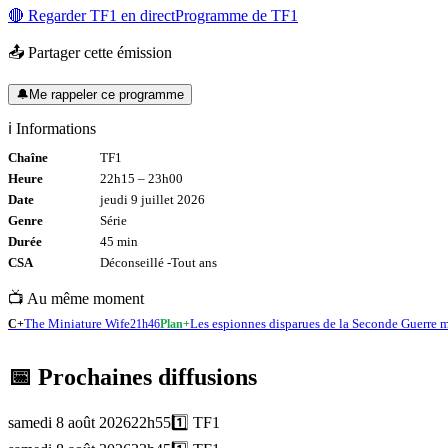
🔴 Regarder
TF1
en direct
Programme de
TF1
📤 Partager cette émission
🔔
Me rappeler ce programme
ℹ️ Informations
Chaîne
TF1
Heure
22h15
–
23h00
Date
jeudi 9 juillet 2026
Genre
Série
Durée
45
min
CSA
Déconseillé -
Tout
ans
📺 Au même moment
The Miniature Wife
Les espionnes disparues de la Seconde Guerre m
C+
21h46
Plan+
📅 Prochaines diffusions
samedi 8 août 2026
22h55
1️⃣
TF1