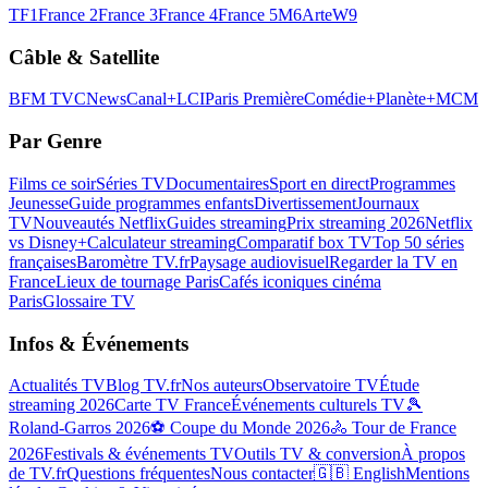
TF1
France 2
France 3
France 4
France 5
M6
Arte
W9
Câble & Satellite
BFM TV
CNews
Canal+
LCI
Paris Première
Comédie+
Planète+
MCM
Par Genre
Films ce soir
Séries TV
Documentaires
Sport en direct
Programmes
Jeunesse
Guide programmes enfants
Divertissement
Journaux
TV
Nouveautés Netflix
Guides streaming
Prix streaming 2026
Netflix
vs Disney+
Calculateur streaming
Comparatif box TV
Top 50 séries
françaises
Baromètre TV.fr
Paysage audiovisuel
Regarder la TV en
France
Lieux de tournage Paris
Cafés iconiques cinéma
Paris
Glossaire TV
Infos & Événements
Actualités TV
Blog TV.fr
Nos auteurs
Observatoire TV
Étude
streaming 2026
Carte TV France
Événements culturels TV
🎾
Roland-Garros 2026
⚽ Coupe du Monde 2026
🚴 Tour de France
2026
Festivals & événements TV
Outils TV & conversion
À propos
de TV.fr
Questions fréquentes
Nous contacter
🇬🇧 English
Mentions