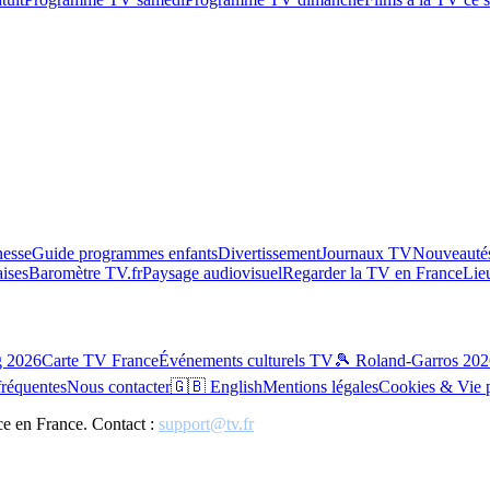
esse
Guide programmes enfants
Divertissement
Journaux TV
Nouveautés
aises
Baromètre TV.fr
Paysage audiovisuel
Regarder la TV en France
Lie
g 2026
Carte TV France
Événements culturels TV
🎾 Roland-Garros 202
fréquentes
Nous contacter
🇬🇧 English
Mentions légales
Cookies & Vie 
ce en France. Contact :
support@tv.fr