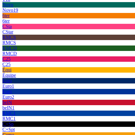
Novo
Novo19
6ter
6ter
CSta
CStar
RMCS
RMCS
RMCD
RMCD
C25
C25
Équi
Équipe
Euro
Euro1
Euro
Euro2
beIN
beIN1
RMC1
RMC1
C+Sp
C+Spt
Com+