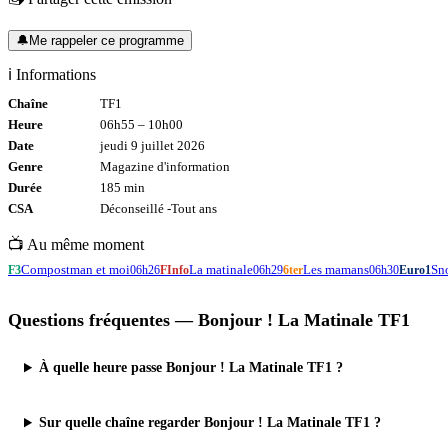
🔔
Me rappeler ce programme
ℹ️ Informations
Chaîne
TF1
Heure
06h55
–
10h00
Date
jeudi 9 juillet 2026
Genre
Magazine d'information
Durée
185
min
CSA
Déconseillé -
Tout
ans
📺 Au même moment
Compostman et moi
La matinale
Les mamans
Sn
F3
06h26
FInfo
06h29
6ter
06h30
Euro1
Questions fréquentes —
Bonjour ! La Matinale TF1
À quelle heure passe Bonjour ! La Matinale TF1 ?
Sur quelle chaîne regarder Bonjour ! La Matinale TF1 ?