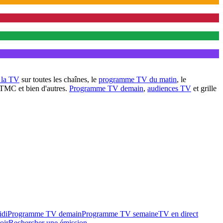
à la TV
sur toutes les chaînes, le
programme TV du matin
, le
 TMC et bien d'autres.
Programme TV demain
,
audiences TV
et grille
idi
Programme TV demain
Programme TV semaine
TV en direct
oir
Rechercher une émission