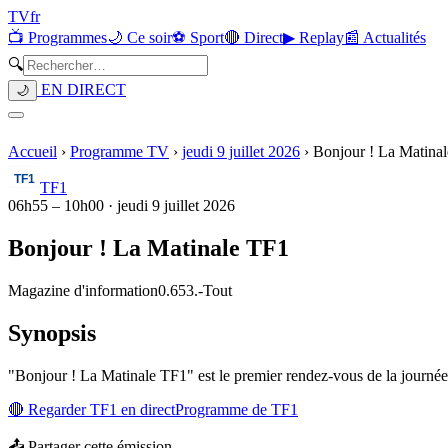
TV
fr
📺 Programmes
🌙 Ce soir
⚽ Sport
🔴 Direct
▶ Replay
📰 Actualités
🔍
EN DIRECT
🌙
Accueil
›
Programme TV
›
jeudi 9 juillet 2026
›
Bonjour ! La Matina
TF1
06h55
–
10h00
·
jeudi 9 juillet 2026
Bonjour ! La Matinale TF1
Magazine d'information
0.653.
-
Tout
Synopsis
"Bonjour ! La Matinale TF1" est le premier rendez-vous de la journée
🔴 Regarder
TF1
en direct
Programme de
TF1
📤 Partager cette émission