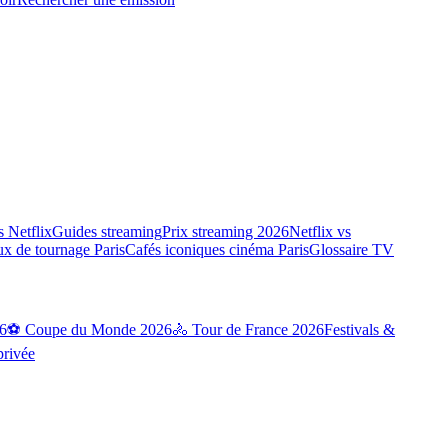
 Netflix
Guides streaming
Prix streaming 2026
Netflix vs
ux de tournage Paris
Cafés iconiques cinéma Paris
Glossaire TV
6
⚽ Coupe du Monde 2026
🚴 Tour de France 2026
Festivals &
privée