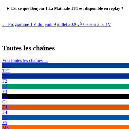
Est-ce que Bonjour ! La Matinale TF1 est disponible en replay ?
← Programme TV du
jeudi 9 juillet 2026
🌙 Ce soir à la TV
Toutes les
chaînes
Voir toutes les chaînes →
TF1
TF1
F2
F2
F3
F3
C+
C+
F4
F4
F5
F5
M6