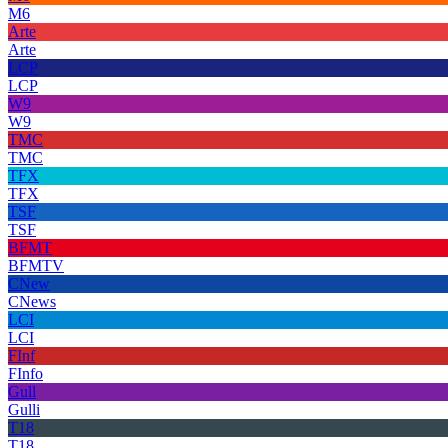
M6
Arte
Arte
LCP
LCP
W9
W9
TMC
TMC
TFX
TFX
TSF
TSF
BFMT
BFMTV
CNew
CNews
LCI
LCI
FInf
FInfo
Gull
Gulli
T18
T18