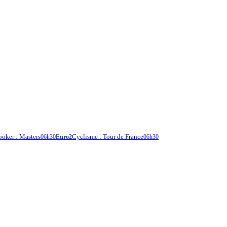
ooker : Masters
Cyclisme : Tour de France
06h30
Euro2
06h30