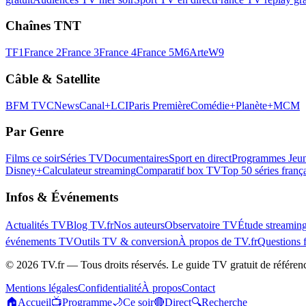
Chaînes TNT
TF1
France 2
France 3
France 4
France 5
M6
Arte
W9
Câble & Satellite
BFM TV
CNews
Canal+
LCI
Paris Première
Comédie+
Planète+
MCM
Par Genre
Films ce soir
Séries TV
Documentaires
Sport en direct
Programmes Jeun
Disney+
Calculateur streaming
Comparatif box TV
Top 50 séries franç
Infos & Événements
Actualités TV
Blog TV.fr
Nos auteurs
Observatoire TV
Étude streamin
événements TV
Outils TV & conversion
À propos de TV.fr
Questions 
©
2026
TV.fr — Tous droits réservés. Le guide TV gratuit de référen
Mentions légales
Confidentialité
À propos
Contact
🏠
Accueil
📺
Programme
🌙
Ce soir
🔴
Direct
🔍
Recherche