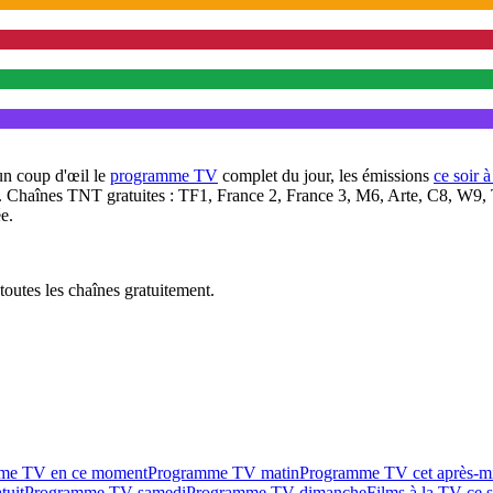
un coup d'œil le
programme TV
complet du jour, les émissions
ce soir 
. Chaînes TNT gratuites : TF1, France 2, France 3, M6, Arte, C8, W9,
e.
outes les chaînes gratuitement.
me TV en ce moment
Programme TV matin
Programme TV cet après-m
tuit
Programme TV samedi
Programme TV dimanche
Films à la TV ce s