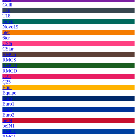
Gulli
T18
T18
Novo
Novo19
6ter
6ter
CSta
CStar
RMCS
RMCS
RMCD
RMCD
C25
C25
Équi
Équipe
Euro
Euro1
Euro
Euro2
beIN
beIN1
RMC1
RMC1