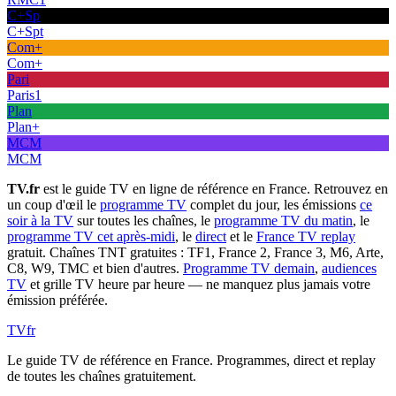
C+Sp
C+Spt
Com+
Com+
Pari
Paris1
Plan
Plan+
MCM
MCM
TV.fr
est le guide TV en ligne de référence en France. Retrouvez en
un coup d'œil le
programme TV
complet du jour, les émissions
ce
soir à la TV
sur toutes les chaînes, le
programme TV du matin
, le
programme TV cet après-midi
, le
direct
et le
France TV replay
gratuit. Chaînes TNT gratuites : TF1, France 2, France 3, M6, Arte,
C8, W9, TMC et bien d'autres.
Programme TV demain
,
audiences
TV
et grille TV heure par heure — ne manquez plus jamais votre
émission préférée.
TV
fr
Le guide TV de référence en France. Programmes, direct et replay
de toutes les chaînes gratuitement.