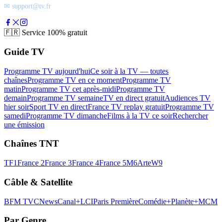
✉ support@tv.fr
🇫🇷
Service 100% gratuit
Guide TV
Programme TV aujourd'hui
Ce soir à la TV — toutes
chaînes
Programme TV en ce moment
Programme TV
matin
Programme TV cet après-midi
Programme TV
demain
Programme TV semaine
TV en direct gratuit
Audiences TV
hier soir
Sport TV en direct
France TV replay gratuit
Programme TV
samedi
Programme TV dimanche
Films à la TV ce soir
Rechercher
une émission
Chaînes TNT
TF1
France 2
France 3
France 4
France 5
M6
Arte
W9
Câble & Satellite
BFM TV
CNews
Canal+
LCI
Paris Première
Comédie+
Planète+
MCM
Par Genre