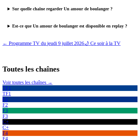
Sur quelle chaîne regarder Un amour de boulanger ?
Est-ce que Un amour de boulanger est disponible en replay ?
← Programme TV du
jeudi 9 juillet 2026
🌙 Ce soir à la TV
Toutes les
chaînes
Voir toutes les chaînes →
TF1
TF1
F2
F2
F3
F3
C+
C+
F4
F4