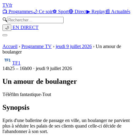
TV
fr
📺 Programmes
🌙 Ce soir
⚽ Sport
🔴 Direct
▶ Replay
📰 Actualités
🔍
EN DIRECT
🌙
Accueil
›
Programme TV
›
jeudi 9 juillet 2026
›
Un amour de
boulanger
TF1
14h25
–
16h00
·
jeudi 9 juillet 2026
Un amour de boulanger
Téléfilm fantastique
-
Tout
Synopsis
Epris d'une ballerine de passage en ville, un boulanger ne parvient
plus à séduire les palais de ses clients quand celle-ci décide de
l'abandonner à son sort.