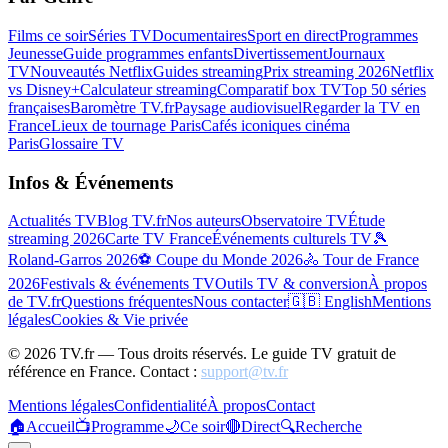
Films ce soir
Séries TV
Documentaires
Sport en direct
Programmes
Jeunesse
Guide programmes enfants
Divertissement
Journaux
TV
Nouveautés Netflix
Guides streaming
Prix streaming 2026
Netflix
vs Disney+
Calculateur streaming
Comparatif box TV
Top 50 séries
françaises
Baromètre TV.fr
Paysage audiovisuel
Regarder la TV en
France
Lieux de tournage Paris
Cafés iconiques cinéma
Paris
Glossaire TV
Infos & Événements
Actualités TV
Blog TV.fr
Nos auteurs
Observatoire TV
Étude
streaming 2026
Carte TV France
Événements culturels TV
🎾
Roland-Garros 2026
⚽ Coupe du Monde 2026
🚴 Tour de France
2026
Festivals & événements TV
Outils TV & conversion
À propos
de TV.fr
Questions fréquentes
Nous contacter
🇬🇧 English
Mentions
légales
Cookies & Vie privée
©
2026
TV.fr — Tous droits réservés. Le guide TV gratuit de
référence en France. Contact :
support@tv.fr
Mentions légales
Confidentialité
À propos
Contact
🏠
Accueil
📺
Programme
🌙
Ce soir
🔴
Direct
🔍
Recherche