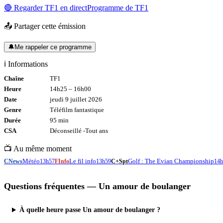
🔴 Regarder
TF1
en direct
Programme de
TF1
📤 Partager cette émission
🔔
Me rappeler ce programme
ℹ️ Informations
Chaîne
TF1
Heure
14h25
–
16h00
Date
jeudi 9 juillet 2026
Genre
Téléfilm fantastique
Durée
95
min
CSA
Déconseillé -
Tout
ans
📺 Au même moment
Météo
Le fil info
Golf : The Evian Championship
CNews
13h57
FInfo
13h59
C+Spt
14h
Questions fréquentes —
Un amour de boulanger
À quelle heure passe Un amour de boulanger ?