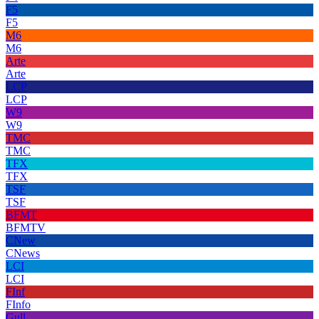
F5
F5
M6
M6
Arte
Arte
LCP
LCP
W9
W9
TMC
TMC
TFX
TFX
TSF
TSF
BFMT
BFMTV
CNew
CNews
LCI
LCI
FInf
FInfo
Gull